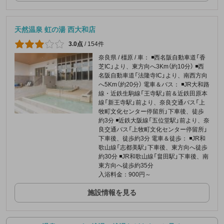
天然温泉 虹の湯 西大和店
3.0点
/
154件
奈良県 / 橿原 / 車： ◾️西名阪自動車道「香
芝IC」より、東方向へ3Km（約10分） ◾️西
名阪自動車道「法隆寺IC」より、南西方向
へ5Km（約20分） 電車＆バス： ◾️JR大和路
線・近鉄生駒線「王寺駅」前＆近鉄田原本
線「新王寺駅」前より、奈良交通バス「上
牧町文化センター停留所」下車後、徒歩
約3分 ◾️近鉄大阪線「五位堂駅」前より、奈
良交通バス「上牧町文化センター停留所」
下車後、徒歩約3分 電車＆徒歩： ◾️JR和
歌山線「志都美駅」下車後、東方向へ徒歩
約30分 ◾️JR和歌山線「畠田駅」下車後、南
東方向へ徒歩約35分
入浴料金：900円～
施設情報を見る