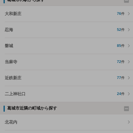
大和新庄
76
件
忍海
52
件
磐城
85
件
当麻寺
72
件
近鉄新庄
77
件
二上神社口
24
件
葛城市近隣の町域から探す
北花内