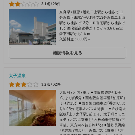
2.1点
/
28件
奈良県 / 橿原 / 近鉄二上駅から徒歩で11
分近鉄下田駅から徒歩で13分近鉄二上山
駅から徒歩で13分ＪＲ香芝駅から徒歩で
15分西名阪高速香芝ＩＣから3.6ｋｍ近
鉄下田駅から1ｋｍ
入浴料金：800円～
施設情報を見る
太子温泉
3.2点
/
62件
大阪府 / 河内 / 車： ◾️ 南阪奈道路「太子
IC」より約5分 ◾️ 西名阪自動車道「柏原IC」
より約15分 ◾️ 西名阪自動車道「香芝IC」よ
り約25分 電車＆バス＆徒歩： ◾️ 近鉄南大
阪線「上ノ太子駅」前より、太子町コミニ
ュティバスに乗車し「六枚橋東停留所」下
車後、東方向へ徒歩約15分 ◾️ 近鉄長野線
「喜志駅」前より、近鉄バスに乗車し「六