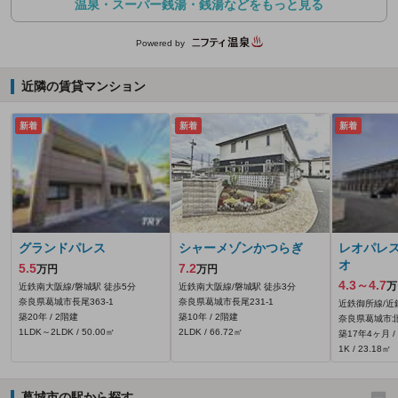
温泉・スーパー銭湯・銭湯などをもっと見る
Powered by
近隣の賃貸マンション
新着
新着
新着
グランドパレス
シャーメゾンかつらぎ
レオパレ
オ
5.5
7.2
万円
万円
4.3～4.7
万
近鉄南大阪線/磐城駅 徒歩5分
近鉄南大阪線/磐城駅 徒歩3分
奈良県葛城市長尾363‐1
奈良県葛城市長尾231‐1
近鉄御所線/近
築20年 / 2階建
築10年 / 2階建
奈良県葛城市北
1LDK～2LDK / 50.00㎡
2LDK / 66.72㎡
築17年4ヶ月 /
1K / 23.18㎡
葛城市の駅から探す