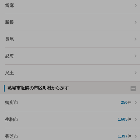
當麻
勝根
長尾
忍海
尺土
葛城市近隣の市区町村から探す
御所市
250
件
生駒市
1,605
件
香芝市
1,397
件