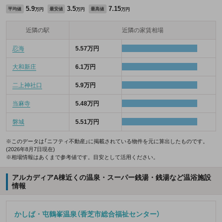
5.9
3.5
7.15
平均値
最安値
最高値
万円
万円
万円
近隣の駅
近隣の家賃相場
忍海
5.57万円
大和新庄
6.1万円
二上神社口
5.9万円
当麻寺
5.48万円
磐城
5.51万円
※このデータは「ニフティ不動産」に掲載されている物件を元に算出したものです。
(2026年8月7日現在)
※相場情報はあくまで参考値です。目安として活用ください。
アルカディアA棟近くの温泉・スーパー銭湯・銭湯など温浴施設
情報
かしば・屯鶴峯温泉（香芝市総合福祉センター）