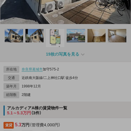
19枚の写真を見る
所在地
奈良県
葛城市
加守575‐2
交通
近鉄南大阪線/二上神社口駅 徒歩4分
築年月
1998年12月
総階数
2階建
アルカディアA棟の賃貸物件一覧
5.1～5.3万円
（3件）
5.3
万円
（管理費4,000円）
賃貸