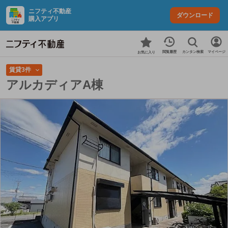
ニフティ不動産
ダウンロード
購入アプリ
カンタン検索
閲覧履歴
マイページ
お気に入り
賃貸3件
アルカディアA棟