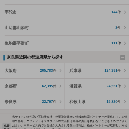
宇陀市
144
件
山辺郡山添村
2
件
生駒郡平群町
111
件
奈良県近隣の都道府県から探す
大阪府
兵庫県
205,783
件
124,391
件
京都府
滋賀県
62,395
件
24,551
件
奈良県
和歌山県
22,767
件
15,820
件
当サイトの物件及び不動産会社、外壁塗装業者の情報は検索パートナーが提供している情
報であり、ニフティライフスタイル株式会社は内容の責任を負わないことを予めご了承く
ださい。本サービス内でお客様が入力される個人情報は、検索パートナーが取得し、同社
免責