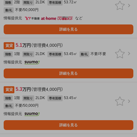
2階
2LDK
53.72㎡
階数
間取り
専有面積
不要/50,000円
敷/礼
情報提供元
など
詳細を見る
5.1
万円
（管理費4,000円）
賃貸
1階
2LDK
53.45㎡
不要/不要
階数
間取り
専有面積
敷/礼
情報提供元
詳細を見る
5.3
万円
（管理費4,000円）
賃貸
1階
2LDK
53.45㎡
階数
間取り
専有面積
不要/50,000円
敷/礼
情報提供元
詳細を見る