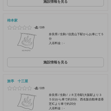
施設情報を見る
柿本家
-点
/
0件
奈良県 / 生駒 / 信貴山下駅からお車にて５
分
入浴料金：-
施設情報を見る
旅亭 十三屋
-点
/
0件
奈良県 / 生駒 / ＪＲ王寺駅(大阪駅より３
５分)から車で約10分、西名阪自動車道香
芝ICより車で約20分
入浴料金：-