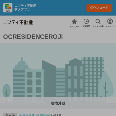
ニフティ不動産
ダウンロード
購入アプリ
カンタン検索
閲覧履歴
マイページ
お気に入り
OCRESIDENCEROJI
建物外観
所在地
奈良県
北葛城郡王寺町
本町2番