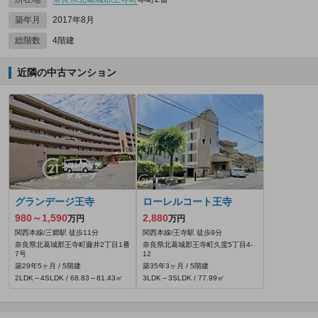
築年月
2017年8月
総階数
4階建
近隣の中古マンション
グランデージ王寺
ローレルコート王寺
980～1,590
2,880
万円
万円
関西本線/三郷駅 徒歩11分
関西本線/王寺駅 徒歩9分
奈良県北葛城郡王寺町藤井2丁目1番
奈良県北葛城郡王寺町久度5丁目4-
7号
12
築29年5ヶ月 / 5階建
築35年3ヶ月 / 5階建
2LDK～4SLDK / 68.83～81.43㎡
3LDK～3SLDK / 77.99㎡