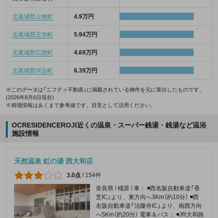
北葛城郡上牧町
4.9万円
北葛城郡王寺町
5.94万円
北葛城郡広陵町
4.69万円
北葛城郡河合町
6.39万円
※このデータは「ニフティ不動産」に掲載されている物件を元に算出したものです。
(2026年8月6日現在)
※相場情報はあくまで参考値です。目安として活用ください。
OCRESIDENCEROJI近くの温泉・スーパー銭湯・銭湯など温浴
施設情報
天然温泉 虹の湯 西大和店
3.0点
/
154件
奈良県 / 橿原 / 車： ◾️西名阪自動車道「香
芝IC」より、東方向へ3Km（約10分） ◾️西
名阪自動車道「法隆寺IC」より、南西方向
へ5Km（約20分） 電車＆バス： ◾️JR大和路