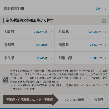
吉野郡吉野町
18
件
奈良県近隣の都道府県から探す
大阪府
兵庫県
205,571
件
124,262
件
京都府
滋賀県
62,340
件
24,522
件
奈良県
和歌山県
22,745
件
15,800
件
当サイトの物件及び不動産会社、外壁塗装業者の情報は検索パートナーが提供している情
報であり、ニフティライフスタイル株式会社は内容の責任を負わないことを予めご了承く
ださい。本サービス内でお客様が入力される個人情報は、検索パートナーが取得し、同社
免責
事項
の定める個人情報規約に従って取り扱われます。
マンション情報の一部の販売価格、賃料、間取り、専有面積は、マンションレビューのデ
ータを表示しています。
不動産・住宅情報のニフティ不動産
マンション情報
奈良県