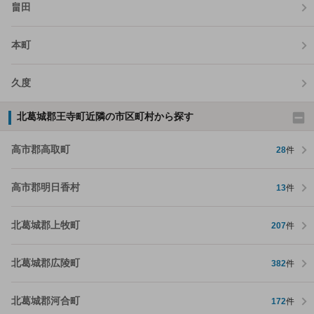
畠田
本町
久度
北葛城郡王寺町近隣の市区町村から探す
高市郡高取町
28
件
高市郡明日香村
13
件
北葛城郡上牧町
207
件
北葛城郡広陵町
382
件
北葛城郡河合町
172
件