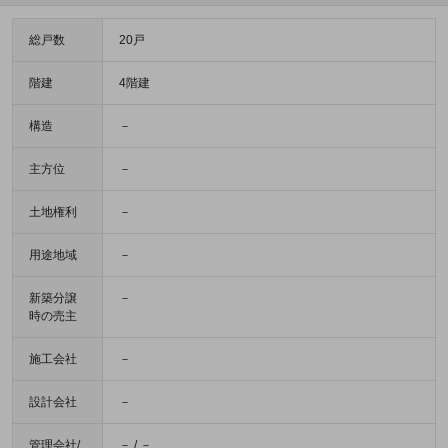
総戸数
20戸
階建
4階建
構造
－
主方位
－
土地権利
－
用途地域
－
新築分譲
－
時の売主
施工会社
－
設計会社
－
管理会社/
－ / －