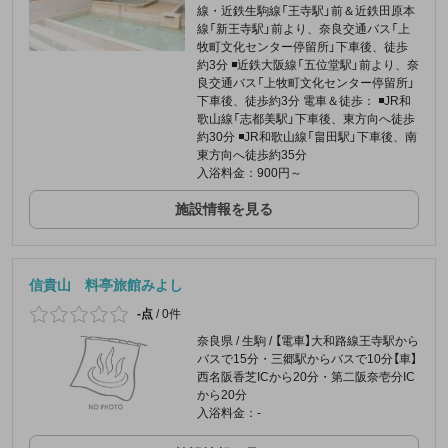
線・近鉄生駒線「王寺駅」前＆近鉄田原本
線「新王寺駅」前より、奈良交通バス「上
牧町文化センター停留所」下車後、徒歩
約3分 ◾️近鉄大阪線「五位堂駅」前より、奈
良交通バス「上牧町文化センター停留所」
下車後、徒歩約3分 電車＆徒歩： ◾️JR和
歌山線「志都美駅」下車後、東方向へ徒歩
約30分 ◾️JR和歌山線「畠田駅」下車後、南
東方向へ徒歩約35分
入浴料金：900円～
施設情報を見る
信貴山 料亭旅館みよし
-点
/
0件
奈良県 / 生駒 / 【電車】大和路線王寺駅から
バスで15分・三郷駅からバスで10分【車】
西名阪香芝ICから20分・第二阪奈壱分IC
から20分
入浴料金：-