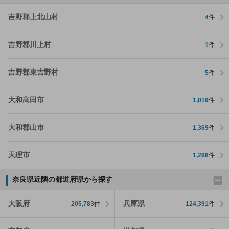
吉野郡上北山村
4
件
吉野郡川上村
1
件
吉野郡東吉野村
5
件
大和高田市
1,019
件
大和郡山市
1,369
件
天理市
1,288
件
奈良県近隣の都道府県から探す
大阪府
兵庫県
205,783
件
124,391
件