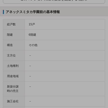
アネックスミタカ学園前の基本情報
総戸数
15戸
階建
6階建
構造
その他
主方位
－
土地権利
－
用途地域
－
新築分譲
－
時の売主
施工会社
－