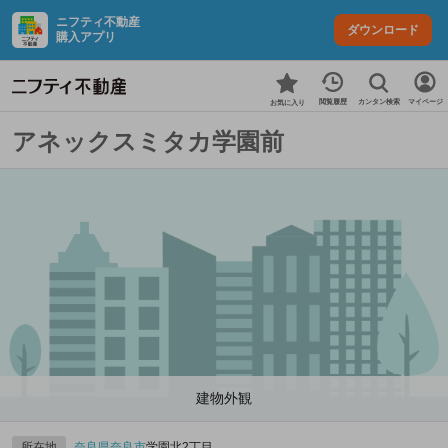
ニフティ不動産
ダウンロード
購入アプリ
カンタン検索
閲覧履歴
マイページ
お気に入り
アネックスミタカ学園前
建物外観
所在地
奈良県
奈良市
学園北2丁目