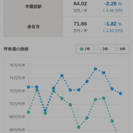
64.02
-2.26
%
学園前駅
万円／坪
（ -1.48 万円）
71.66
-1.82
%
奈良市
万円／坪
（ -1.33 万円）
坪単価の推移
1年
3年
6年