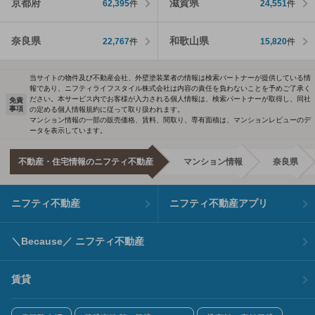
京都府
滋賀県
62,395
件
24,551
件
奈良県
和歌山県
22,767
件
15,820
件
当サイトの物件及び不動産会社、外壁塗装業者の情報は検索パートナーが提供している情
報であり、ニフティライフスタイル株式会社は内容の責任を負わないことを予めご了承く
ださい。本サービス内でお客様が入力される個人情報は、検索パートナーが取得し、同社
免責
事項
の定める個人情報規約に従って取り扱われます。
マンション情報の一部の販売価格、賃料、間取り、専有面積は、マンションレビューのデ
ータを表示しています。
不動産・住宅情報のニフティ不動産
マンション情報
奈良県
ニフティ不動産
ニフティ不動産アプリ
＼Because／ ニフティ不動産
賃貸