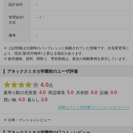
設計会社
－
管理会社/
－ / －
方式
備考
－
※ 上記情報は分譲時のパンフレットに掲載されていた情報です。社名変更等に
より、現況（販売中物件）と異なる場合があります。
※ 販売価格、賃料、間取り、専有面積は、過去の掲載事例を表示しています。
アネックスミタカ学園前のユーザ評価
4.0
点
4.0
5.0
0.0
0.0
最寄り駅の充実度:
周辺環境:
共有部:
設備:
4.0
3.0
買い物:
暮らし:
詳細コメントや評価（マンションレビューへ）
※
出典：マンションレビュー
アネックスミタカ学園前の口コミ・レビュー