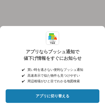
アプリならプッシュ通知で
値下げ情報をすぐにお知らせ
対応機種
個人情報保護ポリシー
利用規約
運営会社
✔️
買い時を逃さない便利なプッシュ通知
ヘルプ・お問い合わせ
採用情報
✔️
高速表示で似た物件も見つけやすい
✔️
周辺相場がひと目でわかる地図検索
アプリに切り替える
©NIFTY Lifestyle Co., Ltd.