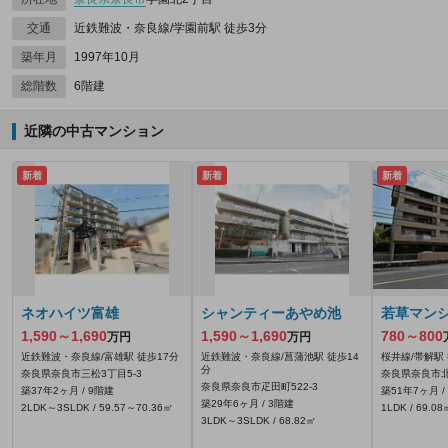
交通
近鉄難波・奈良線/学園前駅 徒歩3分
築年月
1997年10月
総階数
6階建
近隣の中古マンション
新着
新着
新着
ネオハイツ富雄
シャンティーあやめ池
若草マン
1,590～1,690
1,590～1,690
780～800
万円
万円
近鉄難波・奈良線/富雄駅 徒歩17分
近鉄難波・奈良線/菖蒲池駅 徒歩14
桜井線/帯解駅 
分
奈良県奈良市三松3丁目5-3
奈良県奈良市北
奈良県奈良市疋田町522‐3
築37年2ヶ月 / 9階建
築51年7ヶ月 /
築29年6ヶ月 / 3階建
2LDK～3SLDK / 59.57～70.36㎡
1LDK / 69.08
3LDK～3SLDK / 68.82㎡