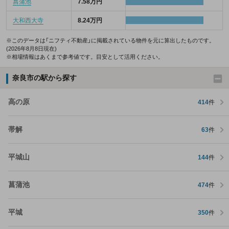
菖蒲池
7.58万円
大和西大寺
8.24万円
※このデータは「ニフティ不動産」に掲載されている物件を元に算出したものです。
(2026年8月8日現在)
※相場情報はあくまで参考値です。目安として活用ください。
奈良市の駅から探す
高の原
414
件
帯解
63
件
平城山
144
件
菖蒲池
474
件
平城
350
件