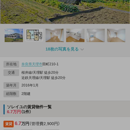
18枚の写真を見る
所在地
奈良県
天理市
田町210‐1
交通
桜井線/天理駅 徒歩20分
近鉄天理線/天理駅 徒歩20分
築年月
2016年1月
総階数
2階建
ソレイユの賃貸物件一覧
6.7万円
（1件）
6.7
万円
（管理費2,900円）
賃貸