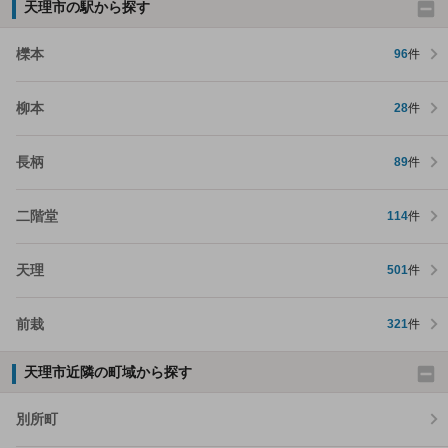
天理市の駅から探す
櫟本
96
件
柳本
28
件
長柄
89
件
二階堂
114
件
天理
501
件
前栽
321
件
天理市近隣の町域から探す
別所町