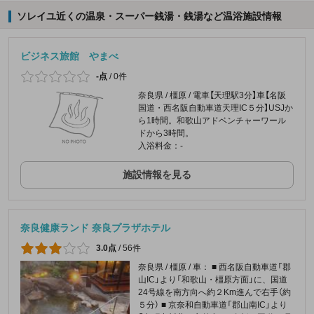
ソレイユ近くの温泉・スーパー銭湯・銭湯など温浴施設情報
ビジネス旅館 やまべ
-点
/
0件
奈良県 / 橿原 / 電車【天理駅3分】車【名阪
国道・西名阪自動車道天理IC５分】USJか
ら1時間。和歌山アドベンチャーワール
ドから3時間。
入浴料金：-
施設情報を見る
奈良健康ランド 奈良プラザホテル
3.0点
/
56件
奈良県 / 橿原 / 車： ■ 西名阪自動車道「郡
山IC」より「和歌山・橿原方面」に、国道
24号線を南方向へ約２Km進んで右手（約
５分） ■ 京奈和自動車道「郡山南IC」より