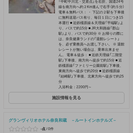
「中町中川北・交差点」を右折、国道24号
線を南方向へ約２Km進んで右手（約５分）
電車＆無料バス： ・ 下記の２駅を下車後
に無料送迎バス有り、毎日１日につき15
本運行 ■ 近鉄橿原線＆天理線「平端駅」よ
り、バスで約15分 ■ JR大和路線「郡山
駅」より、バスで約30分 ※ お帰りの際に
は、奈良健康ランドの「退館レシート」
を、必ず乗務員へお渡し下さい。 ※ 退館
レシートが無い場合は、乗車出来ませ
ん。 電車＆徒歩： ■ 近鉄天理線「二階堂
駅」下車後、南方向へ徒歩で約15分 ■ 近
鉄橿原線「ファミリー公園前駅」下車後、
東南方向へ徒歩で約20分 ■ 近鉄橿原線
「結崎駅」下車後、北東方向へ徒歩で約25
分
入浴料金：2200円～
施設情報を見る
グランヴィリオホテル奈良和蔵 －ルートインホテルズ－
-点
/
0件