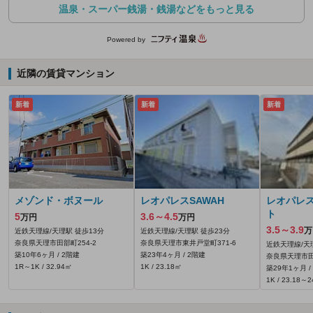
温泉・スーパー銭湯・銭湯などをもっと見る
Powered by
近隣の賃貸マンション
新着
新着
新着
メゾンド・ボヌール
レオパレスSAWAH
レオパレ
ト
5
3.6～4.5
万円
万円
3.5～3.9
万
近鉄天理線/天理駅 徒歩13分
近鉄天理線/天理駅 徒歩23分
奈良県天理市田部町254‐2
奈良県天理市東井戸堂町371‐6
近鉄天理線/天
築10年6ヶ月 / 2階建
築23年4ヶ月 / 2階建
奈良県天理市田
1R～1K / 32.94㎡
1K / 23.18㎡
築29年1ヶ月 /
1K / 23.18～