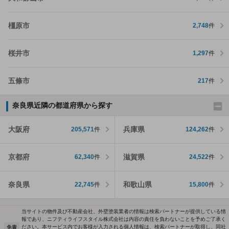
橿原市
2,748
件
桜井市
1,297
件
五條市
217
件
奈良県近隣の都道府県から探す
大阪府
兵庫県
205,571
件
124,262
件
京都府
滋賀県
62,340
件
24,522
件
奈良県
和歌山県
22,745
件
15,800
件
当サイトの物件及び不動産会社、外壁塗装業者の情報は検索パートナーが提供している情
報であり、ニフティライフスタイル株式会社は内容の責任を負わないことを予めご了承く
ださい。本サービス内でお客様が入力される個人情報は、検索パートナーが取得し、同社
免責