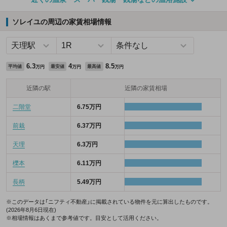
ソレイユの周辺の家賃相場情報
6.3
4
8.5
平均値
最安値
最高値
万円
万円
万円
近隣の駅
近隣の家賃相場
二階堂
6.75万円
前栽
6.37万円
天理
6.3万円
櫟本
6.11万円
長柄
5.49万円
※このデータは「ニフティ不動産」に掲載されている物件を元に算出したものです。
(2026年8月6日現在)
※相場情報はあくまで参考値です。目安として活用ください。