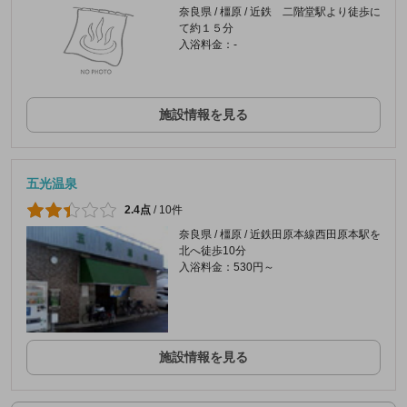
奈良県 / 橿原 / 近鉄 二階堂駅より徒歩に
て約１５分
入浴料金：-
施設情報を見る
五光温泉
2.4点
/
10件
奈良県 / 橿原 / 近鉄田原本線西田原本駅を
北へ徒歩10分
入浴料金：530円～
施設情報を見る