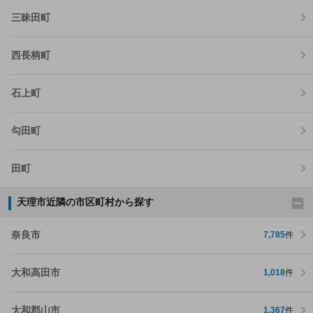
三昧田町
西長柄町
石上町
勾田町
田町
天理市近隣の市区町村から探す
奈良市
7,785
件
大和高田市
1,018
件
大和郡山市
1,367
件