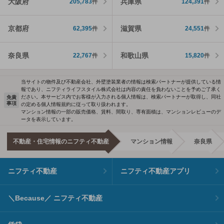
大阪府
兵庫県
205,783
件
124,391
件
京都府
滋賀県
62,395
件
24,551
件
奈良県
和歌山県
22,767
件
15,820
件
当サイトの物件及び不動産会社、外壁塗装業者の情報は検索パートナーが提供している情
報であり、ニフティライフスタイル株式会社は内容の責任を負わないことを予めご了承く
ださい。本サービス内でお客様が入力される個人情報は、検索パートナーが取得し、同社
免責
事項
の定める個人情報規約に従って取り扱われます。
マンション情報の一部の販売価格、賃料、間取り、専有面積は、マンションレビューのデ
ータを表示しています。
不動産・住宅情報のニフティ不動産
マンション情報
奈良県
ニフティ不動産
ニフティ不動産アプリ
＼Because／ ニフティ不動産