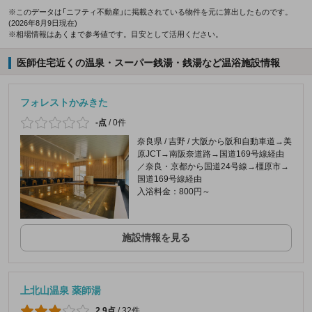
※このデータは「ニフティ不動産」に掲載されている物件を元に算出したものです。
(2026年8月9日現在)
※相場情報はあくまで参考値です。目安として活用ください。
医師住宅近くの温泉・スーパー銭湯・銭湯など温浴施設情報
フォレストかみきた
-点
/
0件
奈良県 / 吉野 / 大阪から阪和自動車道→美
原JCT→南阪奈道路→国道169号線経由
／奈良・京都から国道24号線→橿原市→
国道169号線経由
入浴料金：800円～
施設情報を見る
上北山温泉 薬師湯
2.9点
/
32件