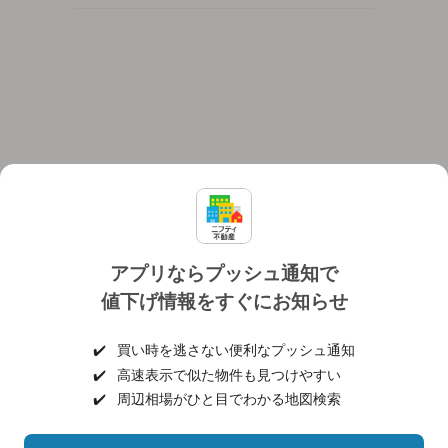
アプリならプッシュ通知で
値下げ情報をすぐにお知らせ
対応機種
個人情報保護ポリシー
利用規約
運営会社
✔️
買い時を逃さない便利なプッシュ通知
ヘルプ・お問い合わせ
採用情報
✔️
高速表示で似た物件も見つけやすい
✔️
周辺相場がひと目でわかる地図検索