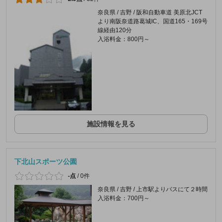
奈良県 / 吉野 / 阪和自動車道 美原北JCT
より南阪奈道路葛城IC、国道165・169号
線経由120分
入浴料金：800円～
施設情報を見る
下北山スポーツ公園
-点
/
0件
奈良県 / 吉野 / 上市駅よりバスにて２時間
入浴料金：700円～