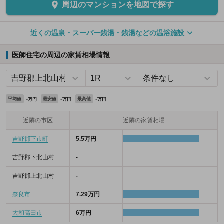
周辺のマンションを地図で探す
近くの温泉・スーパー銭湯・銭湯などの温浴施設
医師住宅の周辺の家賃相場情報
-
-
-
平均値
最安値
最高値
万円
万円
万円
近隣の市区
近隣の家賃相場
吉野郡下市町
5.5万円
吉野郡下北山村
-
吉野郡上北山村
-
奈良市
7.29万円
大和高田市
6万円