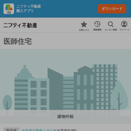
ニフティ不動産
ダウンロード
購入アプリ
カンタン検索
閲覧履歴
マイページ
お気に入り
医師住宅
建物外観
所在地
奈良県
吉野郡上北山村
大字河合381