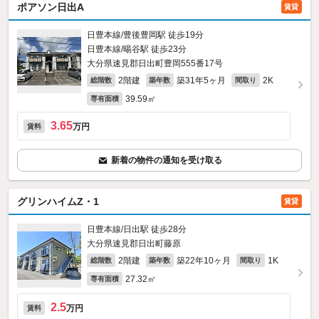
ポアソン日出A
賃貸
日豊本線/豊後豊岡駅 徒歩19分
日豊本線/暘谷駅 徒歩23分
大分県速見郡日出町豊岡555番17号
2階建
築31年5ヶ月
2K
総階数
築年数
間取り
39.59㎡
専有面積
3.65
万円
賃料
新着の物件の通知を受け取る
グリンハイムZ・1
賃貸
日豊本線/日出駅 徒歩28分
大分県速見郡日出町藤原
2階建
築22年10ヶ月
1K
総階数
築年数
間取り
27.32㎡
専有面積
2.5
万円
賃料