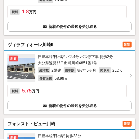
28.00㎡
1.8
万円
賃料
新着の物件の通知を受け取る
ヴィラフィオーレ川崎II
賃貸
日豊本線/日出駅 バス4分 バス停下車 徒歩2分
新着
大分県速見郡日出町川崎4851番1号
2階建
築7年5ヶ月
2LDK
総階数
築年数
間取り
58.99㎡
専有面積
5.75
万円
賃料
新着の物件の通知を受け取る
フォレスト・ビュー川崎
賃貸
日豊本線/日出駅 徒歩23分
新着