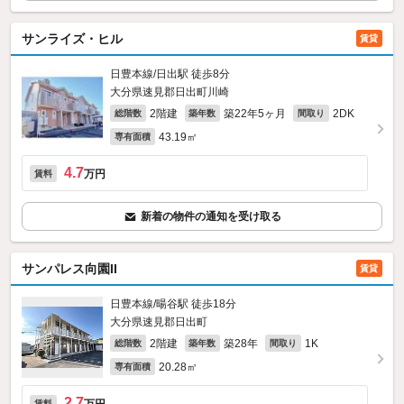
サンライズ・ヒル
賃貸
日豊本線/日出駅 徒歩8分
大分県速見郡日出町川崎
2階建
築22年5ヶ月
2DK
総階数
築年数
間取り
43.19㎡
専有面積
4.7
万円
賃料
新着の物件の通知を受け取る
サンパレス向園II
賃貸
日豊本線/暘谷駅 徒歩18分
大分県速見郡日出町
2階建
築28年
1K
総階数
築年数
間取り
20.28㎡
専有面積
2.7
賃料