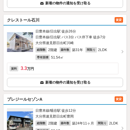
新着の物件の通知を受け取る
クレストール石川
賃貸
日豊本線/日出駅 徒歩26分
日豊本線/日出駅 バス3分 バス停下車 徒歩7分
大分県速見郡日出町川崎
2階建
築31年
2LDK
総階数
築年数
間取り
51.54㎡
専有面積
3.3
万円
賃料
新着の物件の通知を受け取る
プレジールセゾンA
賃貸
日豊本線/暘谷駅 徒歩12分
大分県速見郡日出町豊岡
2階建
築24年11ヶ月
2LDK
総階数
築年数
間取り