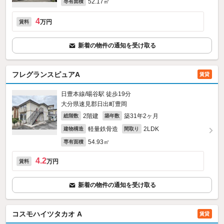
52.17㎡
専有面積
4
万円
賃料
新着の物件の通知を受け取る
フレグランスピュアA
賃貸
日豊本線/暘谷駅 徒歩19分
大分県速見郡日出町豊岡
2階建
築31年2ヶ月
総階数
築年数
軽量鉄骨造
2LDK
建物構造
間取り
54.93㎡
専有面積
4.2
万円
賃料
新着の物件の通知を受け取る
コスモハイツタカオ A
賃貸