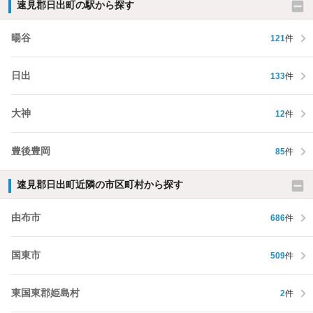
速見郡日出町の駅から探す
暘谷
121
件
日出
133
件
大神
12
件
豊後豊岡
85
件
速見郡日出町近隣の市区町村から探す
由布市
686
件
国東市
509
件
東国東郡姫島村
2
件