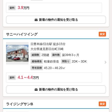
3.9
万円
賃料
新着の物件の通知を受け取る
サニーハイツイング
賃貸
日豊本線/日出駅 徒歩15分
大分県速見郡日出町川崎
2階建
築39年3ヶ月
総階数
築年数
軽量鉄骨造
2DK～3DK
建物構造
間取り
45.20～46.20㎡
専有面積
4.1～4.4
万円
賃料
新着の物件の通知を受け取る
ライジングサンB
賃貸