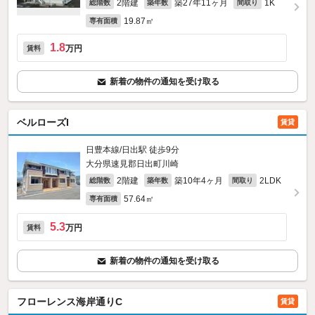
2階建
築27年11ヶ月
1K
総階数
築年数
間取り
19.87㎡
専有面積
1.8
万円
賃料
新着の物件の通知を受け取る
ベルローズI
賃貸
日豊本線/日出駅 徒歩9分
大分県速見郡日出町川崎
2階建
築10年4ヶ月
2LDK
総階数
築年数
間取り
57.64㎡
専有面積
5.3
万円
賃料
新着の物件の通知を受け取る
フローレンス海岸通りC
賃貸