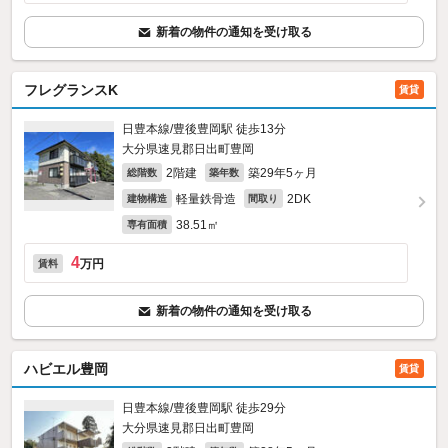
新着の物件の通知を受け取る
フレグランスK
賃貸
日豊本線/豊後豊岡駅 徒歩13分
大分県速見郡日出町豊岡
2階建
築29年5ヶ月
総階数
築年数
軽量鉄骨造
2DK
建物構造
間取り
38.51㎡
専有面積
4
万円
賃料
新着の物件の通知を受け取る
ハビエル豊岡
賃貸
日豊本線/豊後豊岡駅 徒歩29分
大分県速見郡日出町豊岡