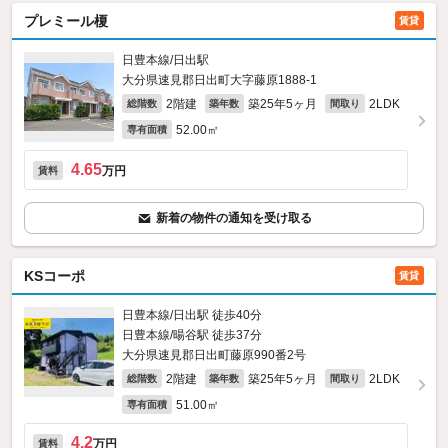
プレミール榎
賃貸
日豊本線/日出駅
大分県速見郡日出町大字藤原1888‐1
2階建
築25年5ヶ月
2LDK
総階数
築年数
間取り
52.00㎡
専有面積
4.65
万円
賃料
新着の物件の通知を受け取る
KSコーポ
賃貸
日豊本線/日出駅 徒歩40分
日豊本線/暘谷駅 徒歩37分
大分県速見郡日出町藤原990番2号
2階建
築25年5ヶ月
2LDK
総階数
築年数
間取り
51.00㎡
専有面積
4.2
万円
賃料