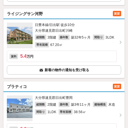
ライジングサン河野
賃貸
日豊本線/日出駅 徒歩10分
大分県速見郡日出町川崎
3階建
築32年5ヶ月
3LDK
総階数
築年数
間取り
67.20㎡
専有面積
5.4
万円
賃料
新着の物件の通知を受け取る
プラティコ
賃貸
大分県速見郡日出町豊岡
2階建
築3年11ヶ月
木造
総階数
築年数
建物構造
1LDK
38.56㎡
間取り
専有面積