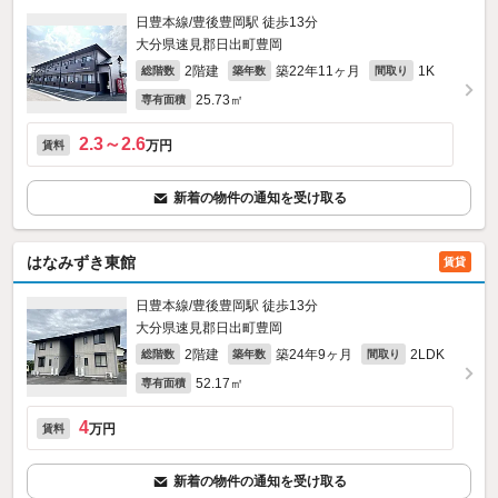
日豊本線/豊後豊岡駅 徒歩13分
大分県速見郡日出町豊岡
2階建
築22年11ヶ月
1K
総階数
築年数
間取り
25.73㎡
専有面積
2.3～2.6
万円
賃料
新着の物件の通知を受け取る
はなみずき東館
賃貸
日豊本線/豊後豊岡駅 徒歩13分
大分県速見郡日出町豊岡
2階建
築24年9ヶ月
2LDK
総階数
築年数
間取り
52.17㎡
専有面積
4
万円
賃料
新着の物件の通知を受け取る