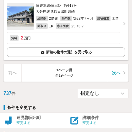
日豊本線/日出駅 徒歩17分
大分県速見郡日出町川崎
2階建
築23年7ヶ月
木造
総階数
築年数
建物構造
1K
25.73㎡
間取り
専有面積
2
万円
賃料
新着の物件の通知を受け取る
1ページ目
前へ
次へ
全19ページ
737
件
条件を変更する
速見郡日出町
詳細条件
変更する
変更する