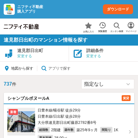
ニフティ不動産
ダウンロード
購入アプリ
カンタン検索
閲覧履歴
マイページ
お気に入り
速見郡日出町のマンション情報を探す
速見郡日出町
詳細条件
変更する
変更する
アプリで探す
地図から探す
737
件
シャンブルボヌールA
賃貸
日豊本線/暘谷駅 徒歩29分
新着
日豊本線/日出駅 徒歩28分
大分県速見郡日出町藤原2782番8号
2階建
築25年9ヶ月
1K
総階数
築年数
間取り
専有面積