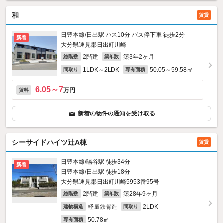
和
賃貸
日豊本線/日出駅 バス10分 バス停下車 徒歩2分
新着
大分県速見郡日出町川崎
2階建
築3年2ヶ月
総階数
築年数
1LDK～2LDK
50.05～59.58㎡
間取り
専有面積
6.05～7
万円
賃料
新着の物件の通知を受け取る
シーサイドハイツ辻A棟
賃貸
日豊本線/暘谷駅 徒歩34分
新着
日豊本線/日出駅 徒歩18分
大分県速見郡日出町川崎5953番95号
2階建
築28年9ヶ月
総階数
築年数
軽量鉄骨造
2LDK
建物構造
間取り
50.78㎡
専有面積