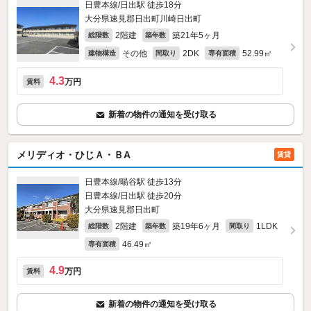
日豊本線/日出駅 徒歩18分
大分県速見郡日出町川崎日出町
2階建
築21年5ヶ月
総階数
築年数
その他
2DK
52.99㎡
建物構造
間取り
専有面積
4.3
万円
賃料
新着の物件の通知を受け取る
メリディオ・ひじＡ・ＢA
賃貸
日豊本線/暘谷駅 徒歩13分
日豊本線/日出駅 徒歩20分
大分県速見郡日出町
2階建
築19年6ヶ月
1LDK
総階数
築年数
間取り
46.49㎡
専有面積
4.9
万円
賃料
新着の物件の通知を受け取る