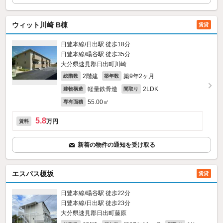
ウィット川崎 B棟
賃貸
日豊本線/日出駅 徒歩18分
日豊本線/暘谷駅 徒歩35分
大分県速見郡日出町川崎
2階建
築9年2ヶ月
総階数
築年数
軽量鉄骨造
2LDK
建物構造
間取り
55.00㎡
専有面積
5.8
万円
賃料
新着の物件の通知を受け取る
エスパス榎坂
賃貸
日豊本線/暘谷駅 徒歩22分
日豊本線/日出駅 徒歩23分
大分県速見郡日出町藤原