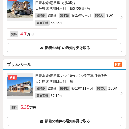
日豊本線/暘谷駅 徒歩35分
大分県速見郡日出町川崎3728番4号
3階建
築25年6ヶ月
3DK
総階数
築年数
間取り
56.86㎡
専有面積
4.7
万円
賃料
新着の物件の通知を受け取る
プリムベール
賃貸
日豊本線/暘谷駅 バス10分 バス停下車 徒歩7分
新着
大分県速見郡日出町川崎
2階建
築10年11ヶ月
2LDK
総階数
築年数
間取り
57.19㎡
専有面積
5.35
万円
賃料
新着の物件の通知を受け取る