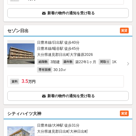
新着の物件の通知を受け取る
セゾン日出
賃貸
日豊本線/日出駅 徒歩40分
日豊本線/暘谷駅 徒歩45分
大分県速見郡日出町大字藤原2026
3階建
築22年1ヶ月
1K
総階数
築年数
間取り
30.10㎡
専有面積
3.5
万円
賃料
新着の物件の通知を受け取る
シティハイツ大神
賃貸
日豊本線/大神駅 徒歩31分
大分県速見郡日出町大神日出町