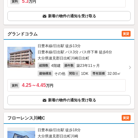
5.3
万円
賃料
新着の物件の通知を受け取る
グランドコラム
賃貸
日豊本線/日出駅 徒歩13分
日豊本線/日出駅 バス3分 バス停下車 徒歩6分
大分県速見郡日出町川崎日出町
4階建
築23年11ヶ月
総階数
築年数
その他
1DK
32.00㎡
建物構造
間取り
専有面積
4.25～4.45
万円
賃料
新着の物件の通知を受け取る
フローレンス川崎C
賃貸
日豊本線/日出駅 徒歩18分
大分県速見郡日出町川崎