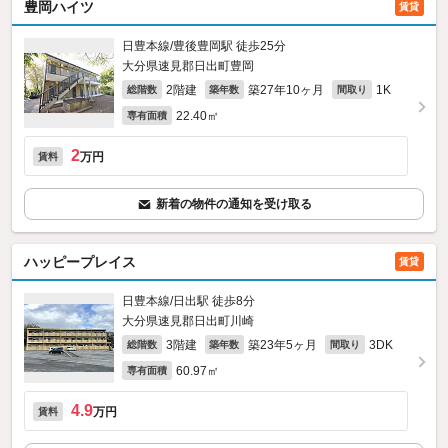
豊岡ハイツ
賃貸
日豊本線/豊後豊岡駅 徒歩25分
大分県速見郡日出町豊岡
2階建
築27年10ヶ月
1K
総階数
築年数
間取り
22.40㎡
専有面積
2
万円
賃料
新着の物件の通知を受け取る
ハッピープレイス
賃貸
日豊本線/日出駅 徒歩8分
大分県速見郡日出町川崎
3階建
築23年5ヶ月
3DK
総階数
築年数
間取り
60.97㎡
専有面積
4.9
万円
賃料