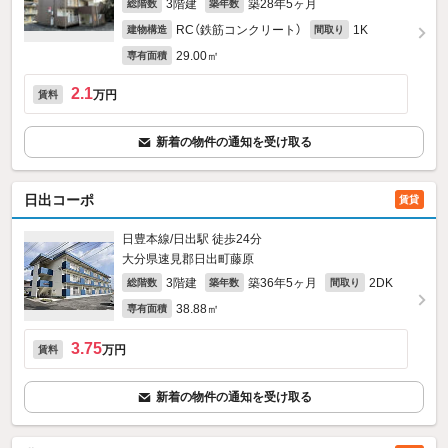
3階建
築28年5ヶ月
総階数
築年数
RC（鉄筋コンクリート）
1K
建物構造
間取り
29.00㎡
専有面積
2.1
万円
賃料
新着の物件の通知を受け取る
日出コーポ
賃貸
日豊本線/日出駅 徒歩24分
大分県速見郡日出町藤原
3階建
築36年5ヶ月
2DK
総階数
築年数
間取り
38.88㎡
専有面積
3.75
万円
賃料
新着の物件の通知を受け取る