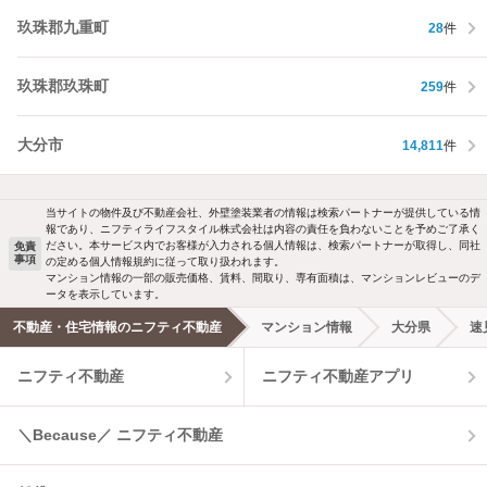
玖珠郡九重町
28
件
玖珠郡玖珠町
259
件
大分市
14,811
件
当サイトの物件及び不動産会社、外壁塗装業者の情報は検索パートナーが提供している情
報であり、ニフティライフスタイル株式会社は内容の責任を負わないことを予めご了承く
ださい。本サービス内でお客様が入力される個人情報は、検索パートナーが取得し、同社
免責
事項
の定める個人情報規約に従って取り扱われます。
マンション情報の一部の販売価格、賃料、間取り、専有面積は、マンションレビューのデ
ータを表示しています。
不動産・住宅情報のニフティ不動産
マンション情報
大分県
速
ニフティ不動産
ニフティ不動産アプリ
＼Because／ ニフティ不動産