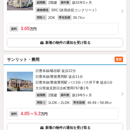
2階建
築32年5ヶ月
総階数
築年数
SRC（鉄骨鉄筋コンクリート）
建物構造
2DK
39.74㎡
間取り
専有面積
3.05
万円
賃料
新着の物件の通知を受け取る
サンリット・豊岡
賃貸
日豊本線/暘谷駅 徒歩22分
日豊本線/豊後豊岡駅 徒歩11分
日豊本線/豊後豊岡駅 バス3分 バス停下車 徒歩1分
大分県速見郡日出町豊岡767番1号
2階建
築19年5ヶ月
総階数
築年数
1LDK～2LDK
46.49～58.86㎡
間取り
専有面積
4.05～5.3
万円
賃料
新着の物件の通知を受け取る