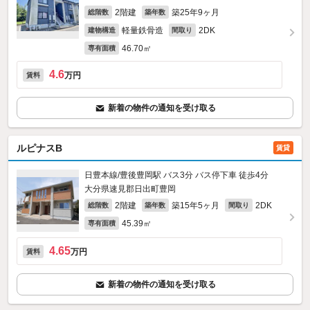
2階建
築25年9ヶ月
総階数
築年数
軽量鉄骨造
2DK
建物構造
間取り
46.70㎡
専有面積
4.6
万円
賃料
新着の物件の通知を受け取る
ルピナスB
賃貸
日豊本線/豊後豊岡駅 バス3分 バス停下車 徒歩4分
大分県速見郡日出町豊岡
2階建
築15年5ヶ月
2DK
総階数
築年数
間取り
45.39㎡
専有面積
4.65
万円
賃料
新着の物件の通知を受け取る