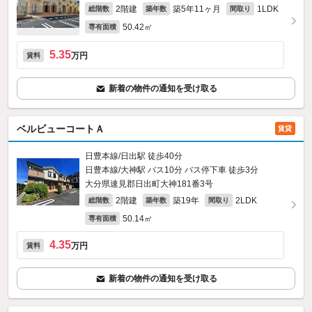
2階建
築5年11ヶ月
1LDK
総階数
築年数
間取り
50.42㎡
専有面積
5.35
万円
賃料
新着の物件の通知を受け取る
ベルビューコートＡ
賃貸
日豊本線/日出駅 徒歩40分
日豊本線/大神駅 バス10分 バス停下車 徒歩3分
大分県速見郡日出町大神181番3号
2階建
築19年
2LDK
総階数
築年数
間取り
50.14㎡
専有面積
4.35
万円
賃料
新着の物件の通知を受け取る