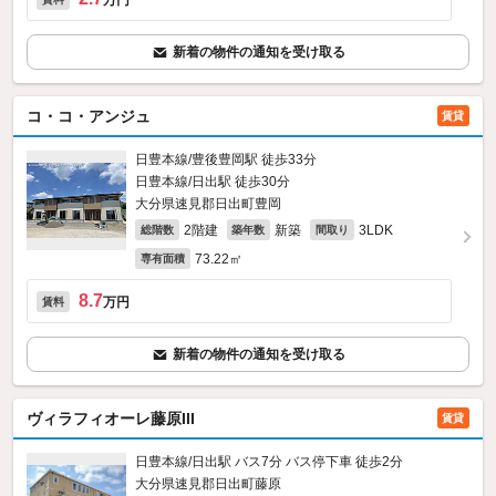
万円
新着の物件の通知を受け取る
コ・コ・アンジュ
賃貸
日豊本線/豊後豊岡駅 徒歩33分
日豊本線/日出駅 徒歩30分
大分県速見郡日出町豊岡
2階建
新築
3LDK
総階数
築年数
間取り
73.22㎡
専有面積
8.7
万円
賃料
新着の物件の通知を受け取る
ヴィラフィオーレ藤原III
賃貸
日豊本線/日出駅 バス7分 バス停下車 徒歩2分
大分県速見郡日出町藤原