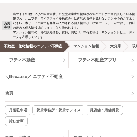
当サイトの物件及び不動産会社、外壁塗装業者の情報は検索パートナーが提供している情
報であり、ニフティライフスタイル株式会社は内容の責任を負わないことを予めご了承く
ださい。本サービス内でお客様が入力される個人情報は、検索パートナーが取得し、同社
免責
事項
の定める個人情報規約に従って取り扱われます。
マンション情報の一部の販売価格、賃料、間取り、専有面積は、マンションレビューのデ
ータを表示しています。
不動産・住宅情報のニフティ不動産
マンション情報
大分県
玖
ニフティ不動産
ニフティ不動産アプリ
＼Because／ ニフティ不動産
賃貸
月極駐車場
賃貸事務所・賃貸オフィス
貸店舗・店舗賃貸
貸し倉庫