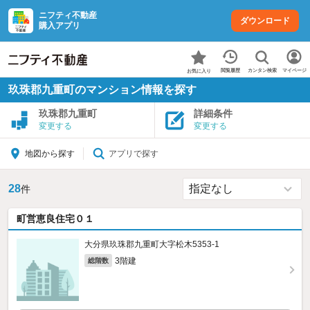
ニフティ不動産
ダウンロード
購入アプリ
カンタン検索
閲覧履歴
マイページ
お気に入り
玖珠郡九重町のマンション情報を探す
玖珠郡九重町
詳細条件
変更する
変更する
アプリで探す
地図から探す
28
件
町営恵良住宅０１
大分県玖珠郡九重町大字松木5353‐1
3階建
総階数