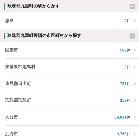
玖珠郡九重町の駅から探す
恵良
4
件
玖珠郡九重町近隣の市区町村から探す
国東市
509
件
東国東郡姫島村
2
件
速見郡日出町
737
件
玖珠郡玖珠町
259
件
大分市
14,811
件
別府市
3,766
件