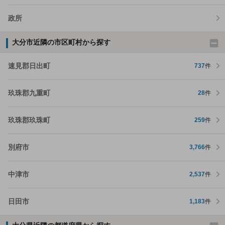
政所
大分市近隣の市区町村から探す
速見郡日出町
737
件
玖珠郡九重町
28
件
玖珠郡玖珠町
259
件
別府市
3,766
件
中津市
2,537
件
日田市
1,183
件