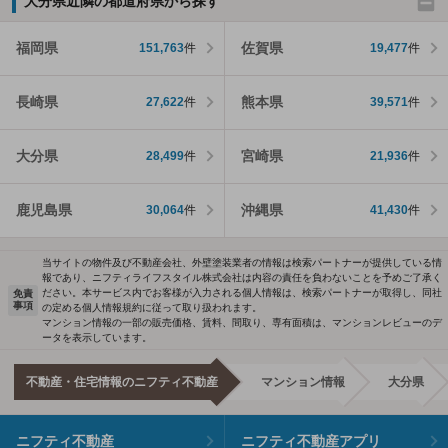
大分県近隣の都道府県から探す
福岡県
佐賀県
151,763
件
19,477
件
長崎県
熊本県
27,622
件
39,571
件
大分県
宮崎県
28,499
件
21,936
件
鹿児島県
沖縄県
30,064
件
41,430
件
当サイトの物件及び不動産会社、外壁塗装業者の情報は検索パートナーが提供している情
報であり、ニフティライフスタイル株式会社は内容の責任を負わないことを予めご了承く
ださい。本サービス内でお客様が入力される個人情報は、検索パートナーが取得し、同社
免責
事項
の定める個人情報規約に従って取り扱われます。
マンション情報の一部の販売価格、賃料、間取り、専有面積は、マンションレビューのデ
ータを表示しています。
不動産・住宅情報のニフティ不動産
マンション情報
大分県
ニフティ不動産
ニフティ不動産アプリ