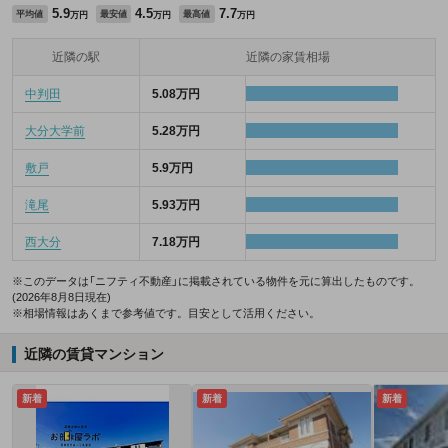
5.9
4.5
7.7
平均値
最安値
最高値
万円
万円
万円
近隣の駅
近隣の家賃相場
中判田
5.08万円
大分大学前
5.28万円
敷戸
5.9万円
滝尾
5.93万円
西大分
7.18万円
※このデータは「ニフティ不動産」に掲載されている物件を元に算出したものです。
(2026年8月8日現在)
※相場情報はあくまで参考値です。目安として活用ください。
近隣の賃貸マンション
新着
新着
新着