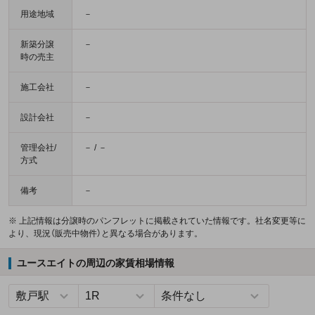
用途地域
－
新築分譲
－
時の売主
施工会社
－
設計会社
－
管理会社/
－ / －
方式
備考
－
※ 上記情報は分譲時のパンフレットに掲載されていた情報です。社名変更等に
より、現況（販売中物件）と異なる場合があります。
ユースエイトの周辺の家賃相場情報