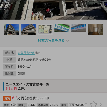
16枚の写真を見る
所在地
大分県
大分市
光吉
交通
豊肥本線/敷戸駅 徒歩22分
築年月
1995年1月
総階数
5階建
ユースエイトの賃貸物件一覧
6.3万円
（1件）
6.3
万円
（管理費4,000円）
賃貸
5階
3LDK
74.3㎡
不要/63,000円
階数
間取り
専有面積
敷/礼