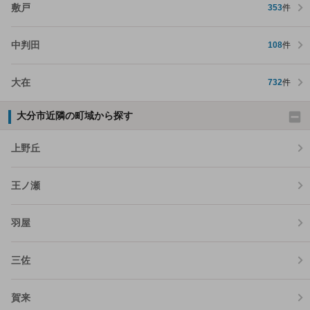
敷戸
353
件
中判田
108
件
大在
732
件
大分市近隣の町域から探す
上野丘
王ノ瀬
羽屋
三佐
賀来