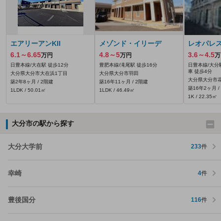
エアリーアンKII
メゾンド・イリーデ
レオパレス
6.1～6.65
4.8～5
3.6～4.5
万円
万円
万
日豊本線/大在駅 徒歩12分
豊肥本線/滝尾駅 徒歩16分
日豊本線/大分
車 徒歩4分
大分県大分市大在浜1丁目
大分県大分市羽田
大分県大分市花
築2年8ヶ月 / 2階建
築16年11ヶ月 / 2階建
築16年2ヶ月 /
1LDK / 50.01㎡
1LDK / 46.49㎡
1K / 22.35㎡
大分市の駅から探す
大分大学前
233
件
幸崎
4
件
豊後国分
116
件