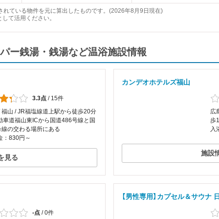
れている物件を元に算出したものです。(2026年8月9日現在)
として活用ください。
パー銭湯・銭湯など温浴施設情報
カンデオホテルズ福山
3.3点
/
15件
/ 福山 / JR福塩線道上駅から徒歩20分
広
動車道福山東ICから国道486号線と国
歩
2号線の交わる場所にある
入
：830円～
施設
を見る
【男性専用】カプセル＆サウナ 
-点
/
0件