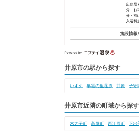
広島県 
分 お車
分・福山
入浴料
施設情報
Powered by
井原市の駅から探す
いずえ
早雲の里荏原
井原
子守
井原市近隣の町域から探す
木之子町
高屋町
西江原町
下出