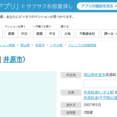
産。あなたにピッタリのマンションが見つかります。
マンションを買う
一戸建てを買う
建てる
新築
中古
新築
中古
土地
不動産会社
調べる
ション情報
岡山県
井原市
いずえ駅
クレシアの詳細情報
｜
井原市
）
岡山県
井原市
高屋町1
所在地
井原鉄道
/
いずえ駅
交通
井原鉄道
/
子守唄の
2007年5月
築年月
2階建
総階数