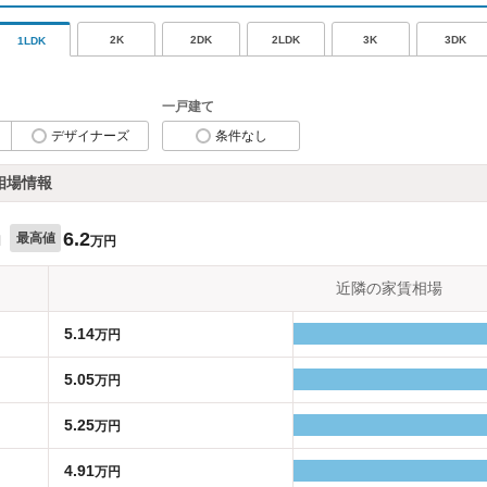
2K
2DK
2LDK
3K
3DK
1LDK
一戸建て
デザイナーズ
条件なし
相場情報
6.2
最高値
円
万円
近隣の家賃相場
5.14
万円
5.05
万円
5.25
万円
4.91
万円