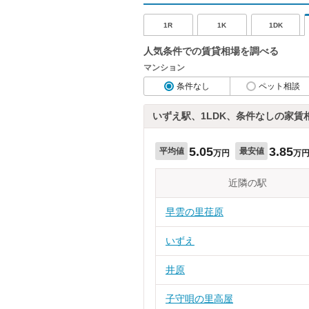
1R
1K
1DK
人気条件での賃貸相場を調べる
マンション
条件なし
ペット相談
いずえ駅、1LDK、条件なしの家賃
5.05
3.85
平均値
最安値
万円
万
近隣の駅
早雲の里荏原
いずえ
井原
子守唄の里高屋