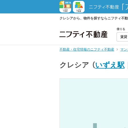
クレシアから、物件を探すならニフティ不動
借りる
賃貸
不動産・住宅情報のニフティ不動産
マン
クレシア
（
いずえ駅