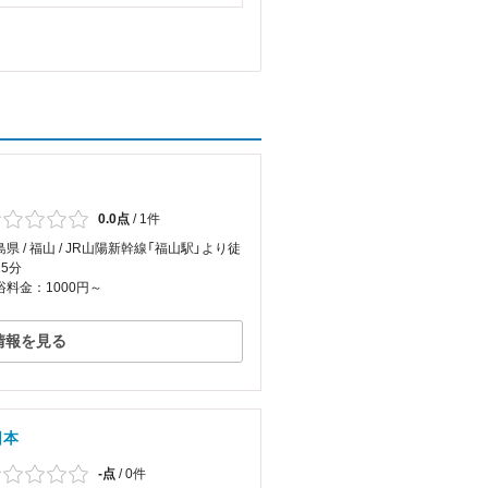
0.0点
/
1件
島県 / 福山 / JR山陽新幹線「福山駅」より徒
15分
浴料金：1000円～
情報を見る
日本
-点
/
0件