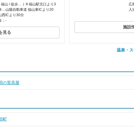
/ 福山 / 徒歩…ＪＲ福山駅北口より3
広
…山陽自動車道 福山東ICより20
入
西ICより30分
金：-
施設
を見る
温泉・ス
唄の里高屋
部町