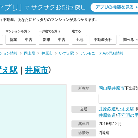
ィ不動産。あなたにピッタリのマンションが見つかります。
マンションを買う
一戸建てを買う
建てる
新築
中古
新築
中古
土地
不動産会社
調べる
ション情報
岡山県
井原市
いずえ駅
アルモニーアAの詳細情報
ずえ駅
｜
井原市
）
岡山県
井原市
下出部町
所在地
井原鉄道
/
いずえ駅
交通
井原鉄道
/
子守唄の
2016年12月
築年月
2階建
総階数