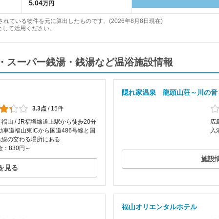
5.04
万円
れている物件を元に算出したものです。(2026年8月8日現在)
として活用ください。
・スーパー銭湯・銭湯など温浴施設情報
隠れ家温泉 龍頭山荘～川の音
3.3点
/
15件
/ 福山 / JR福塩線道上駅から徒歩20分
広
動車道福山東ICから国道486号線と国
入
2号線の交わる場所にある
：830円～
施設
を見る
福山オリエンタルホテル