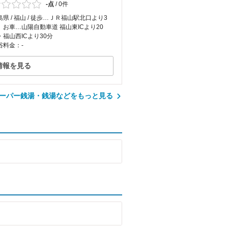
-点
/
0件
島県 / 福山 / 徒歩…ＪＲ福山駅北口より3
 お車…山陽自動車道 福山東ICより20
・福山西ICより30分
浴料金：-
情報を見る
ーパー銭湯・銭湯などをもっと見る