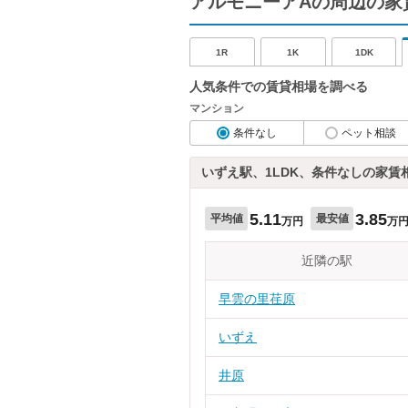
アルモニーアAの周辺の家
1R
1K
1DK
人気条件での賃貸相場を調べる
マンション
条件なし
ペット相談
いずえ駅、1LDK、条件なしの家賃
5.11
3.85
平均値
最安値
万円
万
近隣の駅
早雲の里荏原
いずえ
井原