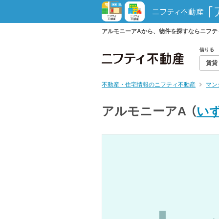
アルモニーアAから、物件を探すならニフテ
借りる
賃貸
不動産・住宅情報のニフティ不動産
マン
アルモニーアA
（
い