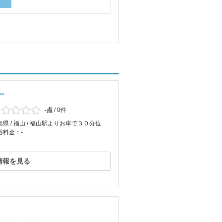
～
-点
/
0件
島県 / 福山 / 福山駅よりお車で３０分位
浴料金：-
情報を見る