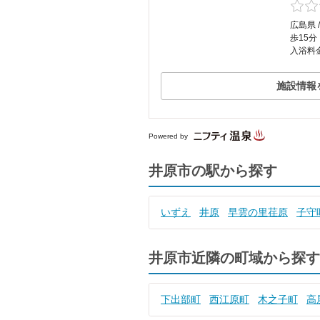
広島県 
歩15分
入浴料金
施設情報
Powered by
井原市の駅から探す
いずえ
井原
早雲の里荏原
子守
井原市近隣の町域から探す
下出部町
西江原町
木之子町
高