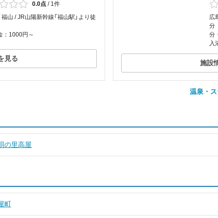
0.0点
/
1件
/ 福山 / JR山陽新幹線「福山駅」より徒
広
分
：1000円～
分
入
を見る
施設
温泉・ス
唄の里高屋
屋町