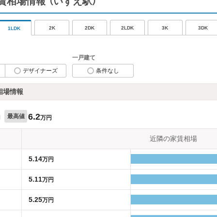
賃相場情報
（いずえ駅）
2K
2DK
2LDK
3K
3DK
1LDK
一戸建て
デザイナーズ
条件なし
相場情報
6.2
最高値
円
万円
近隣の家賃相場
5.14
万円
5.11
万円
5.25
万円