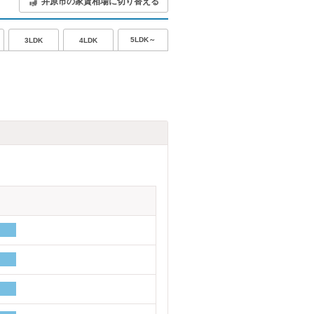
井原市の家賃相場に切り替える
5LDK～
3LDK
4LDK