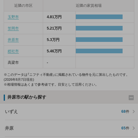
近隣の市区
近隣の家賃相場
玉野市
4.81万円
笠岡市
5.21万円
井原市
5.3万円
総社市
5.46万円
高梁市
-
※このデータは「ニフティ不動産」に掲載されている物件を元に算出したものです。
(2026年8月7日現在)
※相場情報はあくまで参考値です。目安として活用ください。
井原市の駅から探す
いずえ
68
件
井原
65
件