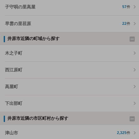
子守唄の里高屋
57
件
早雲の里荏原
22
件
井原市近隣の町域から探す
木之子町
西江原町
高屋町
下出部町
井原市近隣の市区町村から探す
津山市
2,325
件