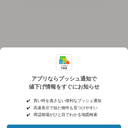
アプリならプッシュ通知で
値下げ情報をすぐにお知らせ
対応機種
個人情報保護ポリシー
利用規約
運営会社
✔️
買い時を逃さない便利なプッシュ通知
ヘルプ・お問い合わせ
採用情報
✔️
高速表示で似た物件も見つけやすい
✔️
周辺相場がひと目でわかる地図検索