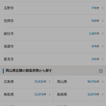
玉野市
776
件
笠岡市
529
件
総社市
1,587
件
高梁市
475
件
新見市
331
件
岡山県近隣の都道府県から探す
広島県
岡山県
72,531
件
50,751
件
鳥取県
島根県
11,572
件
12,073
件