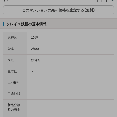
このマンションの売却価格を査定する（無料）
ソレイユ鉄屋の基本情報
総戸数
10戸
階建
2階建
構造
鉄骨造
主方位
－
土地権利
－
用途地域
－
新築分譲
－
時の売主