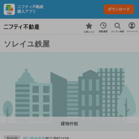
ニフティ不動産
ダウンロード
購入アプリ
カンタン検索
閲覧履歴
マイページ
お気に入り
ソレイユ鉄屋
建物外観
所在地
岡山県
井原市
西江原町1429