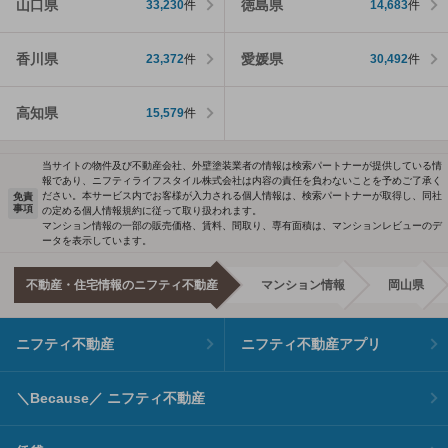
山口県
徳島県
33,230
件
14,683
件
香川県
愛媛県
23,372
件
30,492
件
高知県
15,579
件
当サイトの物件及び不動産会社、外壁塗装業者の情報は検索パートナーが提供している情
報であり、ニフティライフスタイル株式会社は内容の責任を負わないことを予めご了承く
ださい。本サービス内でお客様が入力される個人情報は、検索パートナーが取得し、同社
免責
事項
の定める個人情報規約に従って取り扱われます。
マンション情報の一部の販売価格、賃料、間取り、専有面積は、マンションレビューのデ
ータを表示しています。
不動産・住宅情報のニフティ不動産
マンション情報
岡山県
ニフティ不動産
ニフティ不動産アプリ
＼Because／ ニフティ不動産