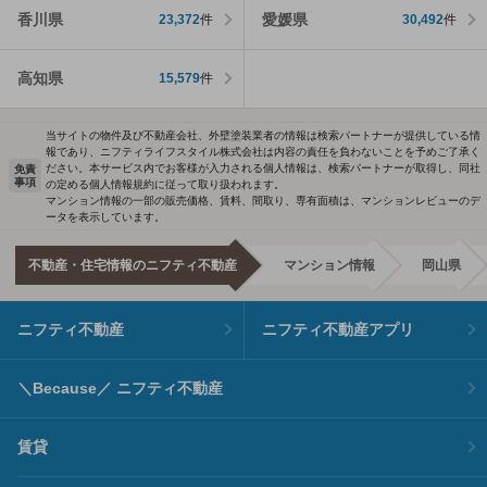
香川県
愛媛県
23,372
件
30,492
件
高知県
15,579
件
当サイトの物件及び不動産会社、外壁塗装業者の情報は検索パートナーが提供している情
報であり、ニフティライフスタイル株式会社は内容の責任を負わないことを予めご了承く
ださい。本サービス内でお客様が入力される個人情報は、検索パートナーが取得し、同社
免責
事項
の定める個人情報規約に従って取り扱われます。
マンション情報の一部の販売価格、賃料、間取り、専有面積は、マンションレビューのデ
ータを表示しています。
不動産・住宅情報のニフティ不動産
マンション情報
岡山県
ニフティ不動産
ニフティ不動産アプリ
＼Because／ ニフティ不動産
賃貸