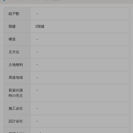
総戸数
－
階建
2階建
構造
－
主方位
－
土地権利
－
用途地域
－
新築分譲
－
時の売主
施工会社
－
設計会社
－