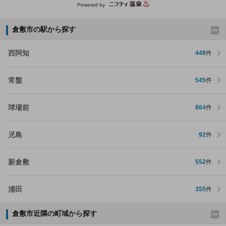
Powered by
倉敷市の駅から探す
西阿知
448
件
常盤
545
件
球場前
864
件
児島
92
件
新倉敷
552
件
浦田
355
件
倉敷市近隣の町域から探す