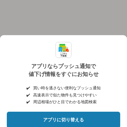
アプリならプッシュ通知で
値下げ情報をすぐにお知らせ
対応機種
個人情報保護ポリシー
利用規約
運営会社
✔️
買い時を逃さない便利なプッシュ通知
ヘルプ・お問い合わせ
採用情報
✔️
高速表示で似た物件も見つけやすい
✔️
周辺相場がひと目でわかる地図検索
アプリに切り替える
©NIFTY Lifestyle Co., Ltd.