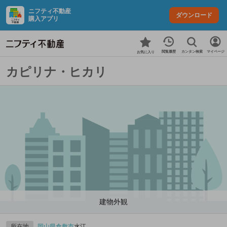
ニフティ不動産
ダウンロード
購入アプリ
カンタン検索
閲覧履歴
マイページ
お気に入り
カピリナ・ヒカリ
建物外観
所在地
岡山県
倉敷市
水江