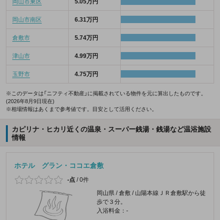
岡山市東区
5.05万円
岡山市南区
6.31万円
倉敷市
5.74万円
津山市
4.99万円
玉野市
4.75万円
※このデータは「ニフティ不動産」に掲載されている物件を元に算出したものです。
(2026年8月9日現在)
※相場情報はあくまで参考値です。目安として活用ください。
カピリナ・ヒカリ近くの温泉・スーパー銭湯・銭湯など温浴施設
情報
ホテル グラン・ココエ倉敷
-点
/
0件
岡山県 / 倉敷 / 山陽本線ＪＲ倉敷駅から徒
歩で３分。
入浴料金：-