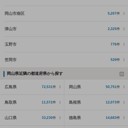
岡山市南区
5,207
件
津山市
2,325
件
玉野市
776
件
笠岡市
529
件
岡山県近隣の都道府県から探す
広島県
岡山県
72,531
件
50,751
件
鳥取県
島根県
11,572
件
12,073
件
山口県
徳島県
33,230
件
14,683
件