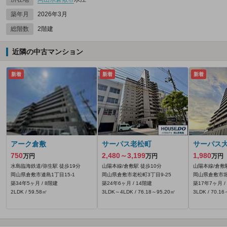
築年月
2026年3月
総階数
2階建
近隣の中古マンション
新着
新着
新着
アーク倉敷
サーパス老松町
サーパス
750
2,480～3,199
1,980
万円
万円
万円
水島臨海鉄道/弥生駅 徒歩19分
山陽本線/倉敷駅 徒歩10分
山陽本線/倉敷
岡山県倉敷市連島1丁目15-1
岡山県倉敷市老松町3丁目9-25
岡山県倉敷市堀
築34年5ヶ月 / 8階建
築24年6ヶ月 / 14階建
築17年7ヶ月 /
2LDK / 59.58㎡
3LDK～4LDK / 76.18～95.20㎡
3LDK / 70.1