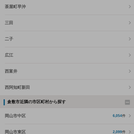
茶屋町早沖
三田
二子
広江
西富井
西阿知町新田
倉敷市近隣の市区町村から探す
岡山市中区
6,054
件
岡山市東区
2,099
件