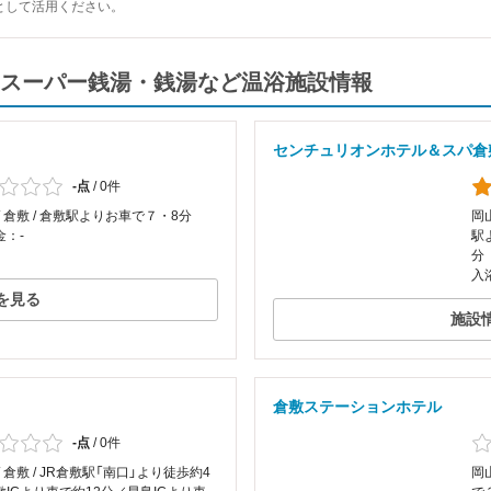
として活用ください。
スーパー銭湯・銭湯など温浴施設情報
センチュリオンホテル＆スパ倉
-点
/
0件
/ 倉敷 / 倉敷駅よりお車で７・8分
岡
金：-
駅
分
入
を見る
施設
倉敷ステーションホテル
-点
/
0件
/ 倉敷 / JR倉敷駅「南口」より徒歩約4
岡