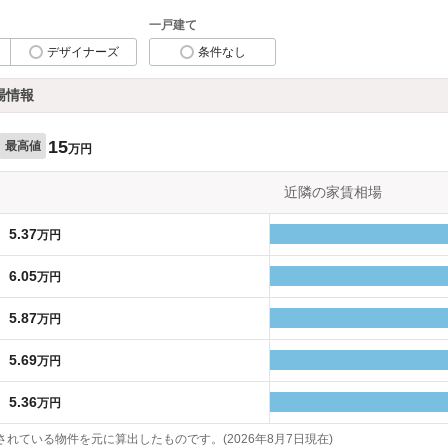
一戸建て
デザイナーズ
条件なし
場情報
15
最高値
万円
近隣の家賃相場
5.37
万円
6.05
万円
5.87
万円
5.69
万円
5.36
万円
れている物件を元に算出したものです。(2026年8月7日現在)