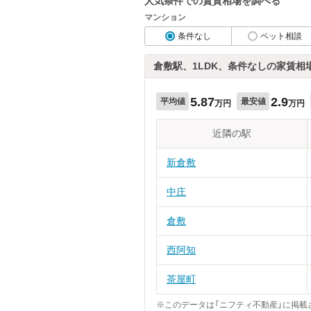
人気条件での賃貸相場を調べる
マンション
条件なし
ペット相談
倉敷駅、1LDK、条件なしの家賃相
5.87
2.9
平均値
最安値
万円
万円
近隣の駅
新倉敷
中庄
倉敷
西阿知
茶屋町
※このデータは「ニフティ不動産」に掲載さ