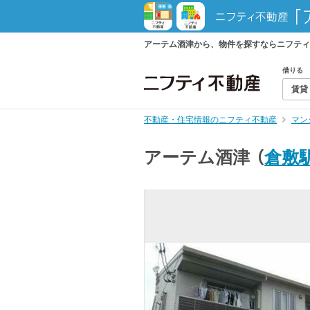
アーテム酒津から、物件を探すならニフティ
借りる
賃貸
不動産・住宅情報のニフティ不動産
マン
アーテム酒津
（
倉敷