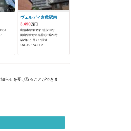
ヴェルディ倉敷駅南
3,490
万円
19分
山陽本線/倉敷駅 徒歩13分
-1
岡山県倉敷市稲荷町8番23号
築2年8ヶ月 / 15階建
1SLDK / 74.97㎡
お知らせを受け取ることができま