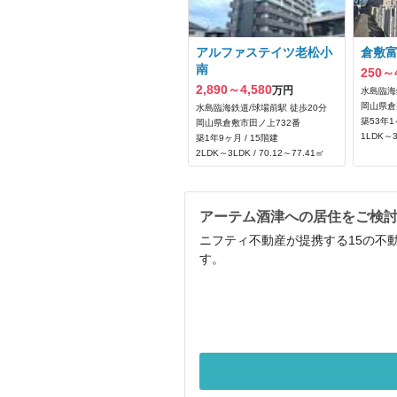
アルファステイツ老松小
倉敷
南
250～
2,890～4,580
万円
水島臨海
岡山県倉
水島臨海鉄道/球場前駅 徒歩20分
築53年1
岡山県倉敷市田ノ上732番
1LDK～3
築1年9ヶ月 / 15階建
2LDK～3LDK / 70.12～77.41㎡
アーテム酒津への居住をご検
ニフティ不動産が提携する15の不
す。