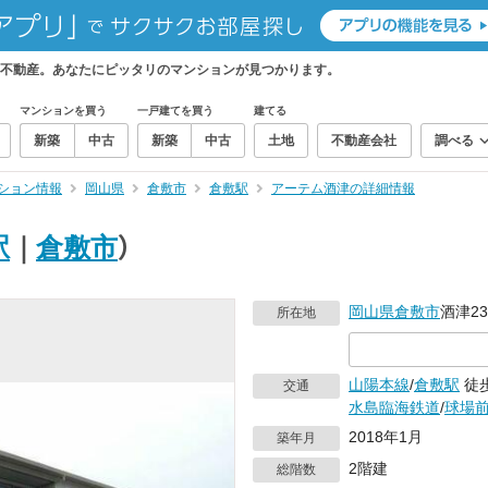
不動産。あなたにピッタリのマンションが見つかります。
マンションを買う
一戸建てを買う
建てる
新築
中古
新築
中古
土地
不動産会社
調べる
ション情報
岡山県
倉敷市
倉敷駅
アーテム酒津の詳細情報
駅
｜
倉敷市
）
岡山県
倉敷市
酒津23
所在地
山陽本線
/
倉敷駅
徒歩
交通
水島臨海鉄道
/
球場
2018年1月
築年月
2階建
総階数