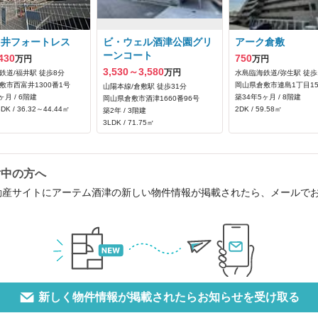
富井フォートレス
ビ・ウェル酒津公園グリ
アーク倉敷
ーンコート
430
750
万円
万円
3,530～3,580
万円
鉄道/福井駅 徒歩8分
水島臨海鉄道/弥生駅 徒歩
敷市西富井1300番1号
岡山県倉敷市連島1丁目15
山陽本線/倉敷駅 徒歩31分
ヶ月 / 6階建
築34年5ヶ月 / 8階建
岡山県倉敷市酒津1660番96号
DK / 36.32～44.44㎡
2DK / 59.58㎡
築2年 / 3階建
3LDK / 71.75㎡
討中の方へ
動産サイトにアーテム酒津の新しい物件情報が掲載されたら、メールで
新しく物件情報が掲載されたらお知らせを受け取る