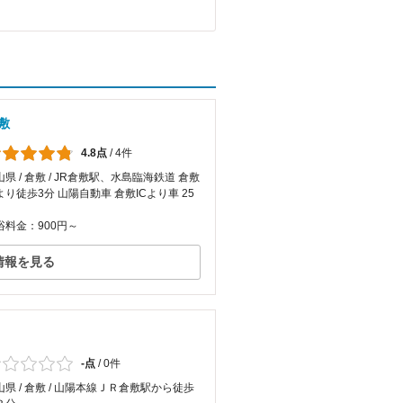
敷
4.8点
/
4件
山県 / 倉敷 / JR倉敷駅、水島臨海鉄道 倉敷
より徒歩3分 山陽自動車 倉敷ICより車 25
浴料金：900円～
情報を見る
-点
/
0件
山県 / 倉敷 / 山陽本線ＪＲ倉敷駅から徒歩