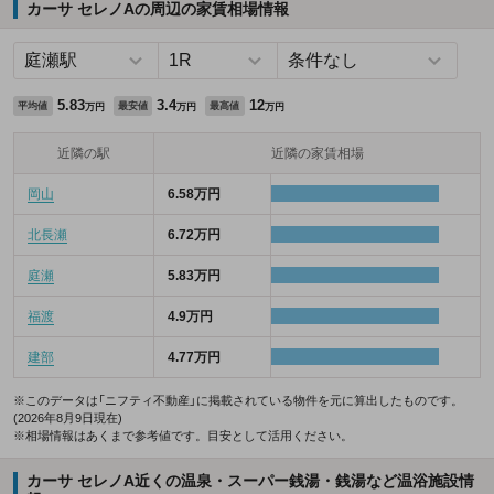
カーサ セレノAの周辺の家賃相場情報
5.83
3.4
12
平均値
最安値
最高値
万円
万円
万円
近隣の駅
近隣の家賃相場
岡山
6.58万円
北長瀬
6.72万円
庭瀬
5.83万円
福渡
4.9万円
建部
4.77万円
※このデータは「ニフティ不動産」に掲載されている物件を元に算出したものです。
(2026年8月9日現在)
※相場情報はあくまで参考値です。目安として活用ください。
カーサ セレノA近くの温泉・スーパー銭湯・銭湯など温浴施設情