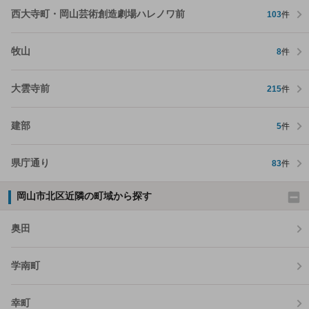
西大寺町・岡山芸術創造劇場ハレノワ前
103
件
牧山
8
件
大雲寺前
215
件
建部
5
件
県庁通り
83
件
岡山市北区近隣の町域から探す
奥田
学南町
幸町