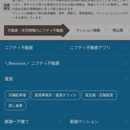
報であり、ニフティライフスタイル株式会社は内容の責任を負わないことを予めご了承く
ださい。本サービス内でお客様が入力される個人情報は、検索パートナーが取得し、同社
免責
事項
の定める個人情報規約に従って取り扱われます。
マンション情報の一部の販売価格、賃料、間取り、専有面積は、マンションレビューのデ
ータを表示しています。
不動産・住宅情報のニフティ不動産
マンション情報
岡山県
ニフティ不動産
ニフティ不動産アプリ
＼Because／ ニフティ不動産
賃貸
月極駐車場
賃貸事務所・賃貸オフィス
貸店舗・店舗賃貸
貸し倉庫
新築一戸建て
新築マンション