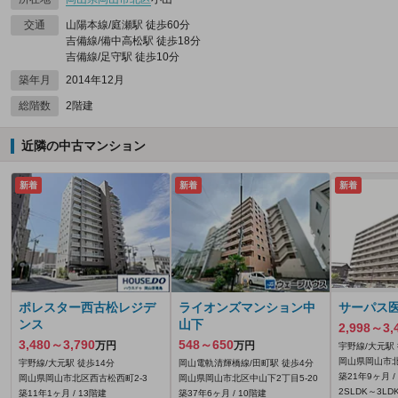
交通
山陽本線/庭瀬駅 徒歩60分
吉備線/備中高松駅 徒歩18分
吉備線/足守駅 徒歩10分
築年月
2014年12月
総階数
2階建
近隣の中古マンション
新着
新着
新着
ポレスター西古松レジデ
ライオンズマンション中
サーパス
ンス
山下
2,998～3,
3,480～3,790
548～650
万円
万円
宇野線/大元駅 
岡山県岡山市北
宇野線/大元駅 徒歩14分
岡山電軌清輝橋線/田町駅 徒歩4分
築21年9ヶ月 /
岡山県岡山市北区西古松西町2-3
岡山県岡山市北区中山下2丁目5-20
2SLDK～3LDK 
築11年1ヶ月 / 13階建
築37年6ヶ月 / 10階建