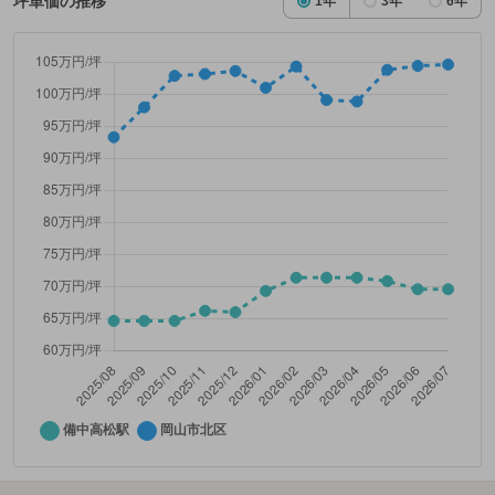
坪単価の推移
1年
3年
6年