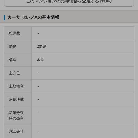
このマンションの売却価格を査定する（無料）
カーサ セレノAの基本情報
総戸数
－
階建
2階建
構造
木造
主方位
－
土地権利
－
用途地域
－
新築分譲
－
時の売主
施工会社
－