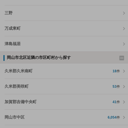
三野
万成東町
津島福居
岡山市北区近隣の市区町村から探す
久米郡久米南町
18
件
久米郡美咲町
53
件
加賀郡吉備中央町
41
件
岡山市中区
6,054
件