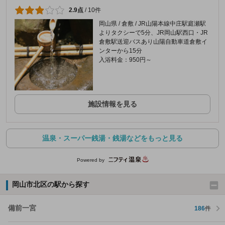
2.9点
/
10件
岡山県 / 倉敷 / JR山陽本線中庄駅庭瀬駅
よりタクシーで5分、JR岡山駅西口・JR
倉敷駅送迎バスあり山陽自動車道倉敷イ
ンターから15分
入浴料金：950円～
施設情報を見る
温泉・スーパー銭湯・銭湯などをもっと見る
Powered by
岡山市北区の駅から探す
備前一宮
186
件