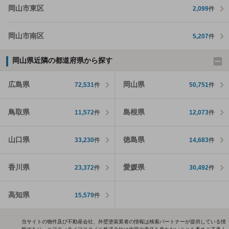
岡山市東区
2,099
件
岡山市南区
5,207
件
岡山県近隣の都道府県から探す
広島県
岡山県
72,531
件
50,751
件
鳥取県
島根県
11,572
件
12,073
件
山口県
徳島県
33,230
件
14,683
件
香川県
愛媛県
23,372
件
30,492
件
高知県
15,579
件
当サイトの物件及び不動産会社、外壁塗装業者の情報は検索パートナーが提供している情