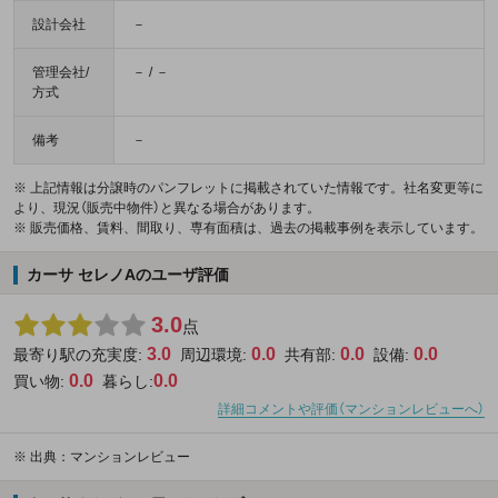
設計会社
－
管理会社/
－ / －
方式
備考
－
※ 上記情報は分譲時のパンフレットに掲載されていた情報です。社名変更等に
より、現況（販売中物件）と異なる場合があります。
※ 販売価格、賃料、間取り、専有面積は、過去の掲載事例を表示しています。
カーサ セレノAのユーザ評価
3.0
点
3.0
0.0
0.0
0.0
最寄り駅の充実度:
周辺環境:
共有部:
設備:
0.0
0.0
買い物:
暮らし:
詳細コメントや評価（マンションレビューへ）
※
出典：マンションレビュー