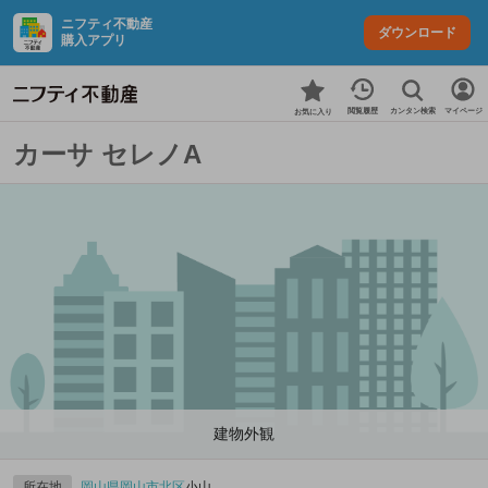
ニフティ不動産
ダウンロード
購入アプリ
カンタン検索
閲覧履歴
マイページ
お気に入り
カーサ セレノA
建物外観
所在地
岡山県
岡山市北区
小山