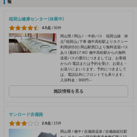
報
稲荷山健康センター（休業中）
4.5点
/
30件
岡山県 / 岡山 / ・中鉄バス 稲荷山線 終
点「稲荷山」下車 備中高松駅よりタクシー
利用(約5分) 岡山駅西口より無料送迎バス
あり（最終17:40） 備中高松駅からの無料
送迎バスの運行につきましては、お客様
からの 電話または予約を受け、お迎え・
お送りにまいります。予約につきまして
は、電話以外にフロントでも承ります。
入浴料金：900円～
施設情報を見る
サンロード吉備路
2.9点
/
15件
岡山県 / 備中 / 吉備路温泉 / 吉備線総社駅