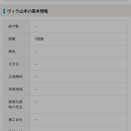
ヴィラ山本の基本情報
総戸数
－
階建
2階建
構造
－
主方位
－
土地権利
－
用途地域
－
新築分譲
－
時の売主
施工会社
－