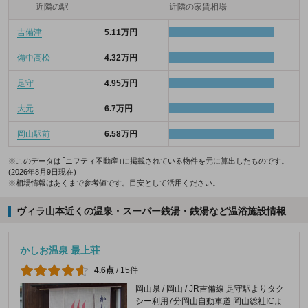
近隣の駅
近隣の家賃相場
吉備津
5.11万円
備中高松
4.32万円
足守
4.95万円
大元
6.7万円
岡山駅前
6.58万円
※このデータは「ニフティ不動産」に掲載されている物件を元に算出したものです。
(2026年8月9日現在)
※相場情報はあくまで参考値です。目安として活用ください。
ヴィラ山本近くの温泉・スーパー銭湯・銭湯など温浴施設情報
かしお温泉 最上荘
4.6点
/
15件
岡山県 / 岡山 / JR吉備線 足守駅よりタク
シー利用7分岡山自動車道 岡山総社ICよ