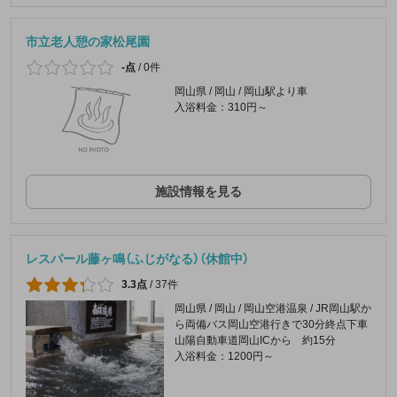
市立老人憩の家松尾園
-点
/
0件
岡山県 / 岡山 / 岡山駅より車
入浴料金：310円～
施設情報を見る
レスパール藤ヶ鳴（ふじがなる）（休館中）
3.3点
/
37件
岡山県 / 岡山 / 岡山空港温泉 / JR岡山駅か
ら両備バス岡山空港行きで30分終点下車
山陽自動車道岡山ICから 約15分
入浴料金：1200円～