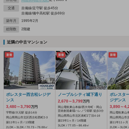
交通
吉備線/足守駅 徒歩45分
吉備線/備中高松駅 徒歩69分
築年月
1995年2月
総階数
2階建
近隣の中古マンション
新着
新着
新着
ポレスター西古松レジデ
ノーブルシティ城下通り
ポレスタ
ンス
ジデンス
2,670～3,799
万円
3,480～3,790
3,890～4,
万円
岡山電軌東山本線/西大寺町・岡山
芸術創造劇場ハレノワ前駅 徒歩3分
宇野線/大元駅 徒歩14分
岡山電軌東山本
岡山県岡山市北区表町2丁目4-16
岡山県岡山市北区西古松西町2-3
岡山県岡山市北
築23年1ヶ月 / 14階建
築11年1ヶ月 / 13階建
築11年11ヶ月 
3LDK / 77.05～86.49㎡
2LDK～3LDK / 70.73～76.68㎡
2LDK～3LDK /