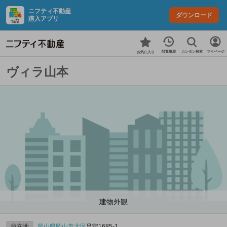
ニフティ不動産
ダウンロード
購入アプリ
カンタン検索
閲覧履歴
マイページ
お気に入り
ヴィラ山本
建物外観
所在地
岡山県
岡山市北区
足守1685‐1