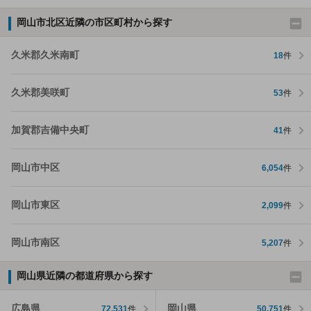
岡山市北区近隣の市区町村から探す
久米郡久米南町
18
件
久米郡美咲町
53
件
加賀郡吉備中央町
41
件
岡山市中区
6,054
件
岡山市東区
2,099
件
岡山市南区
5,207
件
岡山県近隣の都道府県から探す
広島県
岡山県
72,531
件
50,751
件