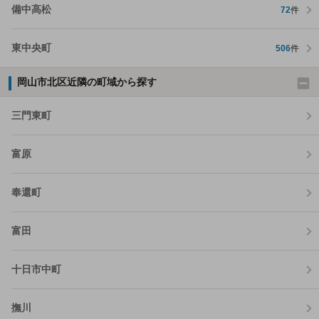
備中高松
72
件
東中央町
506
件
岡山市北区近隣の町域から探す
三門東町
富原
奉還町
富田
十日市中町
撫川