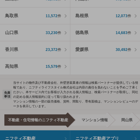
鳥取県
島根県
11,572
件
12,073
件
山口県
徳島県
33,230
件
14,683
件
香川県
愛媛県
23,372
件
30,492
件
高知県
15,579
件
当サイトの物件及び不動産会社、外壁塗装業者の情報は検索パートナーが提供している情
報であり、ニフティライフスタイル株式会社は内容の責任を負わないことを予めご了承く
ださい。本サービス内でお客様が入力される個人情報は、検索パートナーが取得し、同社
免責
事項
の定める個人情報規約に従って取り扱われます。
マンション情報の一部の販売価格、賃料、間取り、専有面積は、マンションレビューのデ
ータを表示しています。
不動産・住宅情報のニフティ不動産
マンション情報
岡山県
ニフティ不動産
ニフティ不動産アプリ