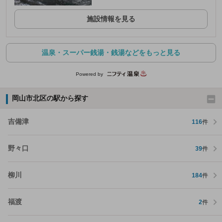
施設情報を見る
温泉・スーパー銭湯・銭湯などをもっと見る
Powered by
岡山市北区の駅から探す
吉備津
116
件
野々口
39
件
柳川
184
件
福渡
2
件