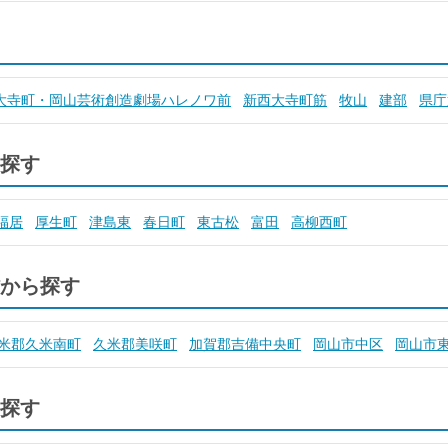
大寺町・岡山芸術創造劇場ハレノワ前
新西大寺町筋
牧山
建部
県庁
探す
福居
厚生町
津島東
春日町
東古松
富田
高柳西町
から探す
米郡久米南町
久米郡美咲町
加賀郡吉備中央町
岡山市中区
岡山市
探す