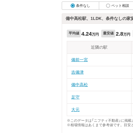
条件なし
ペット相談
備中高松駅、1LDK、条件なしの家
4.24
2.8
平均値
最安値
万円
万円
近隣の駅
備前一宮
吉備津
備中高松
足守
大元
※このデータは「ニフティ不動産」に掲載さ
※相場情報はあくまで参考値です。目安