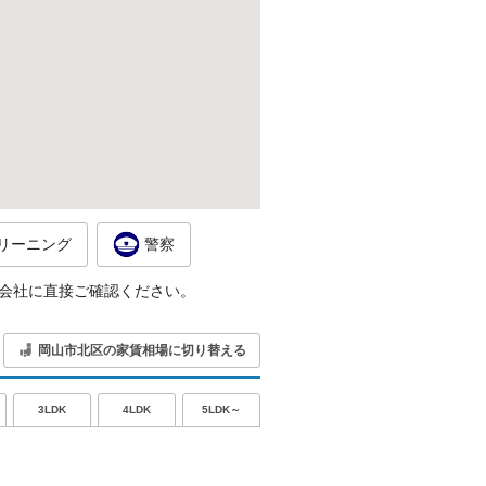
リーニング
警察
会社に直接ご確認ください。
岡山市北区の家賃相場に切り替える
5LDK～
3LDK
4LDK