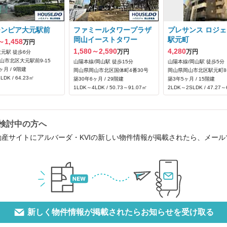
ーンピア大元駅前
ファミールタワープラザ
プレサンス ロジェ
岡山イーストタワー
駅元町
～1,458
万円
1,580～2,590
4,280
万円
万円
大元駅 徒歩6分
山市北区大元駅前9-15
山陽本線/岡山駅 徒歩15分
山陽本線/岡山駅 徒歩5分
ヶ月 / 9階建
岡山県岡山市北区国体町4番30号
岡山県岡山市北区駅元町8
LDK / 64.23㎡
築30年6ヶ月 / 29階建
築3年5ヶ月 / 15階建
1LDK～4LDK / 50.73～91.07㎡
2LDK～2SLDK / 47.27～
ご検討中の方へ
動産サイトにアルバーダ・KVIの新しい物件情報が掲載されたら、メー
新しく物件情報が掲載されたらお知らせを受け取る