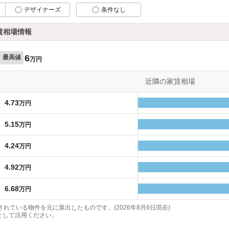
デザイナーズ
条件なし
賃相場情報
6
最高値
万円
近隣の家賃相場
4.73
万円
5.15
万円
4.24
万円
4.92
万円
6.68
万円
れている物件を元に算出したものです。(2026年8月6日現在)
として活用ください。