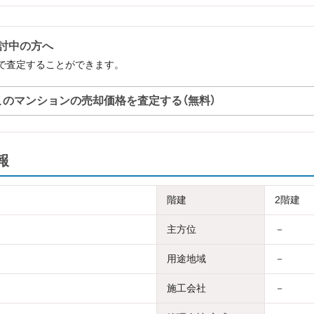
検討中の方へ
料で査定することができます。
このマンションの売却価格を査定する（無料）
報
階建
2階建
主方位
－
用途地域
－
施工会社
－