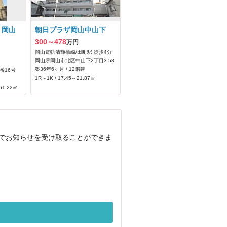
 岡山
朝日プラザ岡山中山下
300～478
万円
岡山電軌清輝橋線/田町駅 徒歩4分
岡山県岡山市北区中山下2丁目3-58
築36年6ヶ月 / 12階建
番16号
1R～1K / 17.45～21.87㎡
61.22㎡
ルでお知らせを受け取ることができま