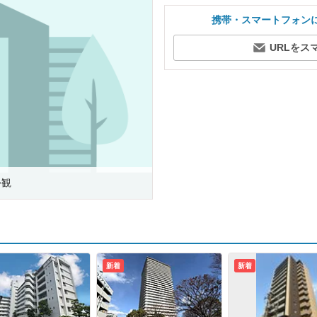
携帯・スマートフォン
URLをス
外観
新着
新着