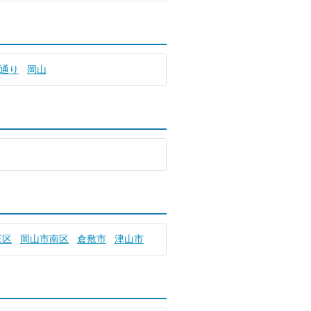
通り
岡山
東区
岡山市南区
倉敷市
津山市