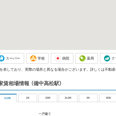
スーパー
学校
病院
薬局
ク
を表しており、実際の場所と異なる場合がございます。詳しくは不動産
の家賃相場情報
（備中高松駅）
2K
2DK
2LDK
3K
3DK
1LDK
一戸建て