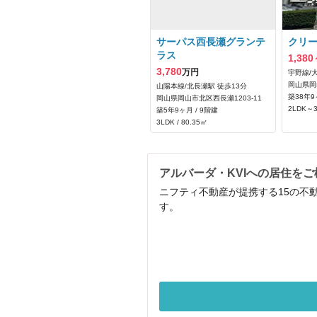
サーパス西長瀬グランテ
クリ
ラス
1,380
3,780
万円
宇野線/
岡山県岡
山陽本線/北長瀬駅 徒歩13分
築38年9
岡山県岡山市北区西長瀬1203‐11
2LDK～3
築5年9ヶ月 / 9階建
3LDK / 80.35㎡
アルバーダ・KVIへの居住を
ニフティ不動産が提携する15の不
す。