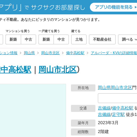
フティ不動産。あなたにピッタリのマンションが見つかります。
マンションを買う
一戸建てを買う
建てる
新築
中古
新築
中古
土地
不動産会社
調べる
ション情報
岡山県
岡山市北区
備中高松駅
アルバーダ・KVIの詳細情報
備中高松駅
｜
岡山市北区
）
岡山県
岡山市北区
門
所在地
吉備線
/
備中高松駅
交通
吉備線
/
足守駅
徒歩1
2023年3月
築年月
2階建
総階数