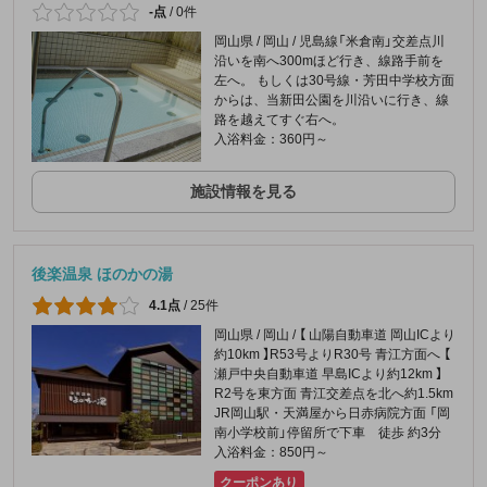
-点
/
0件
岡山県 / 岡山 / 児島線「米倉南」交差点川
沿いを南へ300mほど行き、線路手前を
左へ。 もしくは30号線・芳田中学校方面
からは、当新田公園を川沿いに行き、線
路を越えてすぐ右へ。
入浴料金：360円～
施設情報を見る
後楽温泉 ほのかの湯
4.1点
/
25件
岡山県 / 岡山 / 【 山陽自動車道 岡山ICより
約10km 】R53号よりR30号 青江方面へ 【
瀬戸中央自動車道 早島ICより約12km 】
R2号を東方面 青江交差点を北へ約1.5km
JR岡山駅・天満屋から日赤病院方面 「岡
南小学校前」停留所で下車 徒歩 約3分
入浴料金：850円～
クーポンあり