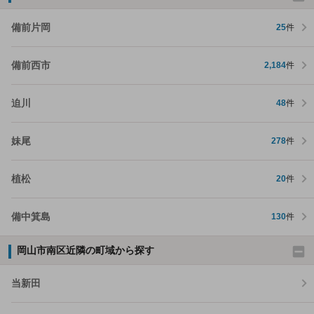
備前片岡
25
件
備前西市
2,184
件
迫川
48
件
妹尾
278
件
植松
20
件
備中箕島
130
件
岡山市南区近隣の町域から探す
当新田