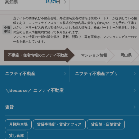
高知県
15,579
件
当サイトの物件及び不動産会社、外壁塗装業者の情報は検索パートナーが提供している情
報であり、ニフティライフスタイル株式会社は内容の責任を負わないことを予めご了承く
ださい。本サービス内でお客様が入力される個人情報は、検索パートナーが取得し、同社
免責
事項
の定める個人情報規約に従って取り扱われます。
マンション情報の一部の販売価格、賃料、間取り、専有面積は、マンションレビューのデ
ータを表示しています。
不動産・住宅情報のニフティ不動産
マンション情報
岡山県
ニフティ不動産
ニフティ不動産アプリ
＼Because／ ニフティ不動産
賃貸
月極駐車場
賃貸事務所・賃貸オフィス
貸店舗・店舗賃貸
貸し倉庫