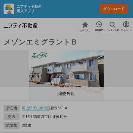
ニフティ不動産
ダウンロード
購入アプリ
カンタン検索
閲覧履歴
マイページ
お気に入り
メゾンエミグラントＢ
建物外観
所在地
岡山県
岡山市南区
新保661‐4
交通
宇野線/備前西市駅 徒歩15分
総階数
2階建