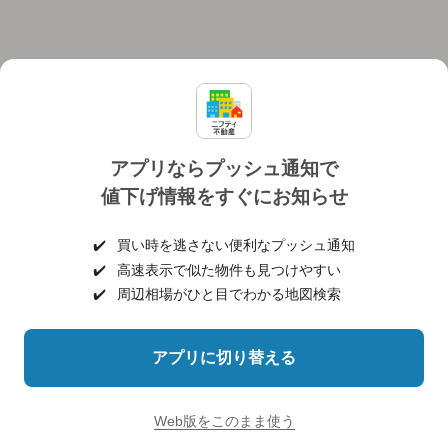
アプリならプッシュ通知で
値下げ情報をすぐにお知らせ
対応機種
個人情報保護ポリシー
利用規約
運営会社
✔️
買い時を逃さない便利なプッシュ通知
ヘルプ・お問い合わせ
採用情報
✔️
高速表示で似た物件も見つけやすい
✔️
周辺相場がひと目でわかる地図検索
アプリに切り替える
©NIFTY Lifestyle Co., Ltd.
Web版をこのまま使う