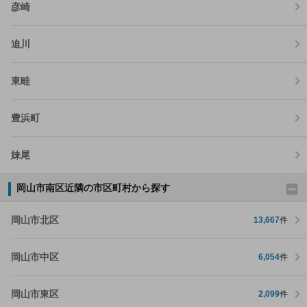
彦崎
迫川
東畦
豊浜町
妹尾
岡山市南区近隣の市区町村から探す
岡山市北区
13,667
件
岡山市中区
6,054
件
岡山市東区
2,099
件