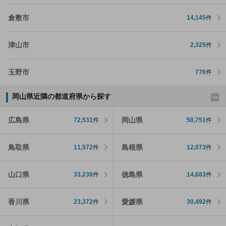
倉敷市
14,145
件
津山市
2,325
件
玉野市
776
件
岡山県近隣の都道府県から探す
広島県
岡山県
72,531
件
50,751
件
鳥取県
島根県
11,572
件
12,073
件
山口県
徳島県
33,230
件
14,683
件
香川県
愛媛県
23,372
件
30,492
件