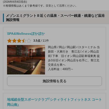
(2026年8月8日現在)
※相場情報はあくまで参考値です。目安として活用ください。
メゾンエミグラントＢ近くの温泉・スーパー銭湯・銭湯など温浴
施設情報
SPA&Wellnessぽかぽか
3.5点
/
11件
岡山県 / 岡山 / 岡山駅バスターミナル 当
新田・大東行き 青江北（イオン岡山店
前）下車 旧イオン岡山店駐車場東奥 徒
歩3分旧イオン岡山店を右手に、青江北
交差点を東へ
入浴料金：480円～
施設情報を見る
地域総合型スポーツクラブ「シティライトフィットネス コート
岡山南」