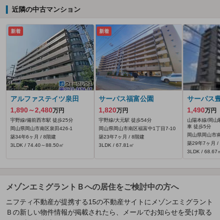
近隣の中古マンション
新着
新着
アルファステイツ泉田
サーパス福富公園
サーパス豊
1,890～2,480
1,820
1,490
万円
万円
万円
宇野線/備前西市駅 徒歩25分
宇野線/大元駅 徒歩54分
山陽本線/岡山
車 徒歩5分
岡山県岡山市南区泉田426‐1
岡山県岡山市南区福富中1丁目7-10
岡山県岡山市南
築34年6ヶ月 / 8階建
築23年7ヶ月 / 8階建
築29年7ヶ月 /
3LDK / 74.40～88.50㎡
3LDK / 67.81㎡
3LDK / 68.67
メゾンエミグラントＢへの居住をご検討中の方へ
ニフティ不動産が提携する15の不動産サイトにメゾンエミグラント
Ｂの新しい物件情報が掲載されたら、メールでお知らせを受け取る