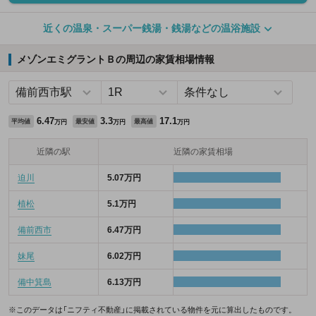
近くの温泉・スーパー銭湯・銭湯などの温浴施設
メゾンエミグラントＢの周辺の家賃相場情報
6.47
3.3
17.1
平均値
最安値
最高値
万円
万円
万円
近隣の駅
近隣の家賃相場
迫川
5.07万円
植松
5.1万円
備前西市
6.47万円
妹尾
6.02万円
備中箕島
6.13万円
※このデータは「ニフティ不動産」に掲載されている物件を元に算出したものです。