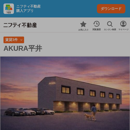
ニフティ不動産
ダウンロード
購入アプリ
カンタン検索
閲覧履歴
マイページ
お気に入り
賃貸3件
AKURA平井