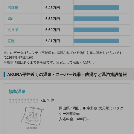
清輝橋
6.48万円
岡山
6.58万円
北長瀬
6.69万円
庭瀬
5.81万円
※このデータは「ニフティ不動産」に掲載されている物件を元に算出したものです。
(2026年8月7日現在)
※相場情報はあくまで参考値です。目安として活用ください。
AKURA平井近くの温泉・スーパー銭湯・銭湯など温浴施設情報
福島温泉
-点
/
0件
岡山県 / 岡山 / JR宇野線 大元駅よりタク
シー利用5km
入浴料金：480円～