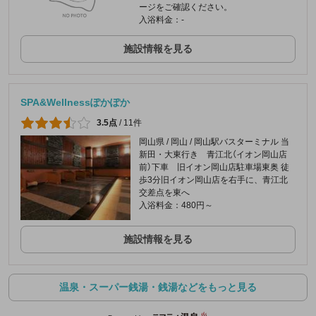
ージをご確認ください。
入浴料金：-
施設情報を見る
SPA&Wellnessぽかぽか
3.5点
/
11件
岡山県 / 岡山 / 岡山駅バスターミナル 当
新田・大東行き 青江北（イオン岡山店
前）下車 旧イオン岡山店駐車場東奥 徒
歩3分旧イオン岡山店を右手に、青江北
交差点を東へ
入浴料金：480円～
施設情報を見る
温泉・スーパー銭湯・銭湯などをもっと見る