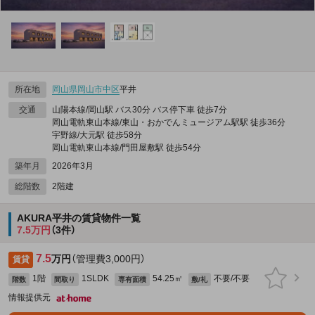
所在地
岡山県
岡山市中区
平井
交通
山陽本線/岡山駅 バス30分 バス停下車 徒歩7分
岡山電軌東山本線/東山・おかでんミュージアム駅駅 徒歩36分
宇野線/大元駅 徒歩58分
岡山電軌東山本線/門田屋敷駅 徒歩54分
築年月
2026年3月
総階数
2階建
AKURA平井の賃貸物件一覧
7.5万円
（3件）
7.5
万円
（管理費3,000円）
賃貸
1階
1SLDK
54.25㎡
不要/不要
階数
間取り
専有面積
敷/礼
情報提供元