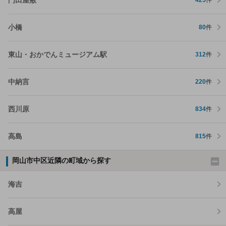
425
件
小橋
80
件
東山・おかでんミュージアム駅
312
件
中納言
220
件
西川原
834
件
高島
815
件
岡山市中区近隣の町域から探す
海吉
高屋