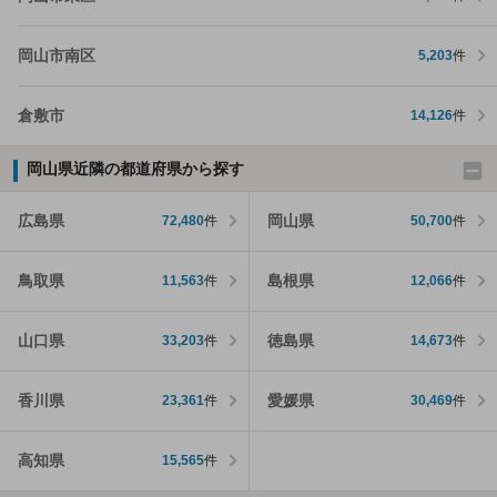
岡山市南区
5,203
件
倉敷市
14,126
件
岡山県近隣の都道府県から探す
広島県
岡山県
72,480
件
50,700
件
鳥取県
島根県
11,563
件
12,066
件
山口県
徳島県
33,203
件
14,673
件
香川県
愛媛県
23,361
件
30,469
件
高知県
15,565
件