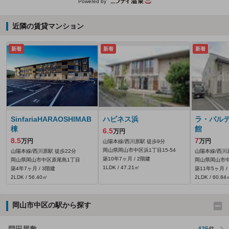
Powered by
近隣の賃貸マンション
新着
新着
新着
SinfariaHARAOSHIMAB
ハピネス浜
ラ・パルテ
棟
館
6.5
万円
8.5
7
万円
万円
山陽本線/西川原駅 徒歩9分
岡山県岡山市中区浜1丁目15-54
山陽本線/西川原駅 徒歩22分
山陽本線/西川
築10年7ヶ月 / 2階建
岡山県岡山市中区原尾島1丁目
岡山県岡山市中
1LDK / 47.21㎡
築4年7ヶ月 / 3階建
築11年5ヶ月 /
2LDK / 56.40㎡
2LDK / 60.84
岡山市中区の駅から探す
門田屋敷