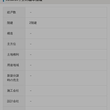
総戸数
－
階建
2階建
構造
－
主方位
－
土地権利
－
用途地域
－
新築分譲
－
時の売主
施工会社
－
設計会社
－