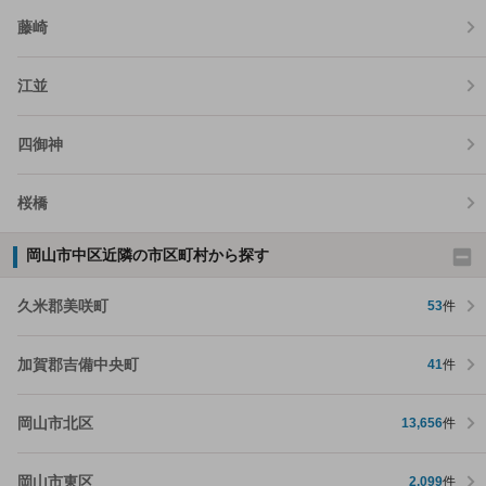
藤崎
江並
四御神
桜橋
岡山市中区近隣の市区町村から探す
久米郡美咲町
53
件
加賀郡吉備中央町
41
件
岡山市北区
13,656
件
岡山市東区
2,099
件