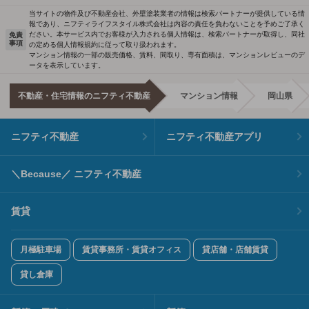
当サイトの物件及び不動産会社、外壁塗装業者の情報は検索パートナーが提供している情
報であり、ニフティライフスタイル株式会社は内容の責任を負わないことを予めご了承く
ださい。本サービス内でお客様が入力される個人情報は、検索パートナーが取得し、同社
免責
事項
の定める個人情報規約に従って取り扱われます。
マンション情報の一部の販売価格、賃料、間取り、専有面積は、マンションレビューのデ
ータを表示しています。
不動産・住宅情報のニフティ不動産
マンション情報
岡山県
ニフティ不動産
ニフティ不動産アプリ
＼Because／ ニフティ不動産
賃貸
月極駐車場
賃貸事務所・賃貸オフィス
貸店舗・店舗賃貸
貸し倉庫