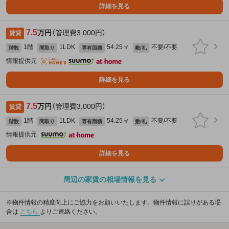
詳細を見る
7.5
万円
（管理費3,000円）
賃貸
1階
1LDK
54.25㎡
不要/不要
階数
間取り
専有面積
敷/礼
情報提供元
詳細を見る
7.5
万円
（管理費3,000円）
賃貸
1階
1LDK
54.25㎡
不要/不要
階数
間取り
専有面積
敷/礼
情報提供元
詳細を見る
周辺の家賃の相場情報を見る
※物件情報の精度向上にご協力をお願いいたします。物件情報に誤りがある場
合は
こちら
よりご連絡ください。