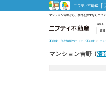
マンション吉野から、物件を探すならニフテ
借りる
賃貸
不動産・住宅情報のニフティ不動産
マン
マンション吉野
（
清