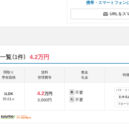
携帯・スマートフォン
URLをス
覧（1件）
4.2万円
間取り
賃料
敷金
特
専有面積
管理費等
礼金
バス・ト
不要
4.2
敷
万円
1LDK
駐車場
35.01㎡
不要
3,000円
礼
フローリ