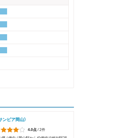
サンピア岡山）
4.0点
/
2件