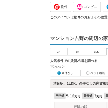
物件
コンビニ
このアイコンは物件のおおよその位置
マンション吉野の周辺の家
1R
1K
1DK
人気条件での賃貸相場を調べる
マンション
条件なし
ペット相談
清音駅、1LDK、条件なしの家賃相
5.12
3
平均値
最安値
万円
万円
近隣の駅