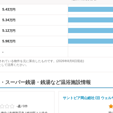
5.43
万円
5.34
万円
5.12
万円
5.98
万円
-
れている物件を元に算出したものです。(2026年8月8日現在)
として活用ください。
・スーパー銭湯・銭湯など温浴施設情報
サントピア岡山総社（旧 ウェル
-点
/
0件