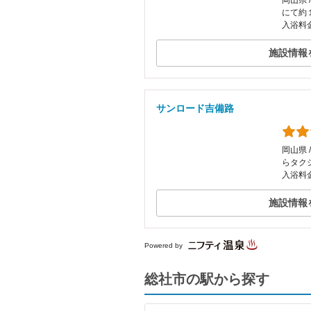
岡山県 
にて約
入浴料
施設情報
サンロード吉備路
岡山県 
らタク
入浴料金
施設情報
Powered by
総社市の駅から探す