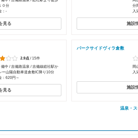
/ 備中 / 吉備路温泉 / 総社駅より徒歩
岡
１０分
分
金：-
入
を見る
施設
パークサイドヴィラ倉敷
2.9点
/
15件
/ 備中 / 吉備路温泉 / 吉備線総社駅か
岡
シー山陽自動車道倉敷IC降り10分
入
：620円～
施設
を見る
温泉・ス