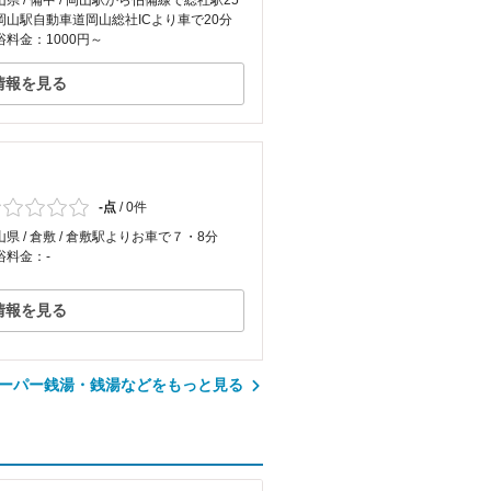
山県 / 備中 / 岡山駅から伯備線で総社駅25
岡山駅自動車道岡山総社ICより車で20分
浴料金：1000円～
情報を見る
-点
/
0件
山県 / 倉敷 / 倉敷駅よりお車で７・8分
浴料金：-
情報を見る
ーパー銭湯・銭湯などをもっと見る