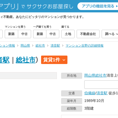
ィ不動産。あなたにピッタリのマンションが見つかります。
マンションを買う
一戸建てを買う
建てる
新築
中古
新築
中古
土地
不動産会社
調べる
ション情報
岡山県
総社市
清音駅
マンション吉野の詳細情報
音駅
｜
総社市
）
賃貸1件
岡山県
総社市
清音上
所在地
伯備線
/
清音駅
徒歩1
交通
1989年10月
築年月
3階建
総階数