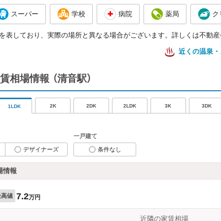
スーパー
学校
病院
薬局
ク
を表しており、実際の場所と異なる場合がございます。詳しくは不動産
近くの温泉・
賃相場情報
（清音駅）
2K
2DK
2LDK
3K
3DK
1LDK
一戸建て
デザイナーズ
条件なし
場情報
7.2
最高値
万円
近隣の家賃相場