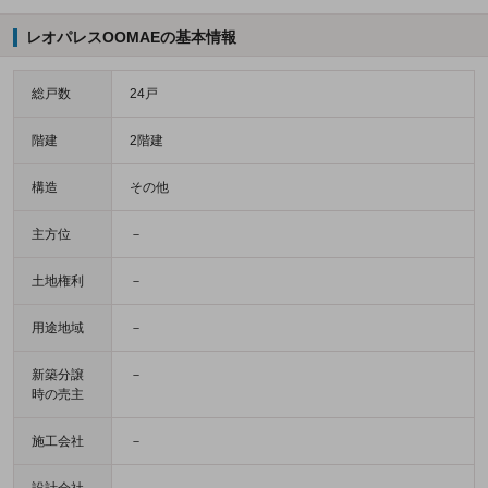
レオパレスOOMAEの基本情報
総戸数
24戸
階建
2階建
構造
その他
主方位
－
土地権利
－
用途地域
－
新築分譲
－
時の売主
施工会社
－
設計会社
－