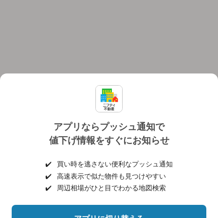
アプリならプッシュ通知で
値下げ情報をすぐにお知らせ
対応機種
個人情報保護ポリシー
利用規約
運営会社
✔️
買い時を逃さない便利なプッシュ通知
ヘルプ・お問い合わせ
採用情報
✔️
高速表示で似た物件も見つけやすい
✔️
周辺相場がひと目でわかる地図検索