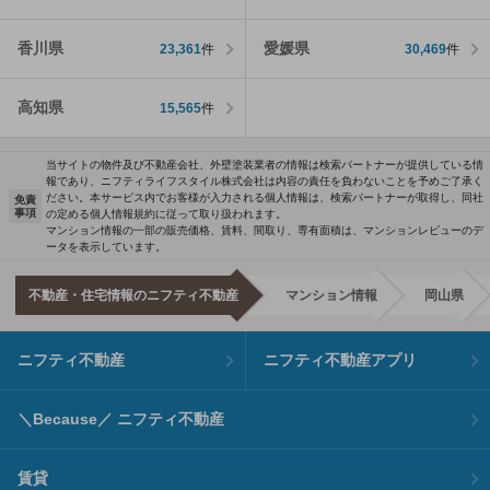
香川県
愛媛県
23,361
件
30,469
件
高知県
15,565
件
当サイトの物件及び不動産会社、外壁塗装業者の情報は検索パートナーが提供している情
報であり、ニフティライフスタイル株式会社は内容の責任を負わないことを予めご了承く
ださい。本サービス内でお客様が入力される個人情報は、検索パートナーが取得し、同社
免責
事項
の定める個人情報規約に従って取り扱われます。
マンション情報の一部の販売価格、賃料、間取り、専有面積は、マンションレビューのデ
ータを表示しています。
不動産・住宅情報のニフティ不動産
マンション情報
岡山県
ニフティ不動産
ニフティ不動産アプリ
＼Because／ ニフティ不動産
賃貸