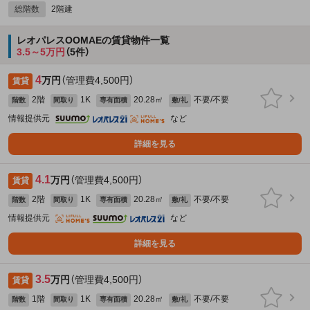
総階数
2階建
レオパレスOOMAEの賃貸物件一覧
3.5～5万円
（5件）
4
万円
（管理費4,500円）
賃貸
2階
1K
20.28㎡
不要/不要
階数
間取り
専有面積
敷/礼
情報提供元
など
詳細を見る
4.1
万円
（管理費4,500円）
賃貸
2階
1K
20.28㎡
不要/不要
階数
間取り
専有面積
敷/礼
情報提供元
など
詳細を見る
3.5
万円
（管理費4,500円）
賃貸
1階
1K
20.28㎡
不要/不要
階数
間取り
専有面積
敷/礼