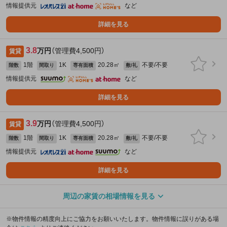
情報提供元
など
詳細を見る
3.8
万円
（管理費4,500円）
賃貸
1階
1K
20.28㎡
不要/不要
階数
間取り
専有面積
敷/礼
情報提供元
など
詳細を見る
3.9
万円
（管理費4,500円）
賃貸
1階
1K
20.28㎡
不要/不要
階数
間取り
専有面積
敷/礼
情報提供元
など
詳細を見る
周辺の家賃の相場情報を見る
※物件情報の精度向上にご協力をお願いいたします。物件情報に誤りがある場