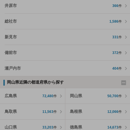
井原市
366
件
総社市
1,586
件
新見市
331
件
備前市
372
件
瀬戸内市
404
件
岡山県近隣の都道府県から探す
広島県
岡山県
72,480
件
50,700
件
鳥取県
島根県
11,563
件
12,066
件
山口県
徳島県
33,203
件
14,673
件