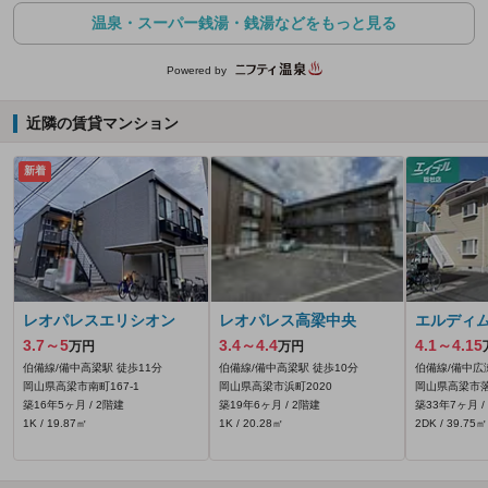
温泉・スーパー銭湯・銭湯などをもっと見る
Powered by
近隣の賃貸マンション
新着
レオパレスエリシオン
レオパレス高梁中央
エルディ
3.7～5
3.4～4.4
4.1～4.15
万円
万円
伯備線/備中高梁駅 徒歩11分
伯備線/備中高梁駅 徒歩10分
伯備線/備中広
岡山県高梁市南町167‐1
岡山県高梁市浜町2020
岡山県高梁市落
築16年5ヶ月 / 2階建
築19年6ヶ月 / 2階建
築33年7ヶ月 /
1K / 19.87㎡
1K / 20.28㎡
2DK / 39.75㎡