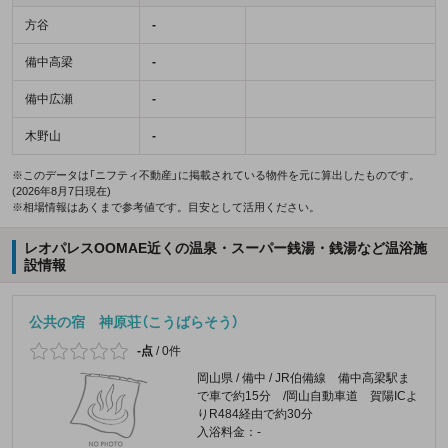
方谷
-
備中高梁
-
備中広瀬
-
木野山
-
※このデータは「ニフティ不動産」に掲載されている物件を元に算出したものです。
(2026年8月7日現在)
※相場情報はあくまで参考値です。目安として活用ください。
レオパレスOOMAE近くの温泉・スーパー銭湯・銭湯など温浴施
設情報
公共の宿 神原荘（こうばらそう）
-点
/
0件
岡山県 / 備中 / JR伯備線 備中高梁駅ま
で車で約15分 /岡山自動車道 賀陽ICよ
りR484経由で約30分
入浴料金：-