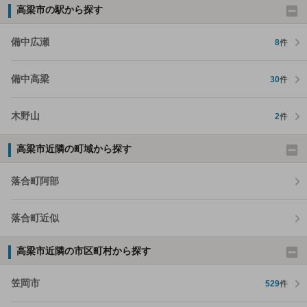
高梁市の駅から探す
備中広瀬
8
件
備中高梁
30
件
木野山
2
件
高梁市近隣の町域から探す
落合町阿部
落合町近似
高梁市近隣の市区町村から探す
笠岡市
529
件