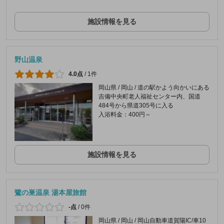
施設情報を見る
野山温泉
4.0点
/
1件
岡山県 / 岡山 / 道の駅かよう向かいにある
吉備中央町老人福祉センター内、国道
484号から県道305号に入る
入浴料金：400円～
施設情報を見る
鷺の巣温泉 湯本屋旅館
-点
/
0件
岡山県 / 岡山 / 岡山自動車道賀陽IC/車10