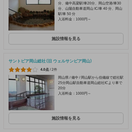
分、備中高梁駅/車20分、岡山空港/車30
分、山陽自動車道岡山 IC/車 40 分、岡山
駅/車 50 分
入浴料金：1000円～
施設情報を見る
サントピア岡山総社（旧 ウェルサンピア岡山）
4.0点
/
2件
岡山県 / 備中 / 岡山駅から伯備線で総社駅
25分岡山駅自動車道岡山総社ICより車で
20分
入浴料金：1000円～
施設情報を見る