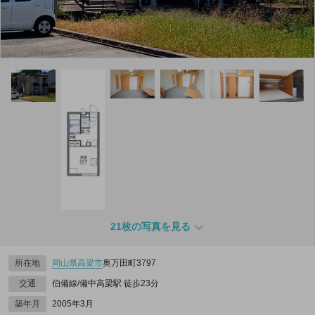
21枚の写真を見る
所在地
岡山県
高梁市
奥万田町3797
交通
伯備線/備中高梁駅 徒歩23分
築年月
2005年3月