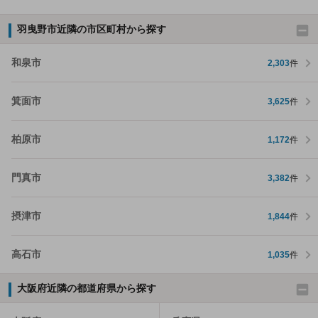
羽曳野市近隣の市区町村から探す
和泉市
2,303
件
箕面市
3,625
件
柏原市
1,172
件
門真市
3,382
件
摂津市
1,844
件
高石市
1,035
件
大阪府近隣の都道府県から探す