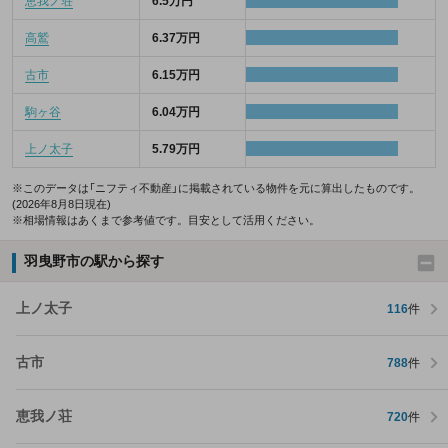
恵我ノ荘
6.5万円
高鷲
6.37万円
古市
6.15万円
駒ヶ谷
6.04万円
上ノ太子
5.79万円
※このデータは「ニフティ不動産」に掲載されている物件を元に算出したものです。
(2026年8月8日現在)
※相場情報はあくまで参考値です。目安として活用ください。
羽曳野市の駅から探す
上ノ太子
116
件
古市
788
件
恵我ノ荘
720
件