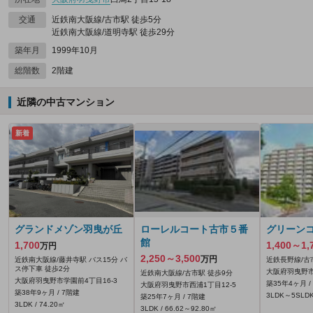
交通
近鉄南大阪線/古市駅 徒歩5分
近鉄南大阪線/道明寺駅 徒歩29分
築年月
1999年10月
総階数
2階建
近隣の中古マンション
新着
グランドメゾン羽曳が丘
ローレルコート古市５番
グリーン
館
1,700
1,400～1,
万円
2,250～3,500
万円
近鉄南大阪線/藤井寺駅 バス15分 バ
近鉄長野線/古
ス停下車 徒歩2分
大阪府羽曳野市は
近鉄南大阪線/古市駅 徒歩9分
大阪府羽曳野市学園前4丁目16-3
築35年4ヶ月 /
大阪府羽曳野市西浦1丁目12-5
築38年9ヶ月 / 7階建
3LDK～5SLDK 
築25年7ヶ月 / 7階建
3LDK / 74.20㎡
3LDK / 66.62～92.80㎡