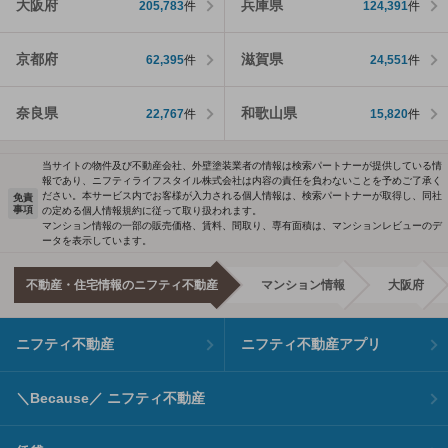
大阪府
兵庫県
205,783
件
124,391
件
京都府
滋賀県
62,395
件
24,551
件
奈良県
和歌山県
22,767
件
15,820
件
当サイトの物件及び不動産会社、外壁塗装業者の情報は検索パートナーが提供している情
報であり、ニフティライフスタイル株式会社は内容の責任を負わないことを予めご了承く
ださい。本サービス内でお客様が入力される個人情報は、検索パートナーが取得し、同社
免責
事項
の定める個人情報規約に従って取り扱われます。
マンション情報の一部の販売価格、賃料、間取り、専有面積は、マンションレビューのデ
ータを表示しています。
不動産・住宅情報のニフティ不動産
マンション情報
大阪府
ニフティ不動産
ニフティ不動産アプリ
＼Because／ ニフティ不動産