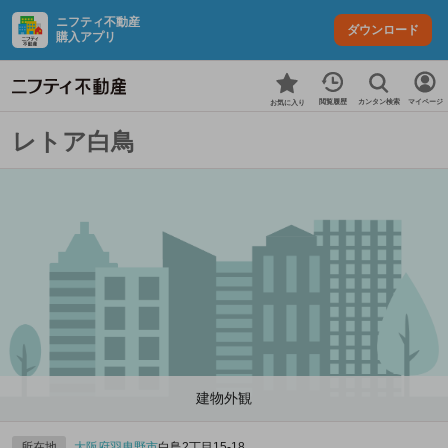
ニフティ不動産
ダウンロード
購入アプリ
カンタン検索
閲覧履歴
マイページ
お気に入り
レトア白鳥
建物外観
所在地
大阪府
羽曳野市
白鳥2丁目15-18