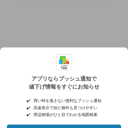
アプリならプッシュ通知で
値下げ情報をすぐにお知らせ
対応機種
個人情報保護ポリシー
利用規約
運営会社
✔️
買い時を逃さない便利なプッシュ通知
ヘルプ・お問い合わせ
採用情報
✔️
高速表示で似た物件も見つけやすい
✔️
周辺相場がひと目でわかる地図検索