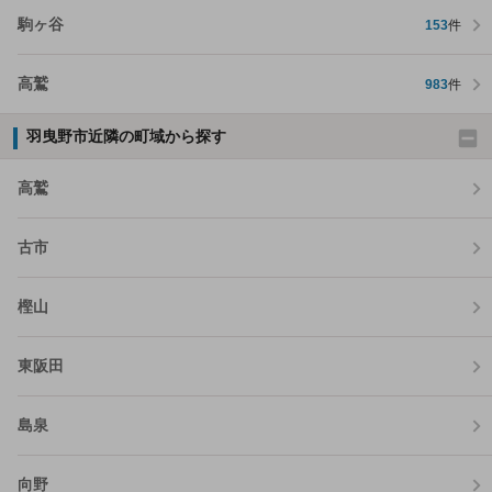
駒ヶ谷
153
件
高鷲
983
件
羽曳野市近隣の町域から探す
高鷲
古市
樫山
東阪田
島泉
向野