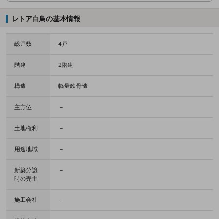
レトア白鳥の基本情報
総戸数
4戸
階建
2階建
構造
軽量鉄骨造
主方位
－
土地権利
－
用途地域
－
新築分譲
－
時の売主
施工会社
－