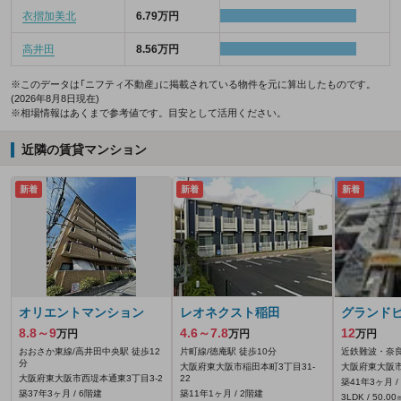
衣摺加美北
6.79万円
高井田
8.56万円
※このデータは「ニフティ不動産」に掲載されている物件を元に算出したものです。
(2026年8月8日現在)
※相場情報はあくまで参考値です。目安として活用ください。
近隣の賃貸マンション
新着
新着
新着
オリエントマンション
レオネクスト稲田
グランド
8.8～9
4.6～7.8
12
万円
万円
万円
おおさか東線/高井田中央駅 徒歩12
片町線/徳庵駅 徒歩10分
近鉄難波・奈良
分
大阪府東大阪市稲田本町3丁目31-
大阪府東大阪
大阪府東大阪市西堤本通東3丁目3-2
22
築41年3ヶ月 /
築37年3ヶ月 / 6階建
築11年1ヶ月 / 2階建
3LDK / 50.00