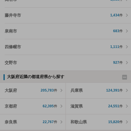
藤井寺市
1,434
件
泉南市
683
件
四條畷市
1,111
件
交野市
927
件
大阪府近隣の都道府県から探す
大阪府
兵庫県
205,783
件
124,391
件
京都府
滋賀県
62,395
件
24,551
件
奈良県
和歌山県
22,767
件
15,820
件