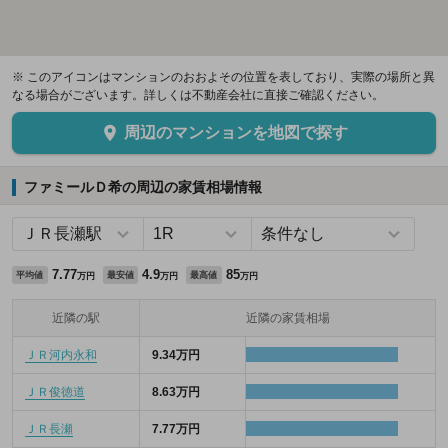
※ このアイコンはマンションのおおよその位置を表しており、実際の場所と異
なる場合がございます。詳しくは不動産会社に直接ご確認ください。
周辺のマンションを地図で探す
ファミールＤ希の周辺の家賃相場情報
7.77
4.9
85
平均値
最安値
最高値
万円
万円
万円
近隣の駅
近隣の家賃相場
ＪＲ河内永和
9.34万円
ＪＲ俊徳道
8.63万円
ＪＲ長瀬
7.77万円