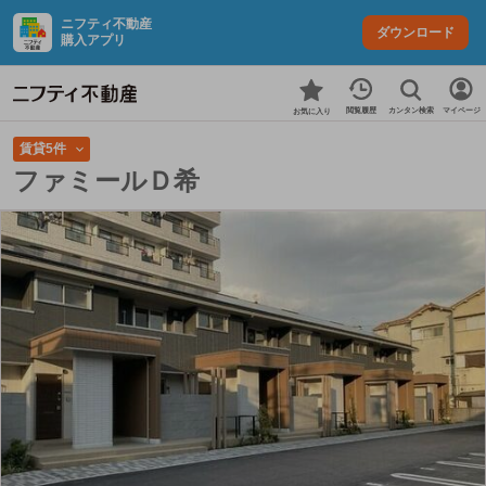
ニフティ不動産
ダウンロード
購入アプリ
カンタン検索
閲覧履歴
マイページ
お気に入り
賃貸5件
ファミールＤ希