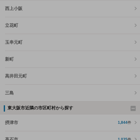
西上小阪
立花町
玉串元町
新町
高井田元町
三島
東大阪市近隣の市区町村から探す
摂津市
1,844
件
高石市
1,035
件