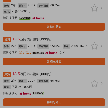
2階
2LDK
66.75㎡
階数
間取り
専有面積
不要/50,000円
敷/礼
情報提供元
詳細を見る
13.5
万円
（管理費8,000円）
賃貸
2階
2LDK
55.02㎡
不要/1.0ヶ月
階数
間取り
専有面積
敷/礼
情報提供元
など
詳細を見る
13.5
万円
（管理費6,000円）
賃貸
2階
2LDK
66.75㎡
階数
間取り
専有面積
不要/250,000円
敷/礼
情報提供元
詳細を見る