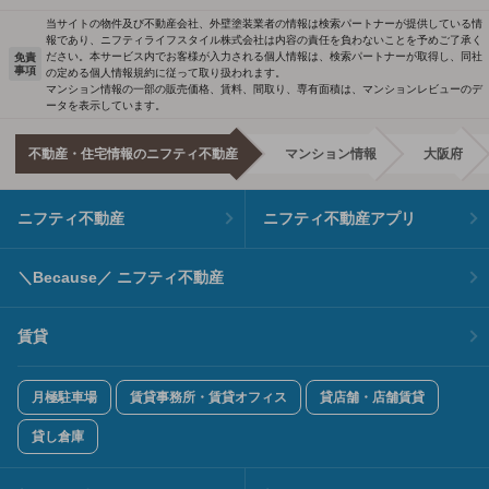
当サイトの物件及び不動産会社、外壁塗装業者の情報は検索パートナーが提供している情
報であり、ニフティライフスタイル株式会社は内容の責任を負わないことを予めご了承く
ださい。本サービス内でお客様が入力される個人情報は、検索パートナーが取得し、同社
免責
事項
の定める個人情報規約に従って取り扱われます。
マンション情報の一部の販売価格、賃料、間取り、専有面積は、マンションレビューのデ
ータを表示しています。
不動産・住宅情報のニフティ不動産
マンション情報
大阪府
ニフティ不動産
ニフティ不動産アプリ
＼Because／ ニフティ不動産
賃貸
月極駐車場
賃貸事務所・賃貸オフィス
貸店舗・店舗賃貸
貸し倉庫