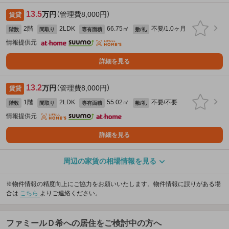
13.5
万円
（管理費8,000円）
賃貸
2階
2LDK
66.75㎡
不要/1.0ヶ月
階数
間取り
専有面積
敷/礼
情報提供元
詳細を見る
13.2
万円
（管理費8,000円）
賃貸
1階
2LDK
55.02㎡
不要/不要
階数
間取り
専有面積
敷/礼
情報提供元
詳細を見る
周辺の家賃の相場情報を見る
※物件情報の精度向上にご協力をお願いいたします。物件情報に誤りがある場
合は
こちら
よりご連絡ください。
ファミールＤ希への居住をご検討中の方へ