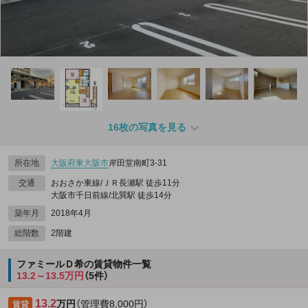
16枚の写真を見る
所在地
大阪府
東大阪市
岸田堂南町3-31
交通
おおさか東線/ＪＲ長瀬駅 徒歩11分
大阪市千日前線/北巽駅 徒歩14分
築年月
2018年4月
総階数
2階建
ファミールＤ希の賃貸物件一覧
13.2～13.5万円
（5件）
13.2
万円
（管理費8,000円）
賃貸