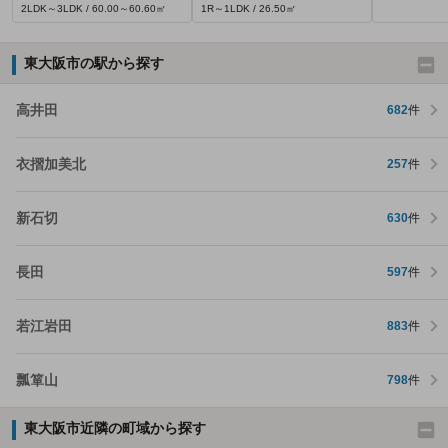
2LDK～3LDK / 60.00～60.60㎡
1R～1LDK / 26.50㎡
東大阪市の駅から探す
高井田
682
件
衣摺加美北
257
件
新石切
630
件
長田
597
件
若江岩田
883
件
瓢箪山
798
件
東大阪市近隣の町域から探す