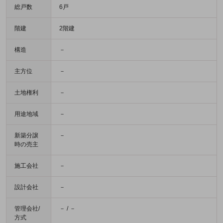
総戸数
6戸
階建
2階建
構造
－
主方位
－
土地権利
－
用途地域
－
新築分譲
－
時の売主
施工会社
－
設計会社
－
管理会社/
－ / －
方式