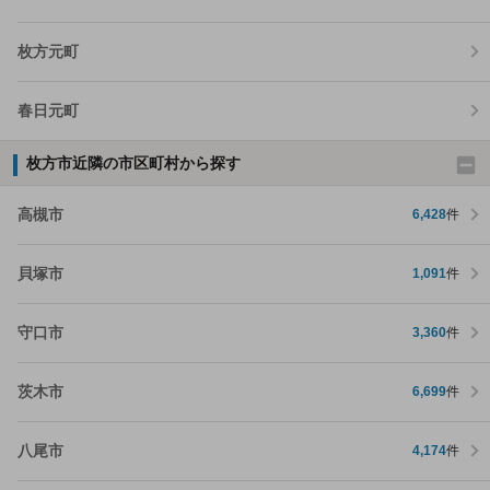
枚方元町
春日元町
枚方市近隣の市区町村から探す
高槻市
6,428
件
貝塚市
1,091
件
守口市
3,360
件
茨木市
6,699
件
八尾市
4,174
件