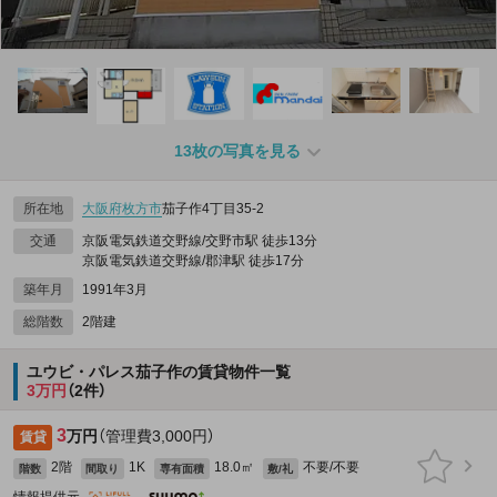
13枚の写真を見る
所在地
大阪府
枚方市
茄子作4丁目35-2
交通
京阪電気鉄道交野線/交野市駅 徒歩13分
京阪電気鉄道交野線/郡津駅 徒歩17分
築年月
1991年3月
総階数
2階建
ユウビ・パレス茄子作の賃貸物件一覧
3万円
（2件）
3
万円
（管理費3,000円）
賃貸
2階
1K
18.0㎡
不要/不要
階数
間取り
専有面積
敷/礼