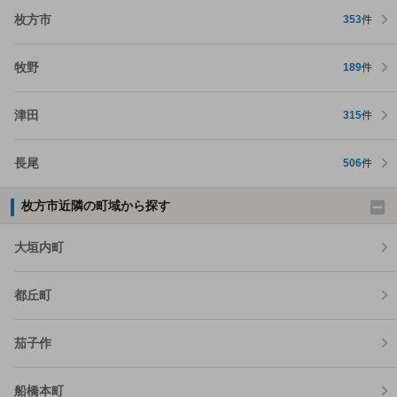
枚方市
353
件
牧野
189
件
津田
315
件
長尾
506
件
枚方市近隣の町域から探す
大垣内町
都丘町
茄子作
船橋本町