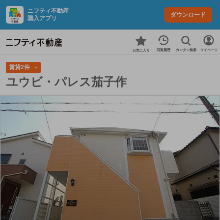
ニフティ不動産
ダウンロード
購入アプリ
カンタン検索
閲覧履歴
マイページ
お気に入り
賃貸2件
ユウビ・パレス茄子作