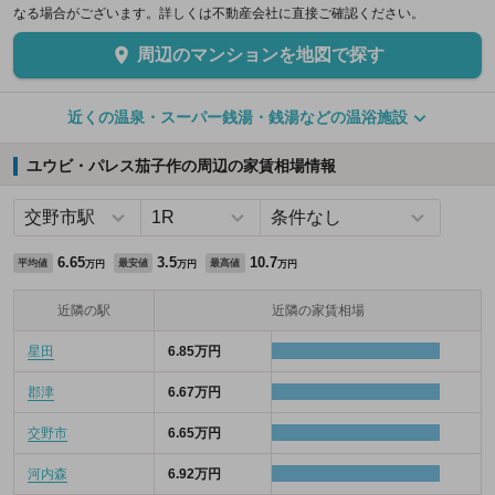
なる場合がございます。詳しくは不動産会社に直接ご確認ください。
周辺のマンションを地図で探す
近くの温泉・スーパー銭湯・銭湯などの温浴施設
ユウビ・パレス茄子作の周辺の家賃相場情報
6.65
3.5
10.7
平均値
最安値
最高値
万円
万円
万円
近隣の駅
近隣の家賃相場
星田
6.85万円
郡津
6.67万円
交野市
6.65万円
河内森
6.92万円