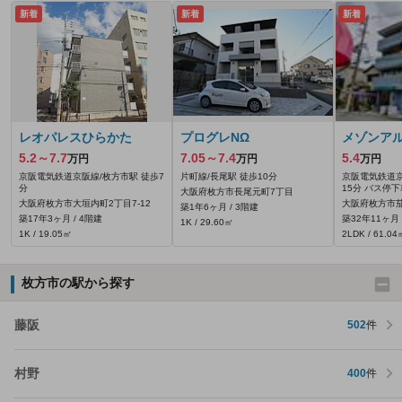
新着
新着
新着
レオパレスひらかた
プログレNΩ
メゾンア
5.2～7.7
7.05～7.4
5.4
万円
万円
万円
京阪電気鉄道京阪線/枚方市駅 徒歩7
片町線/長尾駅 徒歩10分
京阪電気鉄道京
分
15分 バス停下
大阪府枚方市長尾元町7丁目
大阪府枚方市大垣内町2丁目7-12
大阪府枚方市茄
築1年6ヶ月 / 3階建
築17年3ヶ月 / 4階建
築32年11ヶ月 
1K / 29.60㎡
1K / 19.05㎡
2LDK / 61.04
枚方市の駅から探す
藤阪
502
件
村野
400
件