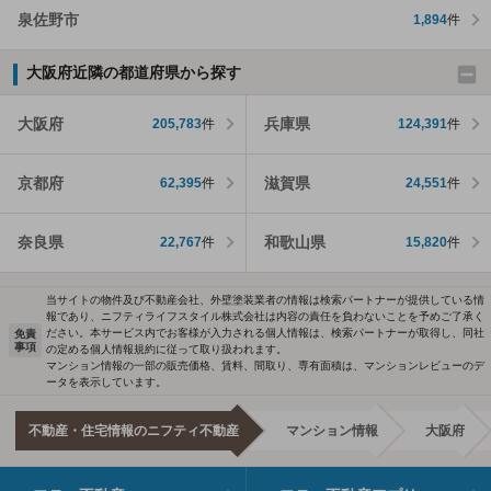
泉佐野市
1,894
件
大阪府近隣の都道府県から探す
大阪府
兵庫県
205,783
件
124,391
件
京都府
滋賀県
62,395
件
24,551
件
奈良県
和歌山県
22,767
件
15,820
件
当サイトの物件及び不動産会社、外壁塗装業者の情報は検索パートナーが提供している情
報であり、ニフティライフスタイル株式会社は内容の責任を負わないことを予めご了承く
ださい。本サービス内でお客様が入力される個人情報は、検索パートナーが取得し、同社
免責
事項
の定める個人情報規約に従って取り扱われます。
マンション情報の一部の販売価格、賃料、間取り、専有面積は、マンションレビューのデ
ータを表示しています。
不動産・住宅情報のニフティ不動産
マンション情報
大阪府