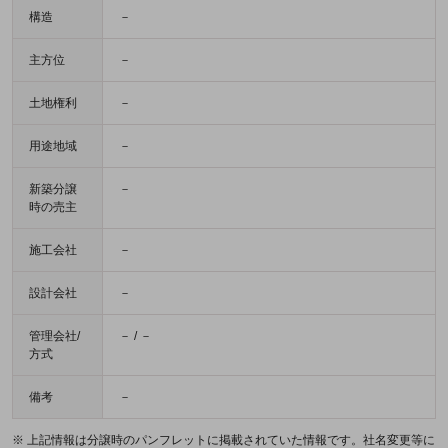
構造
－
主方位
－
土地権利
－
用途地域
－
新築分譲
－
時の売主
施工会社
－
設計会社
－
管理会社/
－ / －
方式
備考
－
※ 上記情報は分譲時のパンフレットに掲載されていた情報です。社名変更等に