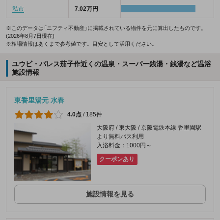
私市
7.02万円
※このデータは「ニフティ不動産」に掲載されている物件を元に算出したものです。
(2026年8月7日現在)
※相場情報はあくまで参考値です。目安として活用ください。
ユウビ・パレス茄子作近くの温泉・スーパー銭湯・銭湯など温浴
施設情報
東香里湯元 水春
4.0点
/
185件
大阪府 / 東大阪 / 京阪電鉄本線 香里園駅
より無料バス利用
入浴料金：1000円～
クーポンあり
施設情報を見る