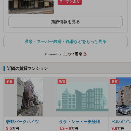
クーポンあり
施設情報を見る
温泉・スーパー銭湯・銭湯などをもっと見る
Powered by
近隣の賃貸マンション
新着
新着
新着
牧野パークハイツ
ララ・シャトー美登利
ベルメゾ
3.5
4.9～6
9.6
万円
万円
万円