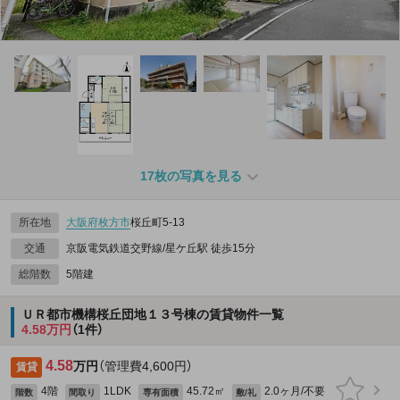
17枚の写真を見る
所在地
大阪府
枚方市
桜丘町5-13
交通
京阪電気鉄道交野線/星ケ丘駅 徒歩15分
総階数
5階建
ＵＲ都市機構桜丘団地１３号棟の賃貸物件一覧
4.58万円
（1件）
4.58
万円
（管理費4,600円）
賃貸
4階
1LDK
45.72㎡
2.0ヶ月/不要
階数
間取り
専有面積
敷/礼