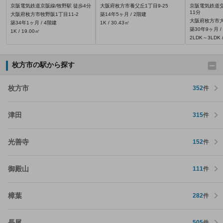
京阪電気鉄道京阪線/牧野駅 徒歩4分
大阪府枚方市養父丘1丁目9-25
京阪電気鉄道交
11分
大阪府枚方市牧野阪1丁目11-2
築14年5ヶ月 / 2階建
大阪府枚方市大
築34年1ヶ月 / 4階建
1K / 30.43㎡
築30年9ヶ月 /
1K / 19.00㎡
2LDK～3LDK /
枚方市の駅から探す
枚方市
352
件
津田
315
件
光善寺
152
件
御殿山
111
件
樟葉
282
件
長尾
505
件