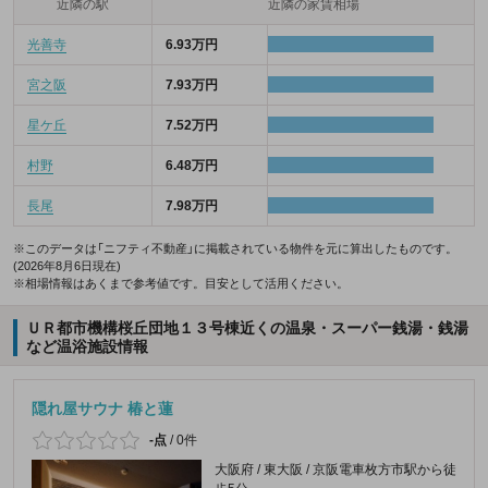
近隣の駅
近隣の家賃相場
光善寺
6.93万円
宮之阪
7.93万円
星ケ丘
7.52万円
村野
6.48万円
長尾
7.98万円
※このデータは「ニフティ不動産」に掲載されている物件を元に算出したものです。
(2026年8月6日現在)
※相場情報はあくまで参考値です。目安として活用ください。
ＵＲ都市機構桜丘団地１３号棟近くの温泉・スーパー銭湯・銭湯
など温浴施設情報
隠れ屋サウナ 椿と蓮
-点
/
0件
大阪府 / 東大阪 / 京阪電車枚方市駅から徒