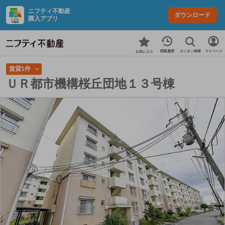
ニフティ不動産
ダウンロード
購入アプリ
カンタン検索
閲覧履歴
マイページ
お気に入り
賃貸1件
ＵＲ都市機構桜丘団地１３号棟