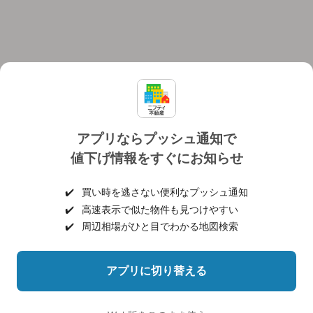
アプリならプッシュ通知で
値下げ情報をすぐにお知らせ
対応機種
個人情報保護ポリシー
利用規約
運営会社
✔️
買い時を逃さない便利なプッシュ通知
ヘルプ・お問い合わせ
採用情報
✔️
高速表示で似た物件も見つけやすい
✔️
周辺相場がひと目でわかる地図検索
アプリに切り替える
©NIFTY Lifestyle Co., Ltd.