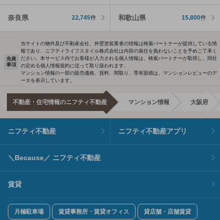
奈良県
和歌山県
22,745
件
15,800
件
当サイトの物件及び不動産会社、外壁塗装業者の情報は検索パートナーが提供している情
報であり、ニフティライフスタイル株式会社は内容の責任を負わないことを予めご了承く
ださい。本サービス内でお客様が入力される個人情報は、検索パートナーが取得し、同社
免責
事項
の定める個人情報規約に従って取り扱われます。
マンション情報の一部の販売価格、賃料、間取り、専有面積は、マンションレビューのデ
ータを表示しています。
不動産・住宅情報のニフティ不動産
マンション情報
大阪府
ニフティ不動産
ニフティ不動産アプリ
＼Because／ ニフティ不動産
賃貸
月極駐車場
賃貸事務所・賃貸オフィス
貸店舗・店舗賃貸