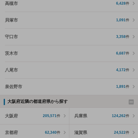
高槻市
6,428
件
貝塚市
1,091
件
守口市
3,358
件
茨木市
6,687
件
八尾市
4,172
件
泉佐野市
1,891
件
大阪府近隣の都道府県から探す
大阪府
兵庫県
205,571
件
124,262
件
京都府
滋賀県
62,340
件
24,522
件