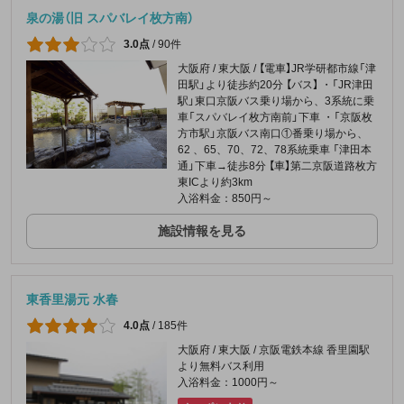
泉の湯（旧 スパバレイ枚方南）
3.0点
/
90件
大阪府 / 東大阪 / 【電車】JR学研都市線「津
田駅」より徒歩約20分 【バス】 ・「JR津田
駅」東口京阪バス乗り場から、3系統に乗
車「スパバレイ枚方南前」下車 ・「京阪枚
方市駅」京阪バス南口①番乗り場から、
62 、65、70、72、78系統乗車 「津田本
通」下車→徒歩8分 【車】第二京阪道路枚方
東ICより約3km
入浴料金：850円～
施設情報を見る
東香里湯元 水春
4.0点
/
185件
大阪府 / 東大阪 / 京阪電鉄本線 香里園駅
より無料バス利用
入浴料金：1000円～