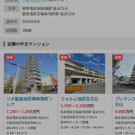
交通
能勢電鉄/絹延橋駅 徒歩21分
阪急電鉄宝塚線/池田駅 徒歩12分
築年月
2025年8月
総階数
3階建
近隣の中古マンション
新着
新着
新着
ジオ阪急池田満寿美町ソ
フォルム池田五月丘
プレサン
シア
月山
1,700～2,198
万円
7,180～7,380
4,080
万円
万円
阪急電鉄宝塚線/池田駅 徒歩19分
大阪府池田市渋谷1丁目4-6
阪急電鉄宝塚線/池田駅 徒歩2分
阪急電鉄宝塚線
築38年1ヶ月 / 3階建
大阪府池田市満寿美町2-9
大阪府池田市新
2LDK～4LDK / 75.58～94.84㎡
築14年3ヶ月 / 11階建
築6年3ヶ月 / 
3LDK / 84.27㎡
3LDK / 65.01