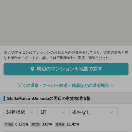
※ このアイコンはマンションのおおよその位置を表しており、実際の場所と異
なる場合がございます。詳しくは不動産会社に直接ご確認ください。
周辺のマンションを地図で探す
近くの温泉・スーパー銭湯・銭湯などの温浴施設
StellaMaisonUeikedaの周辺の家賃相場情報
8.17
3.6
11.4
平均値
最安値
最高値
万円
万円
万円