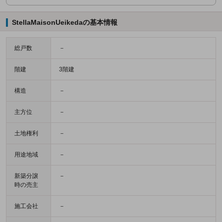
StellaMaisonUeikedaの基本情報
総戸数
－
階建
3階建
構造
－
主方位
－
土地権利
－
用途地域
－
新築分譲
－
時の売主
施工会社
－