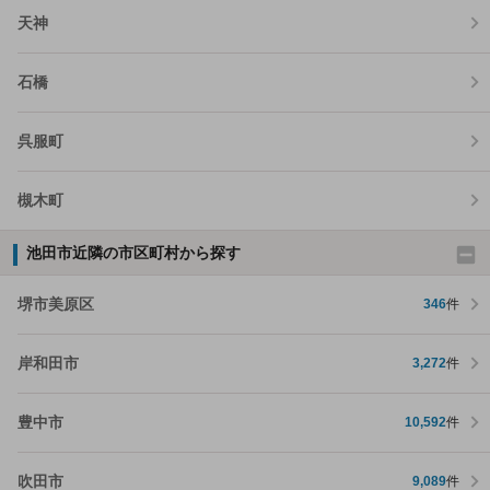
天神
石橋
呉服町
槻木町
池田市近隣の市区町村から探す
堺市美原区
346
件
岸和田市
3,272
件
豊中市
10,592
件
吹田市
9,089
件