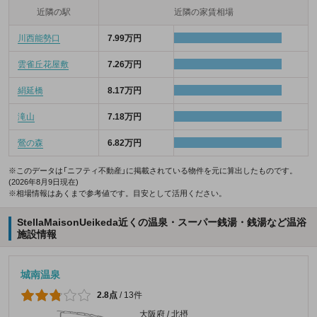
近隣の駅
近隣の家賃相場
川西能勢口
7.99万円
雲雀丘花屋敷
7.26万円
絹延橋
8.17万円
滝山
7.18万円
鶯の森
6.82万円
※このデータは「ニフティ不動産」に掲載されている物件を元に算出したものです。
(2026年8月9日現在)
※相場情報はあくまで参考値です。目安として活用ください。
StellaMaisonUeikeda近くの温泉・スーパー銭湯・銭湯など温浴
施設情報
城南温泉
2.8点
/
13件
大阪府 / 北摂