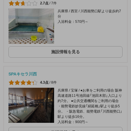
2.7点
/
7件
兵庫県 / 西宮 / 川西能勢口駅より徒歩約7
分
入浴料金：570円～
施設情報を見る
SPAキセラ川西
4.3点
/
8件
兵庫県 / 宝塚 / ●お車をご利用の場合 阪神
高速道路11号池田線「池田木部」入口より
約7分。 ●公共交通機関をご利用の場合
・能勢電鉄妙見線「絹延橋」駅より徒歩5
分。 ・阪急電鉄、能勢電鉄「川西能勢口」
駅より徒歩16分。
入浴料金：900円～