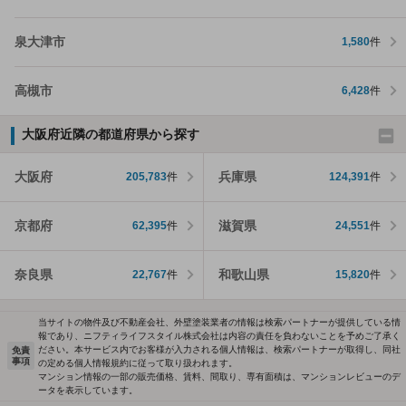
泉大津市
1,580
件
高槻市
6,428
件
大阪府近隣の都道府県から探す
大阪府
兵庫県
205,783
件
124,391
件
京都府
滋賀県
62,395
件
24,551
件
奈良県
和歌山県
22,767
件
15,820
件
当サイトの物件及び不動産会社、外壁塗装業者の情報は検索パートナーが提供している情
報であり、ニフティライフスタイル株式会社は内容の責任を負わないことを予めご了承く
ださい。本サービス内でお客様が入力される個人情報は、検索パートナーが取得し、同社
免責
事項
の定める個人情報規約に従って取り扱われます。
マンション情報の一部の販売価格、賃料、間取り、専有面積は、マンションレビューのデ
ータを表示しています。