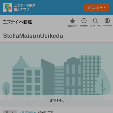
ニフティ不動産
ダウンロード
購入アプリ
カンタン検索
閲覧履歴
マイページ
お気に入り
StellaMaisonUeikeda
建物外観
所在地
大阪府
池田市
上池田1丁目