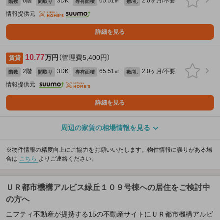
6階
3DK
65.51㎡
2.0ヶ月/不要
階数
間取り
専有面積
敷/礼
情報提供元
詳細を見る
10.77
万円
（管理費5,400円）
賃貸
2階
3DK
65.51㎡
2.0ヶ月/不要
階数
間取り
専有面積
敷/礼
情報提供元
詳細を見る
周辺の家賃の相場情報を見る
※物件情報の精度向上にご協力をお願いいたします。物件情報に誤りがある場
合は
こちら
よりご連絡ください。
ＵＲ都市機構アルビス緑丘１０９号棟への居住をご検討中
の方へ
ニフティ不動産が提携する15の不動産サイトにＵＲ都市機構アルビ