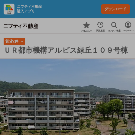
ニフティ不動産
ダウンロード
購入アプリ
カンタン検索
閲覧履歴
マイページ
お気に入り
賃貸2件
ＵＲ都市機構アルビス緑丘１０９号棟