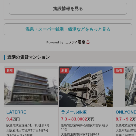
施設情報を見る
温泉・スーパー銭湯・銭湯などをもっと見る
Powered by
近隣の賃貸マンション
新着
新着
新着
LATERRE
ラメール鉢塚
ONLYO
9.4
7.3～83.0002
8.7～9.2
万円
万円
万
阪急電鉄宝塚線/池田駅 徒歩7分
阪急電鉄宝塚線/石橋阪大前駅 徒歩
阪急電鉄宝塚線
15分
大阪府池田市城南2丁目2番7号
大阪府池田市
大阪府池田市鉢塚3丁目8-17
築4年6ヶ月 / 5階建
新築 / 10階建