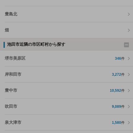
豊島北
畑
池田市近隣の市区町村から探す
堺市美原区
346
件
岸和田市
3,272
件
豊中市
10,592
件
吹田市
9,089
件
泉大津市
1,580
件