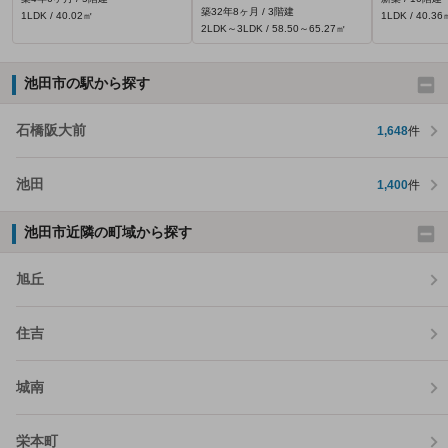
築32年8ヶ月 / 3階建
1LDK / 40.02㎡
1LDK / 40.36
2LDK～3LDK / 58.50～65.27㎡
池田市の駅から探す
石橋阪大前
1,648
件
池田
1,400
件
池田市近隣の町域から探す
旭丘
住吉
城南
栄本町