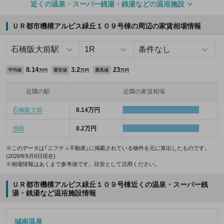
近くの温泉・スーパー銭湯・銭湯などの温浴施設
ＵＲ都市機構アルビス緑丘１０９号棟の周辺の家賃相場情報
8.14
3.2
23
平均値
最安値
最高値
万円
万円
万円
近隣の駅
近隣の家賃相場
石橋阪大前
8.14万円
池田
8.2万円
※このデータは「ニフティ不動産」に掲載されている物件を元に算出したものです。
(2026年8月8日現在)
※相場情報はあくまで参考値です。目安として活用ください。
ＵＲ都市機構アルビス緑丘１０９号棟近くの温泉・スーパー銭
湯・銭湯など温浴施設情報
城南温泉