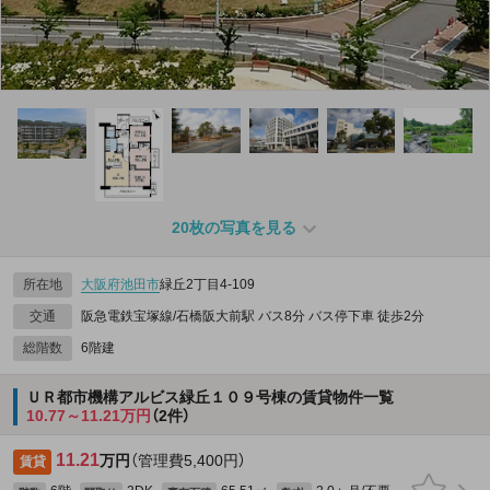
20枚の写真を見る
所在地
大阪府
池田市
緑丘2丁目4-109
交通
阪急電鉄宝塚線/石橋阪大前駅 バス8分 バス停下車 徒歩2分
総階数
6階建
ＵＲ都市機構アルビス緑丘１０９号棟の賃貸物件一覧
10.77～11.21万円
（2件）
11.21
万円
（管理費5,400円）
賃貸