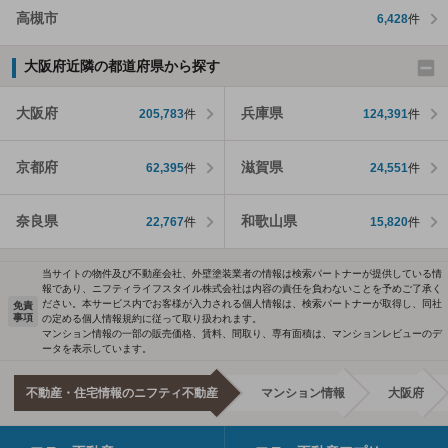
高槻市
6,428
件
大阪府近隣の都道府県から探す
大阪府
兵庫県
205,783
件
124,391
件
京都府
滋賀県
62,395
件
24,551
件
奈良県
和歌山県
22,767
件
15,820
件
当サイトの物件及び不動産会社、外壁塗装業者の情報は検索パートナーが提供している情
報であり、ニフティライフスタイル株式会社は内容の責任を負わないことを予めご了承く
ださい。本サービス内でお客様が入力される個人情報は、検索パートナーが取得し、同社
免責
事項
の定める個人情報規約に従って取り扱われます。
マンション情報の一部の販売価格、賃料、間取り、専有面積は、マンションレビューのデ
ータを表示しています。
不動産・住宅情報のニフティ不動産
マンション情報
大阪府