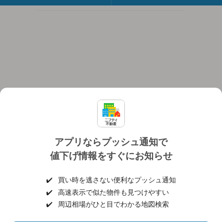
アプリならプッシュ通知で
値下げ情報をすぐにお知らせ
対応機種
個人情報保護ポリシー
利用規約
運営会社
✔️
買い時を逃さない便利なプッシュ通知
ヘルプ・お問い合わせ
採用情報
✔️
高速表示で似た物件も見つけやすい
✔️
周辺相場がひと目でわかる地図検索