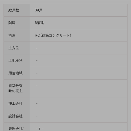
総戸数
39戸
階建
6階建
構造
RC（鉄筋コンクリート）
主方位
－
土地権利
－
用途地域
－
新築分譲
－
時の売主
施工会社
－
設計会社
－
管理会社/
－ / －