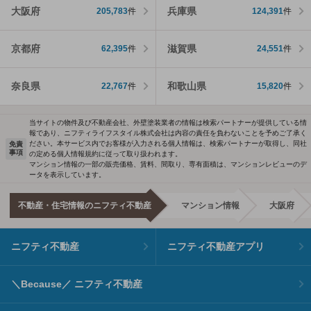
大阪府
兵庫県
205,783
件
124,391
件
京都府
滋賀県
62,395
件
24,551
件
奈良県
和歌山県
22,767
件
15,820
件
当サイトの物件及び不動産会社、外壁塗装業者の情報は検索パートナーが提供している情
報であり、ニフティライフスタイル株式会社は内容の責任を負わないことを予めご了承く
ださい。本サービス内でお客様が入力される個人情報は、検索パートナーが取得し、同社
免責
事項
の定める個人情報規約に従って取り扱われます。
マンション情報の一部の販売価格、賃料、間取り、専有面積は、マンションレビューのデ
ータを表示しています。
不動産・住宅情報のニフティ不動産
マンション情報
大阪府
ニフティ不動産
ニフティ不動産アプリ
＼Because／ ニフティ不動産