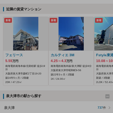
近隣の賃貸マンション
新着
新着
新着
フェリース
カルティエ 3M
Fstyle東
5.55
4.25～4.3
10.08～10
万円
万円
南海電鉄南海本線/北助松駅 徒歩19
南海電鉄南海本線/泉大津駅 徒歩9分
南海電鉄南海本
分
分
大阪府泉大津市昭和町9-56
大阪府泉大津市森町2丁目19-20
大阪府泉大津
築22年3ヶ月 / 2階建
築24年5ヶ月 / 2階建
新築 / 3階建
1K / 24.00㎡
2DK / 47.23㎡
2LDK / 52.43
泉大津市の駅から探す
泉大津
737
件