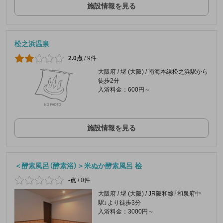
施設情報を見る
松之浜温泉
2.0点
/
9件
大阪府 / 堺 (大阪) / 南海本線松之浜駅から
徒歩2分
入浴料金：600円～
施設情報を見る
＜酵素風呂（酵素浴）＞米ぬか酵素風呂 桧
-点
/
0件
大阪府 / 堺 (大阪) / JR阪和線「和泉府中
駅」より徒歩3分
入浴料金：3000円～