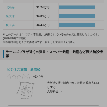
北助松
31.24万円
泉大津
34.83万円
松ノ浜
34.43万円
※このデータは「ニフティ不動産」に掲載されている物件を元に算出したものです。
(2026年8月7日現在)
※相場情報はあくまで参考値です。目安として活用ください。
ラームズプラザ近くの温泉・スーパー銭湯・銭湯など温浴施設情
報
ビジネス旅館 新若松
-点
/
0件
大阪府 / 堺 (大阪) / 松ノ浜駅２番出入口よ
りすぐ
入浴料金：-