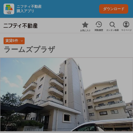
ニフティ不動産
ダウンロード
購入アプリ
カンタン検索
閲覧履歴
マイページ
お気に入り
賃貸8件
ラームズプラザ