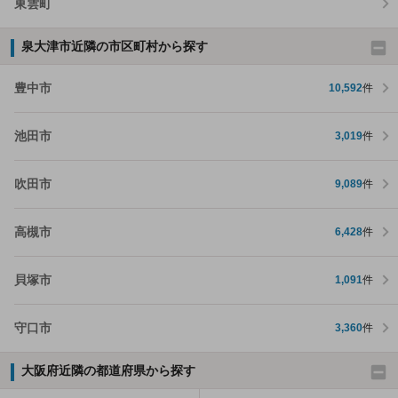
東雲町
泉大津市近隣の市区町村から探す
豊中市
10,592
件
池田市
3,019
件
吹田市
9,089
件
高槻市
6,428
件
貝塚市
1,091
件
守口市
3,360
件
大阪府近隣の都道府県から探す