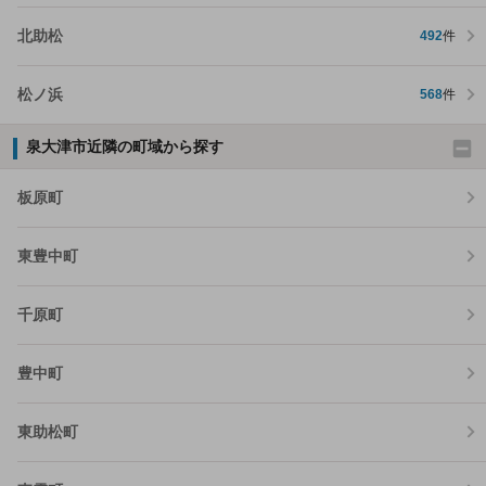
北助松
492
件
松ノ浜
568
件
泉大津市近隣の町域から探す
板原町
東豊中町
千原町
豊中町
東助松町