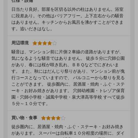
仕様・設備
日当たり良好。部屋を区切る以外の柱はありません。浴室
に段差あり。その他はバリアフリー。上下左右からの騒音
はありません。キッチンからお風呂を沸かすことができま
す。追いだきはなし。
周辺環境
騒音は、マンション前に片側２車線の道路がありますが、
気になるような騒音ではありません。 徒歩５分に穴師公園
があり、春には桜が咲き乱れ、ＢＢＱなどでにぎわいま
す。 また、秋にはだんじり祭りがあり、マンション前が曳
行コースとなっていますので、 バルコニーから祭りを見る
ことができます。 徒歩圏内に、居酒屋・焼肉・ふぐ・ステ
ーキ・お好み焼きがあります。 穴師幼稚園・トレゾア保育
園・穴師小学校・誠風中学校・泉大津高等学校 すべて徒歩
５分～１０分です。
買い物・食事
徒歩圏内に、居酒屋・焼肉・ふぐ・ステーキ・お好み焼き
があります。 スーパーは自転車１０分程度の場所に、ダイ