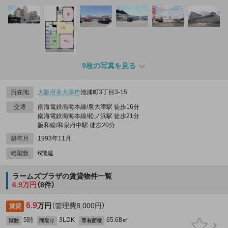
9枚の写真を見る
所在地
大阪府
泉大津市
池浦町3丁目3-15
交通
南海電鉄南海本線/泉大津駅 徒歩16分
南海電鉄南海本線/松ノ浜駅 徒歩21分
阪和線/和泉府中駅 徒歩20分
築年月
1993年11月
総階数
6階建
ラームズプラザの賃貸物件一覧
6.9万円
（8件）
6.9
万円
（管理費8,000円）
賃貸
5階
3LDK
65.68㎡
階数
間取り
専有面積