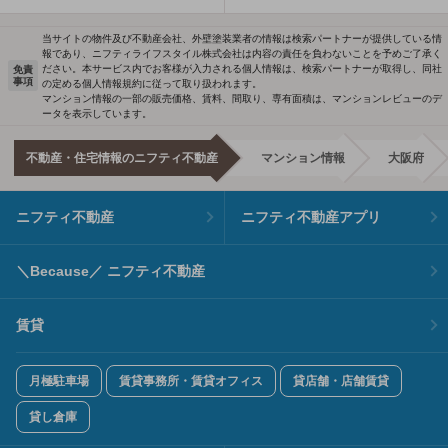
当サイトの物件及び不動産会社、外壁塗装業者の情報は検索パートナーが提供している情
報であり、ニフティライフスタイル株式会社は内容の責任を負わないことを予めご了承く
ださい。本サービス内でお客様が入力される個人情報は、検索パートナーが取得し、同社
免責
事項
の定める個人情報規約に従って取り扱われます。
マンション情報の一部の販売価格、賃料、間取り、専有面積は、マンションレビューのデ
ータを表示しています。
不動産・住宅情報のニフティ不動産
マンション情報
大阪府
ニフティ不動産
ニフティ不動産アプリ
＼Because／ ニフティ不動産
賃貸
月極駐車場
賃貸事務所・賃貸オフィス
貸店舗・店舗賃貸
貸し倉庫