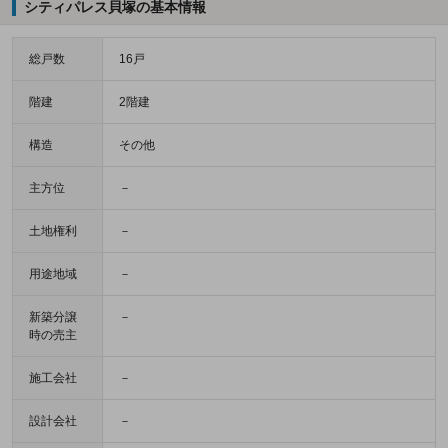
シティパレス貝塚の基本情報
総戸数
16戸
階建
2階建
構造
その他
主方位
－
土地権利
－
用途地域
－
新築分譲
－
時の売主
施工会社
－
設計会社
－