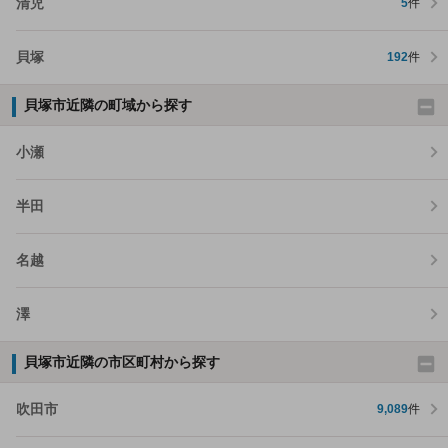
清児
5
件
貝塚
192
件
貝塚市近隣の町域から探す
小瀬
半田
名越
澤
貝塚市近隣の市区町村から探す
吹田市
9,089
件