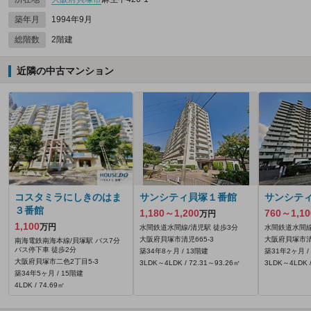
築年月
1994年9月
総階数
2階建
近隣の中古マンション
コスタミラにしきのはま
サンシティ貝塚１番館
サンシテ
３番館
1,180～1,200
760～1,10
万円
1,100
万円
水間鉄道水間線/清児駅 徒歩3分
水間鉄道水間線
大阪府貝塚市清児665‐3
大阪府貝塚市清児
南海電鉄南海本線/貝塚駅 バス7分
バス停下車 徒歩2分
築34年8ヶ月 / 13階建
築31年2ヶ月 /
大阪府貝塚市二色2丁目5-3
3LDK～4LDK / 72.31～93.26㎡
3LDK～4LDK /
築34年5ヶ月 / 15階建
4LDK / 74.69㎡