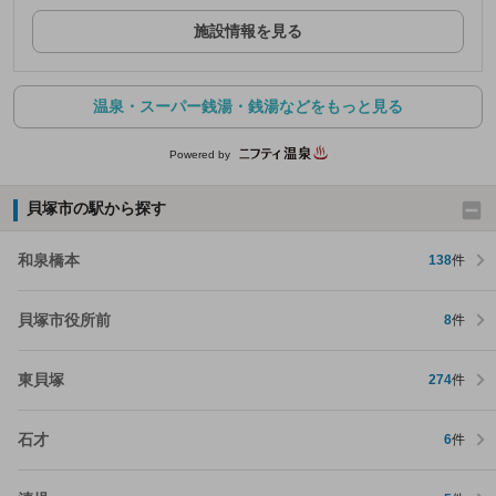
施設情報を見る
温泉・スーパー銭湯・銭湯などをもっと見る
Powered by
貝塚市の駅から探す
和泉橋本
138
件
貝塚市役所前
8
件
東貝塚
274
件
石才
6
件