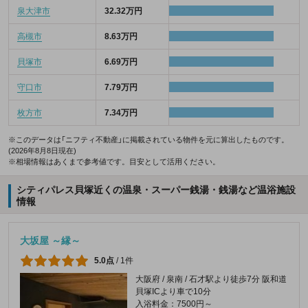
泉大津市
32.32万円
高槻市
8.63万円
貝塚市
6.69万円
守口市
7.79万円
枚方市
7.34万円
※このデータは「ニフティ不動産」に掲載されている物件を元に算出したものです。
(2026年8月8日現在)
※相場情報はあくまで参考値です。目安として活用ください。
シティパレス貝塚近くの温泉・スーパー銭湯・銭湯など温浴施設
情報
大坂屋 ～縁～
5.0点
/
1件
大阪府 / 泉南 / 石才駅より徒歩7分 阪和道
貝塚ICより車で10分
入浴料金：7500円～