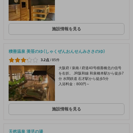
施設情報を見る
積善温泉 美笹のゆ（しゃくぜんおんせんみささのゆ）
3.2点
/
85件
大阪府 / 泉南 / 府道40号積善橋北の信号
を右折。 JR阪和線 和泉橋本駅から徒歩7
分 水間鉄道 石才駅から徒歩5分
入浴料金：800円～
施設情報を見る
天然温泉 清児の湯