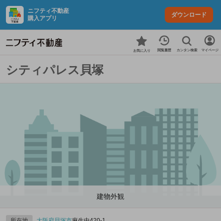
ニフティ不動産
ダウンロード
購入アプリ
カンタン検索
閲覧履歴
マイページ
お気に入り
シティパレス貝塚
建物外観
所在地
大阪府
貝塚市
麻生中420‐1