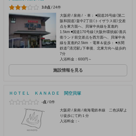
3.0点
/
24件
大阪府 / 泉南 / ・車： ◾️国道26号線（第二
阪和国道）畠中2丁目（トイザラス前）交差
点を東方面へ、貝塚中央線を直進約
1.5km ◾️国道170号線（大阪外環状線）善兵
衛ランド前交差点を西方面へ、貝塚中央
線を直進約2.5km ・電車＆徒歩： ◾️水間
鉄道「清児駅」下車後、北東方向へ徒歩約
7分
入浴料金：600円～
施設情報を見る
ＨＯＴＥＬ ＫＡＮＡＤＥ 関空貝塚
-点
/
0件
大阪府 / 泉南 / 南海電鉄本線 二色浜駅よ
り徒歩にて約１分
入浴料金：-