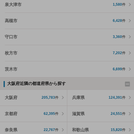
泉大津市
1,580
件
高槻市
6,428
件
守口市
3,360
件
枚方市
7,202
件
茨木市
6,699
件
大阪府近隣の都道府県から探す
大阪府
兵庫県
205,783
件
124,391
件
京都府
滋賀県
62,395
件
24,551
件
奈良県
和歌山県
22,767
件
15,820
件