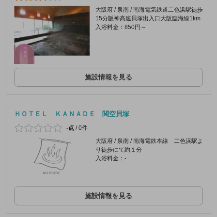
大阪府 / 泉南 / 南海電気鉄道二色浜駅徒歩
15分阪神高速貝塚出入口大阪臨海線1km
入浴料金：850円～
施設情報を見る
ＨＯＴＥＬ ＫＡＮＡＤＥ 関空貝塚
-点
/
0件
大阪府 / 泉南 / 南海電鉄本線 二色浜駅よ
り徒歩にて約１分
入浴料金：-
施設情報を見る