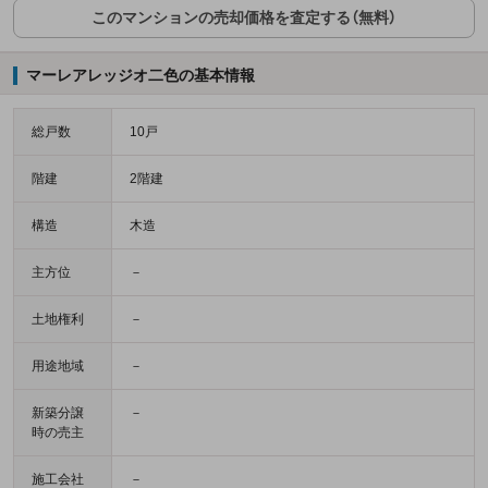
このマンションの売却価格を査定する（無料）
マーレアレッジオ二色の基本情報
総戸数
10戸
階建
2階建
構造
木造
主方位
－
土地権利
－
用途地域
－
新築分譲
－
時の売主
施工会社
－