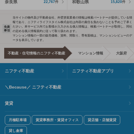
奈良県
和歌山県
22,767
件
15,820
件
当サイトの物件及び不動産会社、外壁塗装業者の情報は検索パートナーが提供している情
報であり、ニフティライフスタイル株式会社は内容の責任を負わないことを予めご了承く
ださい。本サービス内でお客様が入力される個人情報は、検索パートナーが取得し、同社
免責
事項
の定める個人情報規約に従って取り扱われます。
マンション情報の一部の販売価格、賃料、間取り、専有面積は、マンションレビューのデ
ータを表示しています。
不動産・住宅情報のニフティ不動産
マンション情報
大阪府
ニフティ不動産
ニフティ不動産アプリ
＼Because／ ニフティ不動産
賃貸
月極駐車場
賃貸事務所・賃貸オフィス
貸店舗・店舗賃貸
貸し倉庫