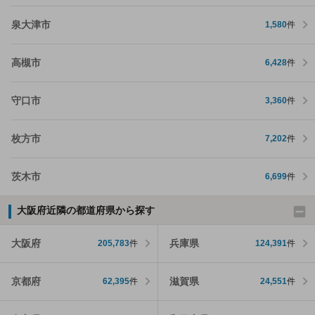
泉大津市
1,580
件
高槻市
6,428
件
守口市
3,360
件
枚方市
7,202
件
茨木市
6,699
件
大阪府近隣の都道府県から探す
大阪府
兵庫県
205,783
件
124,391
件
京都府
滋賀県
62,395
件
24,551
件