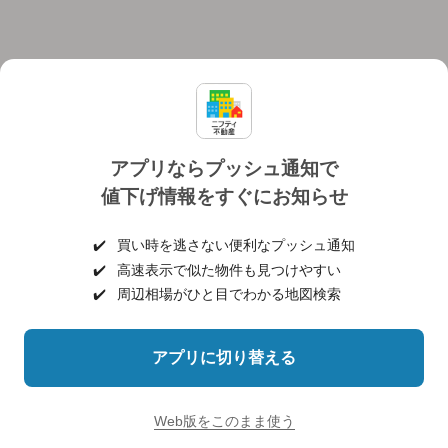
アプリならプッシュ通知で
値下げ情報をすぐにお知らせ
対応機種
個人情報保護ポリシー
利用規約
運営会社
✔️
買い時を逃さない便利なプッシュ通知
ヘルプ・お問い合わせ
採用情報
✔️
高速表示で似た物件も見つけやすい
✔️
周辺相場がひと目でわかる地図検索
アプリに切り替える
©NIFTY Lifestyle Co., Ltd.
Web版をこのまま使う