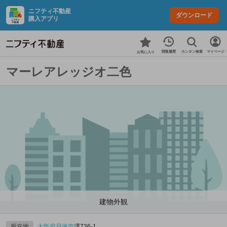
ニフティ不動産
ダウンロード
購入アプリ
カンタン検索
閲覧履歴
マイページ
お気に入り
マーレアレッジオ二色
建物外観
所在地
大阪府
貝塚市
澤736‐1