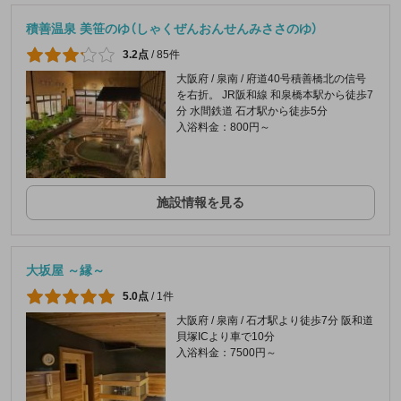
積善温泉 美笹のゆ（しゃくぜんおんせんみささのゆ）
3.2点
/
85件
大阪府 / 泉南 / 府道40号積善橋北の信号
を右折。 JR阪和線 和泉橋本駅から徒歩7
分 水間鉄道 石才駅から徒歩5分
入浴料金：800円～
施設情報を見る
大坂屋 ～縁～
5.0点
/
1件
大阪府 / 泉南 / 石才駅より徒歩7分 阪和道
貝塚ICより車で10分
入浴料金：7500円～