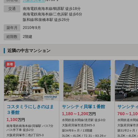
交通
南海電鉄南海本線/鶴原駅 徒歩18分
南海電鉄南海本線/二色浜駅 徒歩6分
阪和線/和泉橋本駅 徒歩26分
築年月
2010年9月
総階数
2階建
近隣の中古マンション
新着
コスタミラにしきのはま
サンシティ貝塚１番館
サンシテ
３番館
1,180～1,200
760～1,10
万円
1,100
万円
水間鉄道水間線/清児駅 徒歩3分
水間鉄道水間線
大阪府貝塚市清児665‐3
大阪府貝塚市清児
南海電鉄南海本線/貝塚駅 バス7分
バス停下車 徒歩2分
築34年8ヶ月 / 13階建
築31年2ヶ月 /
大阪府貝塚市二色2丁目5-3
3LDK～4LDK / 72.31～93.26㎡
3LDK～4LDK /