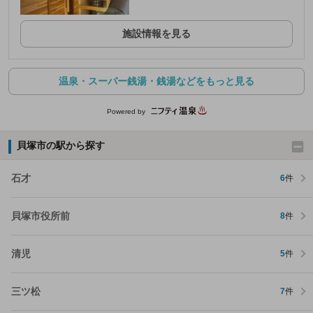
施設情報を見る
温泉・スーパー銭湯・銭湯などをもっと見る
Powered by
貝塚市の駅から探す
石才
6
件
貝塚市役所前
8
件
清児
5
件
三ツ松
7
件