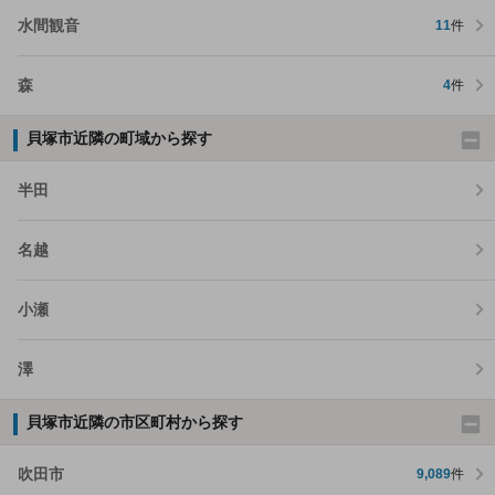
水間観音
11
件
森
4
件
貝塚市近隣の町域から探す
半田
名越
小瀬
澤
貝塚市近隣の市区町村から探す
吹田市
9,089
件