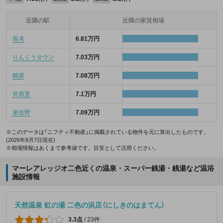
近隣の駅
近隣の家賃相場
長滝
6.81万円
りんくうタウン
7.03万円
鶴原
7.08万円
井原里
7.1万円
泉佐野
7.09万円
※このデータは「ニフティ不動産」に掲載されている物件を元に算出したものです。
(2026年8月7日現在)
※相場情報はあくまで参考値です。目安として活用ください。
マーレアレッジオ二色近くの温泉・スーパー銭湯・銭湯など温浴
施設情報
天然温泉 虹の湯 二色の浜店（にしきのはまてん）
3.3点
/
23件