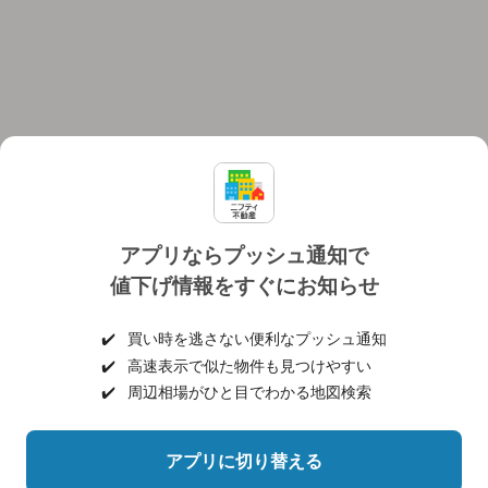
アプリならプッシュ通知で
値下げ情報をすぐにお知らせ
対応機種
個人情報保護ポリシー
利用規約
運営会社
✔️
買い時を逃さない便利なプッシュ通知
ヘルプ・お問い合わせ
採用情報
✔️
高速表示で似た物件も見つけやすい
✔️
周辺相場がひと目でわかる地図検索
アプリに切り替える
©NIFTY Lifestyle Co., Ltd.