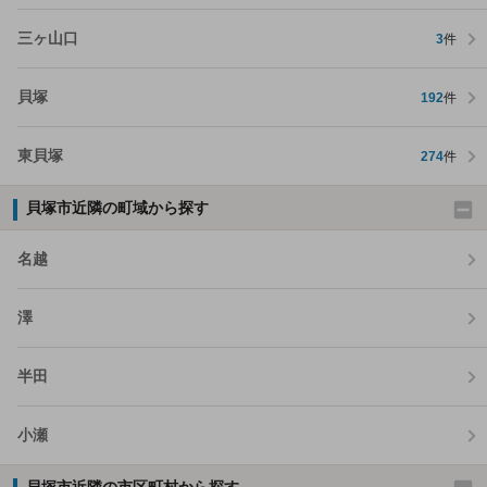
三ヶ山口
3
件
貝塚
192
件
東貝塚
274
件
貝塚市近隣の町域から探す
名越
澤
半田
小瀬