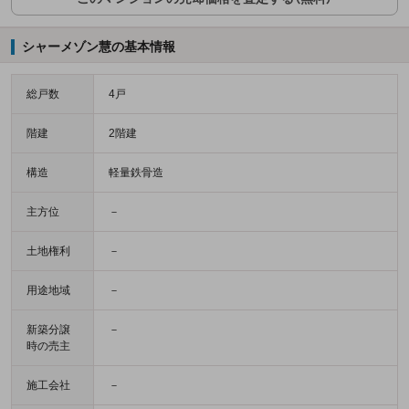
シャーメゾン慧の基本情報
総戸数
4戸
階建
2階建
構造
軽量鉄骨造
主方位
－
土地権利
－
用途地域
－
新築分譲
－
時の売主
施工会社
－