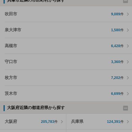
貝塚市近隣の市区町村から探す
吹田市
9,089
件
泉大津市
1,580
件
高槻市
6,428
件
守口市
3,360
件
枚方市
7,202
件
茨木市
6,699
件
大阪府近隣の都道府県から探す
大阪府
兵庫県
205,783
件
124,391
件