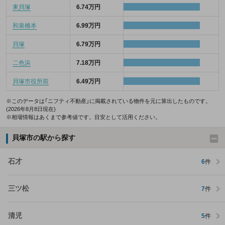
東貝塚
6.74万円
和泉橋本
6.99万円
貝塚
6.79万円
二色浜
7.18万円
貝塚市役所前
6.49万円
※このデータは「ニフティ不動産」に掲載されている物件を元に算出したものです。
(2026年8月8日現在)
※相場情報はあくまで参考値です。目安として活用ください。
貝塚市の駅から探す
石才
6
件
三ツ松
7
件
清児
5
件