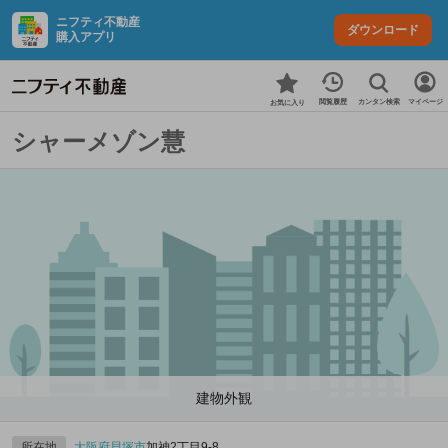
ニフティ不動産
ダウンロード
購入アプリ
カンタン検索
閲覧履歴
マイページ
お気に入り
シャーメゾン慧
建物外観
所在地
大阪府
貝塚市
加神2丁目9-8