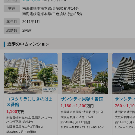
交通
南海電鉄南海本線/貝塚駅 徒歩14分
南海電鉄南海本線/二色浜駅 徒歩15分
築年月
2011年1月
総階数
2階建
近隣の中古マンション
コスタミラにしきのはま
サンシティ貝塚１番館
サンシテ
３番館
1,180～1,200
760～1,10
万円
1,100
万円
水間鉄道水間線/清児駅 徒歩3分
水間鉄道水間線
大阪府貝塚市清児665‐3
大阪府貝塚市清児
南海電鉄南海本線/貝塚駅 バス7分
バス停下車 徒歩2分
築34年8ヶ月 / 13階建
築31年2ヶ月 /
大阪府貝塚市二色2丁目5-3
3LDK～4LDK / 72.31～93.26㎡
3LDK～4LDK /
築34年5ヶ月 / 15階建