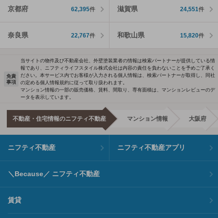
京都府
滋賀県
62,395
件
24,551
件
奈良県
和歌山県
22,767
件
15,820
件
当サイトの物件及び不動産会社、外壁塗装業者の情報は検索パートナーが提供している情
報であり、ニフティライフスタイル株式会社は内容の責任を負わないことを予めご了承く
ださい。本サービス内でお客様が入力される個人情報は、検索パートナーが取得し、同社
免責
事項
の定める個人情報規約に従って取り扱われます。
マンション情報の一部の販売価格、賃料、間取り、専有面積は、マンションレビューのデ
ータを表示しています。
不動産・住宅情報のニフティ不動産
マンション情報
大阪府
ニフティ不動産
ニフティ不動産アプリ
＼Because／ ニフティ不動産
賃貸