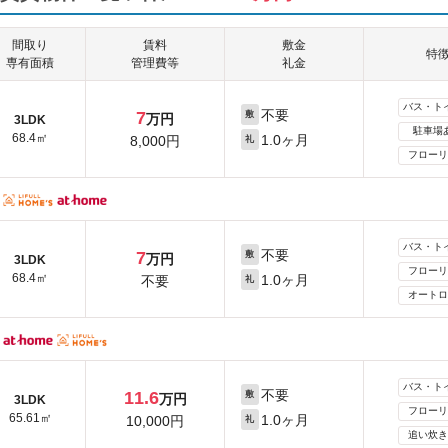
間取り
賃料
敷金
特
専有面積
管理費等
礼金
バス・ト
不要
7
敷
万円
3LDK
駐車場
68.4㎡
1.0ヶ月
8,000円
礼
フローリ
バス・ト
不要
7
敷
万円
3LDK
フローリ
68.4㎡
1.0ヶ月
不要
礼
オートロ
バス・ト
不要
11.6
敷
万円
3LDK
フローリ
65.61㎡
1.0ヶ月
10,000円
礼
追い炊き