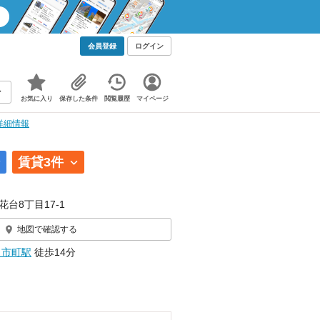
会員登録
ログイン
お気に入り
保存した条件
閲覧履歴
マイページ
詳細情報
賃貸3件
花台8丁目17-1
地図で確認する
日市町駅
徒歩14分