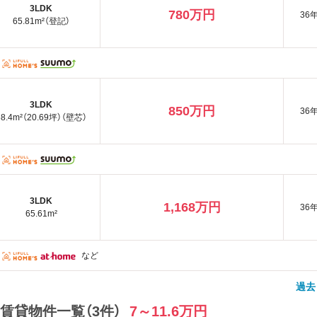
3LDK
780万円
36
65.81m²（登記）
3LDK
850万円
36
68.4m²（20.69坪）（壁芯）
3LDK
1,168万円
36
65.61m²
など
過去
賃貸物件一覧（3件）
7～11.6万円