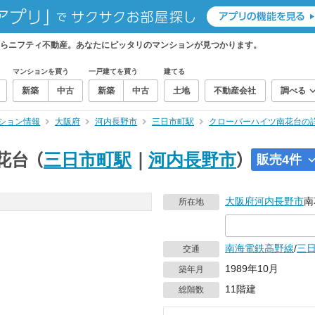
らニフティ不動産。あなたにピッタリのマンションが見つかります。
マンションを買う
一戸建てを買う
建てる
新築
中古
新築
中古
土地
不動産会社
調べる
ション情報
大阪府
河内長野市
三日市町駅
クローバーハイツ南花台の
花台
（
三日市町駅
｜
河内長野市
）
販売4件
大阪府
河内長野市
南
所在地
南海電鉄高野線
/
三
交通
1989年10月
築年月
11階建
総階数