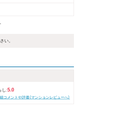
。
さい。
5.0
らし:
細コメントや評価（マンションレビューへ）