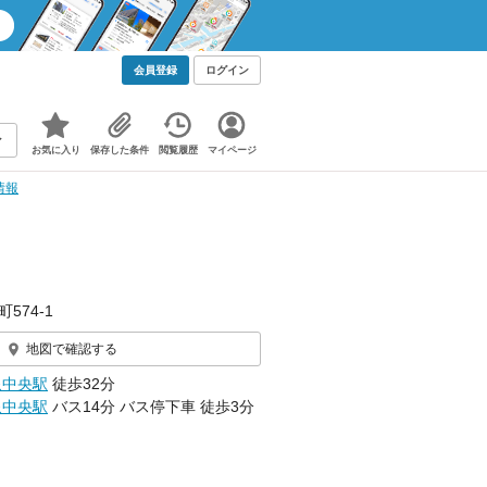
会員登録
ログイン
お気に入り
保存した条件
閲覧履歴
マイページ
情報
574‐1
地図で確認する
泉中央駅
徒歩32分
泉中央駅
バス14分 バス停下車 徒歩3分