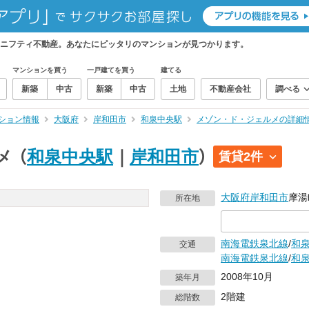
ニフティ不動産。あなたにピッタリのマンションが見つかります。
マンションを買う
一戸建てを買う
建てる
新築
中古
新築
中古
土地
不動産会社
調べる
ション情報
大阪府
岸和田市
和泉中央駅
メゾン・ド・ジェルメの詳細
メ
（
和泉中央駅
｜
岸和田市
）
賃貸2件
大阪府
岸和田市
摩湯町
所在地
南海電鉄泉北線
/
和
交通
南海電鉄泉北線
/
和
2008年10月
築年月
2階建
総階数