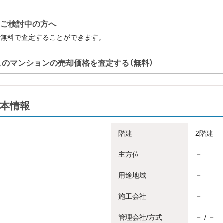
をご検討中の方へ
を無料で査定することができます。
このマンションの売却価格を査定する（無料）
本情報
階建
2階建
主方位
－
用途地域
－
施工会社
－
管理会社/方式
－ / －