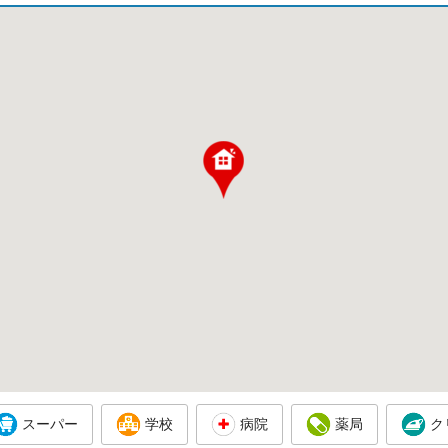
スーパー
学校
病院
薬局
ク