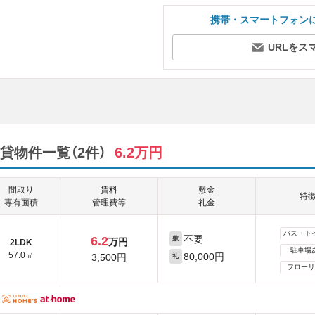
携帯・スマートフォン
URLをス
貸物件一覧（2件）
6.2万円
間取り
賃料
敷金
特
専有面積
管理費等
礼金
バス・ト
不要
6.2
敷
万円
2LDK
駐車場
57.0㎡
80,000円
3,500円
礼
フローリ