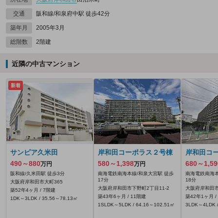
交通
阪和線/和泉府中駅 徒歩42分
築年月
2005年3月
総階数
2階建
近隣の中古マンション
新着
サンピア久米田
岸和田コーポラス２号棟
岸和田コ
490～880
580～1,398
680～1,59
万円
万円
阪和線/久米田駅 徒歩3分
南海電鉄南海本線/和泉大宮駅 徒歩
南海電鉄南海本
17分
18分
大阪府岸和田市大町365
大阪府岸和田市下野町2丁目11-2
大阪府岸和田市
築52年4ヶ月 / 7階建
築43年6ヶ月 / 11階建
築42年1ヶ月 /
1DK～3LDK / 35.56～78.13㎡
1SLDK～5LDK / 64.16～102.51㎡
3LDK～4LDK /