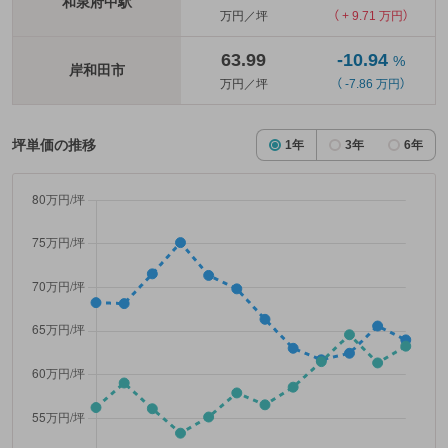
和泉府中駅
万円／坪
（ + 9.71 万円）
63.99
-10.94
%
岸和田市
万円／坪
（ -7.86 万円）
坪単価の推移
1年
3年
6年