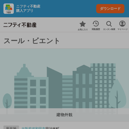
ニフティ不動産
ダウンロード
購入アプリ
カンタン検索
閲覧履歴
マイページ
お気に入り
スール・ビエント
建物外観
所在地
大阪府
岸和田市
田治米町