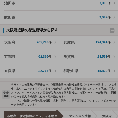
池田市
3,019
件
吹田市
9,089
件
大阪府近隣の都道府県から探す
大阪府
兵庫県
205,783
件
124,391
件
京都府
滋賀県
62,395
件
24,551
件
奈良県
和歌山県
22,767
件
15,820
件
当サイトの物件及び不動産会社、外壁塗装業者の情報は検索パートナーが提供している情
報であり、ニフティライフスタイル株式会社は内容の責任を負わないことを予めご了承く
ださい。本サービス内でお客様が入力される個人情報は、検索パートナーが取得し、同社
免責
事項
の定める個人情報規約に従って取り扱われます。
マンション情報の一部の販売価格、賃料、間取り、専有面積は、マンションレビューのデ
ータを表示しています。
不動産・住宅情報のニフティ不動産
マンション情報
大阪府