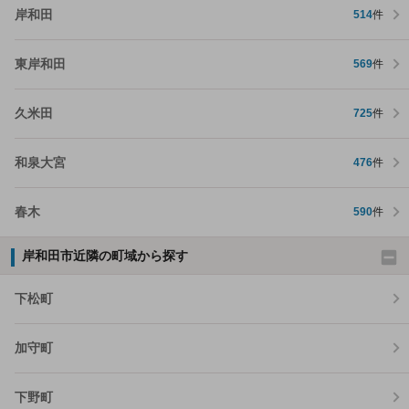
岸和田
514
件
東岸和田
569
件
久米田
725
件
和泉大宮
476
件
春木
590
件
岸和田市近隣の町域から探す
下松町
加守町
下野町