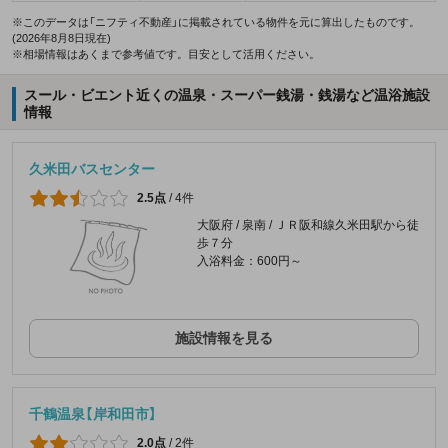
※このデータは「ニフティ不動産」に掲載されている物件を元に算出したものです。
(2026年8月8日現在)
※相場情報はあくまで参考値です。目安として活用ください。
スール・ビエント近くの温泉・スーパー銭湯・銭湯など温浴施設
情報
久米田バスセンター
2.5点
/
4件
大阪府 / 泉南 / ＪＲ阪和線久米田駅から徒
歩７分
入浴料金：600円～
施設情報を見る
千鶴温泉【岸和田市】
2.0点
/
2件