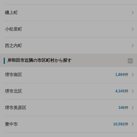
磯上町
小松里町
西之内町
岸和田市近隣の市区町村から探す
堺市南区
1,869
件
堺市北区
4,345
件
堺市美原区
346
件
豊中市
10,592
件