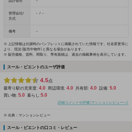
設計会社
－
管理会社/
－ / －
方式
備考
－
※ 上記情報は分譲時のパンフレットに掲載されていた情報です。社名変更等に
より、現況（販売中物件）と異なる場合があります。
※ 販売価格、賃料、間取り、専有面積は、過去の掲載事例を表示しています。
スール・ビエントのユーザ評価
4.5
点
4.0
4.0
4.0
5.0
最寄り駅の充実度:
周辺環境:
共有部:
設備:
5.0
5.0
買い物:
暮らし:
詳細コメントや評価（マンションレビューへ）
※
出典：マンションレビュー
スール・ビエントの口コミ・レビュー