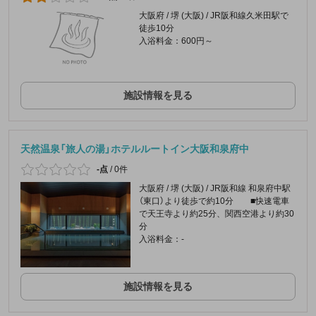
大阪府 / 堺 (大阪) / JR阪和線久米田駅で
徒歩10分
入浴料金：600円～
施設情報を見る
天然温泉「旅人の湯」ホテルルートイン大阪和泉府中
-点
/
0件
大阪府 / 堺 (大阪) / JR阪和線 和泉府中駅
（東口）より徒歩で約10分 ■快速電車
で天王寺より約25分、関西空港より約30
分
入浴料金：-
施設情報を見る