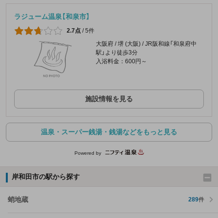
ラジューム温泉【和泉市】
2.7点
/
5件
大阪府 / 堺 (大阪) / JR阪和線「和泉府中
駅」より徒歩3分
入浴料金：600円～
施設情報を見る
温泉・スーパー銭湯・銭湯などをもっと見る
Powered by
岸和田市の駅から探す
蛸地蔵
289
件