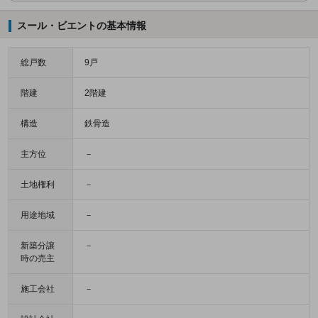
スール・ビエントの基本情報
総戸数
9戸
階建
2階建
構造
鉄骨造
主方位
－
土地権利
－
用途地域
－
新築分譲
－
時の売主
施工会社
－