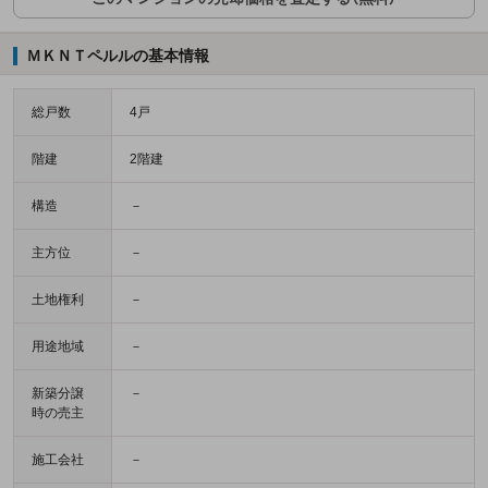
ＭＫＮＴペルルの基本情報
総戸数
4戸
階建
2階建
構造
－
主方位
－
土地権利
－
用途地域
－
新築分譲
－
時の売主
施工会社
－