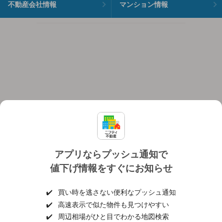
不動産会社情報
マンション情報
アプリならプッシュ通知で
値下げ情報をすぐにお知らせ
対応機種
個人情報保護ポリシー
利用規約
運営会社
✔️
買い時を逃さない便利なプッシュ通知
ヘルプ・お問い合わせ
採用情報
✔️
高速表示で似た物件も見つけやすい
✔️
周辺相場がひと目でわかる地図検索