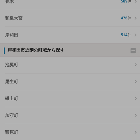
春木
589
件
和泉大宮
476
件
岸和田
514
件
岸和田市近隣の町域から探す
池尻町
尾生町
磯上町
加守町
額原町