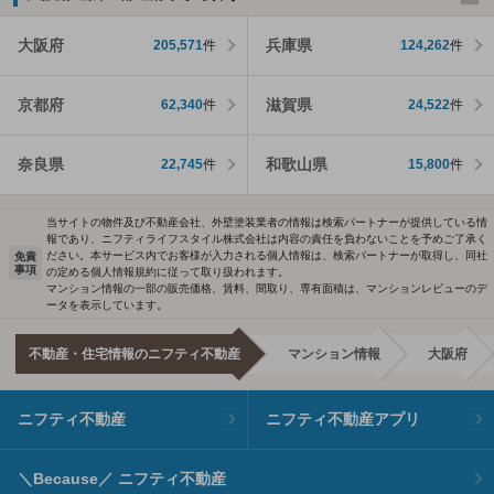
大阪府
兵庫県
205,571
件
124,262
件
京都府
滋賀県
62,340
件
24,522
件
奈良県
和歌山県
22,745
件
15,800
件
当サイトの物件及び不動産会社、外壁塗装業者の情報は検索パートナーが提供している情
報であり、ニフティライフスタイル株式会社は内容の責任を負わないことを予めご了承く
ださい。本サービス内でお客様が入力される個人情報は、検索パートナーが取得し、同社
免責
事項
の定める個人情報規約に従って取り扱われます。
マンション情報の一部の販売価格、賃料、間取り、専有面積は、マンションレビューのデ
ータを表示しています。
不動産・住宅情報のニフティ不動産
マンション情報
大阪府
ニフティ不動産
ニフティ不動産アプリ
＼Because／ ニフティ不動産