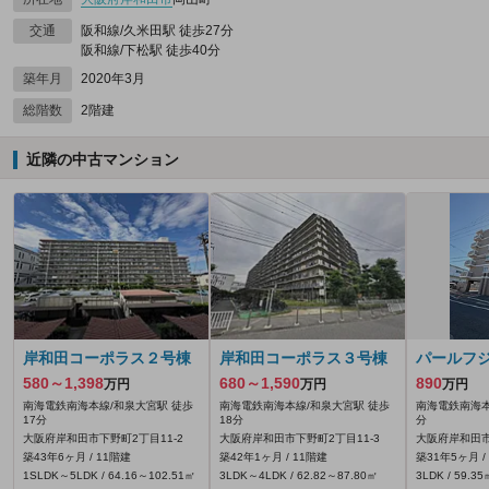
交通
阪和線/久米田駅 徒歩27分
阪和線/下松駅 徒歩40分
築年月
2020年3月
総階数
2階建
近隣の中古マンション
岸和田コーポラス２号棟
岸和田コーポラス３号棟
パールフ
580～1,398
680～1,590
890
万円
万円
万円
南海電鉄南海本線/和泉大宮駅 徒歩
南海電鉄南海本線/和泉大宮駅 徒歩
南海電鉄南海本
17分
18分
分
大阪府岸和田市下野町2丁目11-2
大阪府岸和田市下野町2丁目11-3
大阪府岸和田市沼
築43年6ヶ月 / 11階建
築42年1ヶ月 / 11階建
築31年5ヶ月 /
1SLDK～5LDK / 64.16～102.51㎡
3LDK～4LDK / 62.82～87.80㎡
3LDK / 59.35