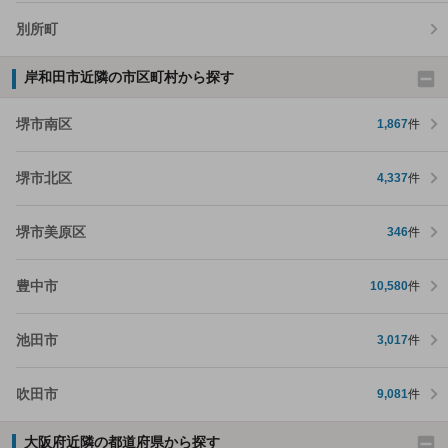
別所町
岸和田市近隣の市区町村から探す
堺市南区
1,867
件
堺市北区
4,337
件
堺市美原区
346
件
豊中市
10,580
件
池田市
3,017
件
吹田市
9,081
件
大阪府近隣の都道府県から探す