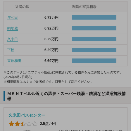
近隣の駅
近隣の家賃相場
岸和田
6.73万円
蛸地蔵
6.92万円
久米田
6.29万円
下松
6.29万円
東岸和田
6.69万円
※このデータは「ニフティ不動産」に掲載されている物件を元に算出したものです。
(2026年8月7日現在)
※相場情報はあくまで参考値です。目安として活用ください。
ＭＫＮＴペルル近くの温泉・スーパー銭湯・銭湯など温浴施設情
報
久米田バスセンター
2.5点
/
4件