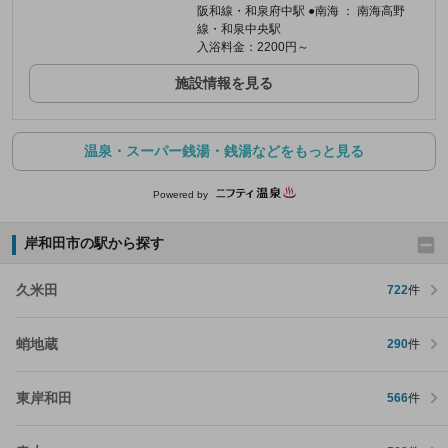
阪和線・和泉府中駅 ●南海 ： 南海高野
線・和泉中央駅
入浴料金：2200円～
施設情報を見る
温泉・スーパー銭湯・銭湯などをもっと見る
Powered by
岸和田市の駅から探す
久米田
722
件
蛸地蔵
290
件
東岸和田
566
件