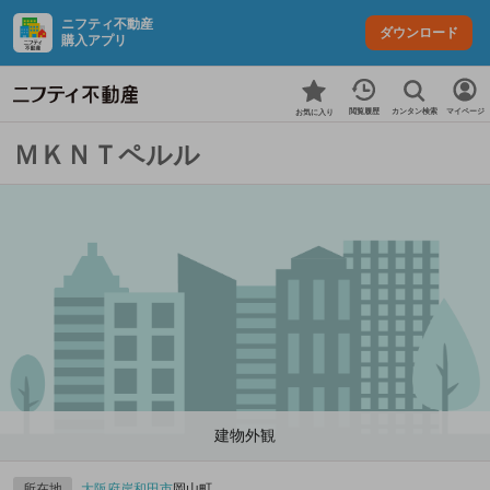
ニフティ不動産
ダウンロード
購入アプリ
カンタン検索
閲覧履歴
マイページ
お気に入り
ＭＫＮＴペルル
建物外観
所在地
大阪府
岸和田市
岡山町