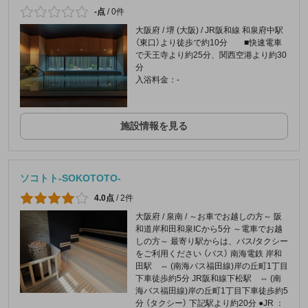
-点
/
0件
大阪府 / 堺 (大阪) / JR阪和線 和泉府中駅
（東口）より徒歩で約10分 ■快速電車
で天王寺より約25分、関西空港より約30
分
入浴料金：-
施設情報を見る
ソコトト-SOKOTOTO-
4.0点
/
2件
大阪府 / 泉南 / ～お車でお越しの方～ 阪
和道岸和田和泉ICから5分 ～電車でお越
しの方～ 最寄り駅からは、バス/タクシー
をご利用ください （バス） 南海電鉄 岸和
田駅 ⇔ (南海バス福田線)岸の丘町1丁目
下車徒歩約5分 JR阪和線下松駅 ⇔ (南
海バス福田線)岸の丘町1丁目下車徒歩約5
分 （タクシー） 下記駅より約20分 ●JR ：