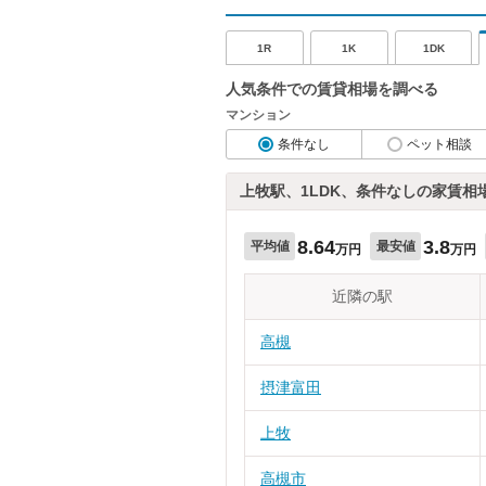
1R
1K
1DK
人気条件での賃貸相場を調べる
マンション
条件なし
ペット相談
上牧駅、1LDK、条件なしの家賃相
8.64
3.8
平均値
最安値
万円
万円
近隣の駅
高槻
摂津富田
上牧
高槻市