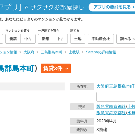
動産。あなたにピッタリのマンションが見つかります。
マンションを買う
一戸建てを買う
建てる
新築
中古
新築
中古
土地
不動産会社
調べる
ション情報
大阪府
三島郡島本町
上牧駅
Serenaの詳細情報
島郡島本町
）
賃貸3件
大阪府
三島郡島本町
所在地
阪急電鉄京都線
/
上
交通
阪急電鉄京都線
/
水
2023年4月
築年月
3階建
総階数