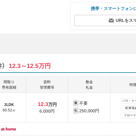
携帯・スマートフォン
URLをス
件）
12.3～12.5万円
間取り
賃料
敷金
特
専有面積
管理費等
礼金
バス・ト
不要
12.3
敷
万円
2LDK
駐車場
60.52㎡
250,000円
6,000円
礼
フローリ