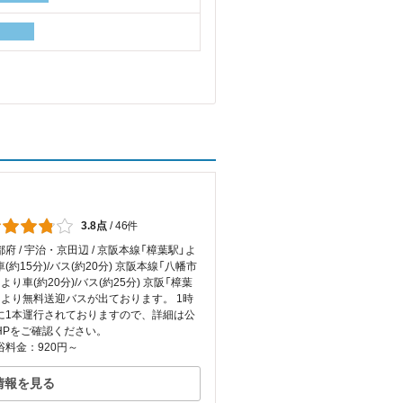
3.8点
/
46件
都府 / 宇治・京田辺 / 京阪本線「樟葉駅」よ
車(約15分)/バス(約20分) 京阪本線「八幡市
より車(約20分)/バス(約25分) 京阪「樟葉
」より無料送迎バスが出ております。 1時
に1本運行されておりますので、詳細は公
HPをご確認ください。
浴料金：920円～
情報を見る