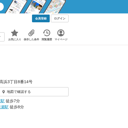
会員登録
ログイン
お気に入り
保存した条件
閲覧履歴
マイページ
高浜3丁目8番14号
地図で確認する
牧駅
徒歩7分
無瀬駅
徒歩8分