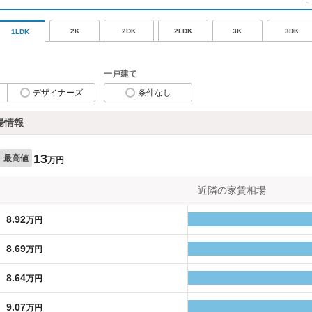
2K
2DK
2LDK
3K
3DK
1LDK
一戸建て
デザイナーズ
条件なし
場情報
13
最高値
万円
近隣の家賃相場
8.92
万円
8.69
万円
8.64
万円
9.07
万円