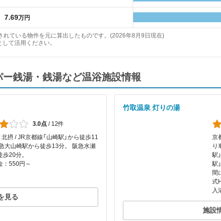
7.69
万円
れている物件を元に算出したものです。(2026年8月9日現在)
として活用ください。
ーパー銭湯・銭湯など温浴施設情報
竹取温泉 灯りの湯
3.0点
/
12件
/ 北摂 / JR京都線「山崎駅」から徒歩11
京
阪急大山崎駅から徒歩13分。 阪急水瀬
り
徒歩20分。
駅」
：550円～
駅
間
式
入
を見る
施設