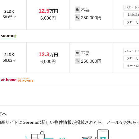
バス・ト
不要
12.5
敷
万円
2LDK
駐車場
58.65㎡
250,000円
6,000円
礼
フローリ
バス・ト
不要
12.3
敷
万円
2LDK
フローリ
58.62㎡
250,000円
6,000円
礼
オートロ
方へ
動産サイトにSerenaの新しい物件情報が掲載されたら、メールでお知