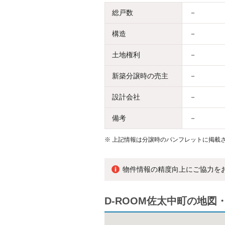
総戸数
－
構造
－
土地権利
－
新築分譲時の売主
－
設計会社
－
備考
－
※
上記情報は分譲時のパンフレットに掲載さ
物件情報の精度向上にご協力を
D-ROOM佐太中町の地図