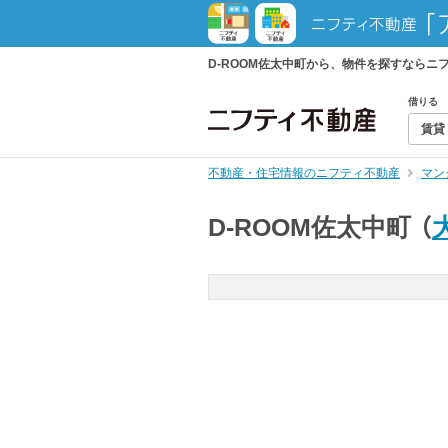
D-ROOM佐太中町から、物件を探すなら
借りる
賃貸
不動産・住宅情報のニフティ不動産
マン
D-ROOM佐太中町
（