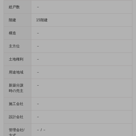
総戸数
－
階建
15階建
構造
－
主方位
－
土地権利
－
用途地域
－
新築分譲
－
時の売主
施工会社
－
設計会社
－
管理会社/
－ / －
方式