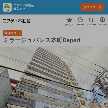
ニフティ不動産
ダウンロード
購入アプリ
カンタン検索
閲覧履歴
マイページ
お気に入り
賃貸24件
ミラージュパレス本町Depart