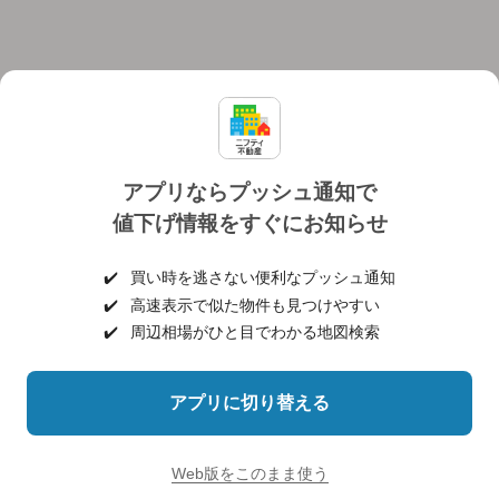
アプリならプッシュ通知で
値下げ情報をすぐにお知らせ
対応機種
個人情報保護ポリシー
利用規約
運営会社
✔️
買い時を逃さない便利なプッシュ通知
ヘルプ・お問い合わせ
採用情報
✔️
高速表示で似た物件も見つけやすい
✔️
周辺相場がひと目でわかる地図検索
アプリに切り替える
©NIFTY Lifestyle Co., Ltd.
Web版をこのまま使う