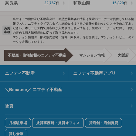
奈良県
和歌山県
22,767
件
15,820
件
当サイトの物件及び不動産会社、外壁塗装業者の情報は検索パートナーが提供している情
報であり、ニフティライフスタイル株式会社は内容の責任を負わないことを予めご了承く
ださい。本サービス内でお客様が入力される個人情報は、検索パートナーが取得し、同社
免責
事項
の定める個人情報規約に従って取り扱われます。
マンション情報の一部の販売価格、賃料、間取り、専有面積は、マンションレビューのデ
ータを表示しています。
不動産・住宅情報のニフティ不動産
マンション情報
大阪府
ニフティ不動産
ニフティ不動産アプリ
＼Because／ ニフティ不動産
賃貸
月極駐車場
賃貸事務所・賃貸オフィス
貸店舗・店舗賃貸
貸し倉庫