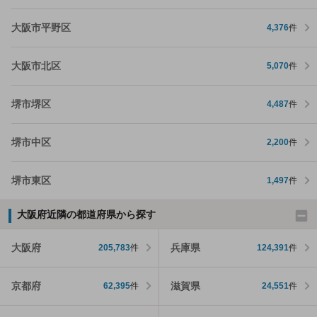
大阪市平野区
4,376
件
大阪市北区
5,070
件
堺市堺区
4,487
件
堺市中区
2,200
件
堺市東区
1,497
件
大阪府近隣の都道府県から探す
大阪府
兵庫県
205,783
件
124,391
件
京都府
滋賀県
62,395
件
24,551
件