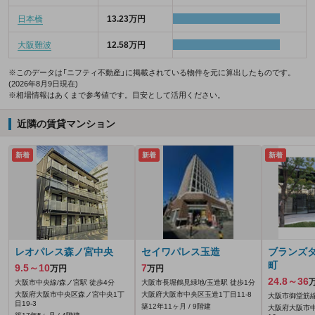
日本橋
13.23万円
大阪難波
12.58万円
※このデータは「ニフティ不動産」に掲載されている物件を元に算出したものです。
(2026年8月9日現在)
※相場情報はあくまで参考値です。目安として活用ください。
近隣の賃貸マンション
新着
新着
新着
レオパレス森ノ宮中央
セイワパレス玉造
ブランズ
町
9.5～10
7
万円
万円
24.8～36
大阪市中央線/森ノ宮駅 徒歩4分
大阪市長堀鶴見緑地/玉造駅 徒歩1分
大阪府大阪市中央区森ノ宮中央1丁
大阪府大阪市中央区玉造1丁目11-8
大阪市御堂筋線
目19-3
築12年11ヶ月 / 9階建
大阪府大阪市中