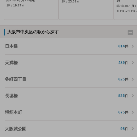
築17年5ヶ月 / 4階建
16
1K / 23.68㎡
1K / 19.87㎡
築8年10ヶ月 /
1LDK～3LDK /
大阪市中央区の駅から探す
日本橋
814
件
天満橋
489
件
谷町四丁目
825
件
長堀橋
526
件
堺筋本町
675
件
大阪城公園
98
件