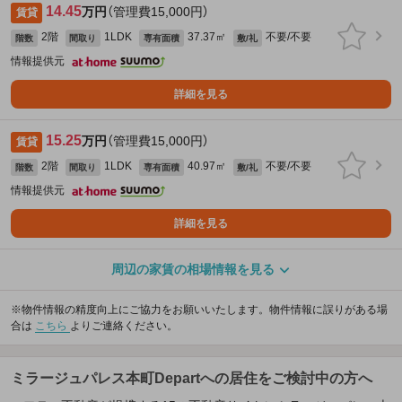
14.45
万円
（管理費15,000円）
賃貸
2階
1LDK
37.37㎡
不要/不要
階数
間取り
専有面積
敷/礼
情報提供元
詳細を見る
15.25
万円
（管理費15,000円）
賃貸
2階
1LDK
40.97㎡
不要/不要
階数
間取り
専有面積
敷/礼
情報提供元
詳細を見る
周辺の家賃の相場情報を見る
※物件情報の精度向上にご協力をお願いいたします。物件情報に誤りがある場
合は
こちら
よりご連絡ください。
ミラージュパレス本町Departへの居住をご検討中の方へ