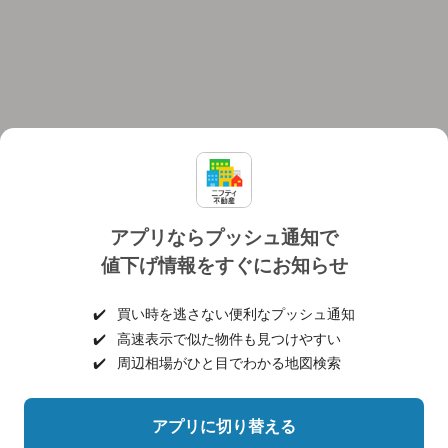
アプリならプッシュ通知で
値下げ情報をすぐにお知らせ
対応機種
個人情報保護ポリシー
利用規約
運営会社
✔️
買い時を逃さない便利なプッシュ通知
ヘルプ・お問い合わせ
採用情報
✔️
高速表示で似た物件も見つけやすい
✔️
周辺相場がひと目でわかる地図検索
アプリに切り替える
©NIFTY Lifestyle Co., Ltd.