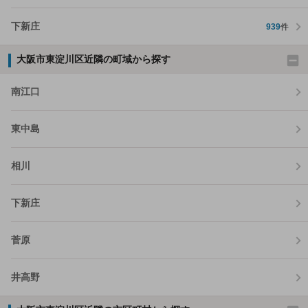
下新庄
939
件
大阪市東淀川区近隣の町域から探す
南江口
東中島
相川
下新庄
菅原
井高野