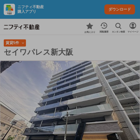
ニフティ不動産
ダウンロード
購入アプリ
カンタン検索
閲覧履歴
マイページ
お気に入り
賃貸5件
セイワパレス新大阪