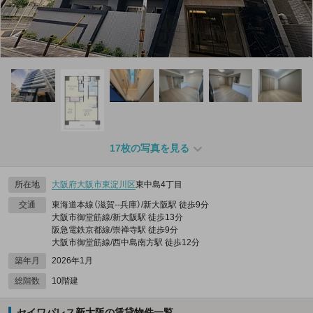
17枚の写真を見る
所在地
大阪府
大阪市東淀川区
東中島4丁目
交通
東海道本線（滋賀--兵庫）/新大阪駅 徒歩9分
大阪市御堂筋線/新大阪駅 徒歩13分
阪急電鉄京都線/崇禅寺駅 徒歩9分
大阪市御堂筋線/西中島南方駅 徒歩12分
築年月
2026年1月
総階数
10階建
セイワパレス新大阪の賃貸物件一覧