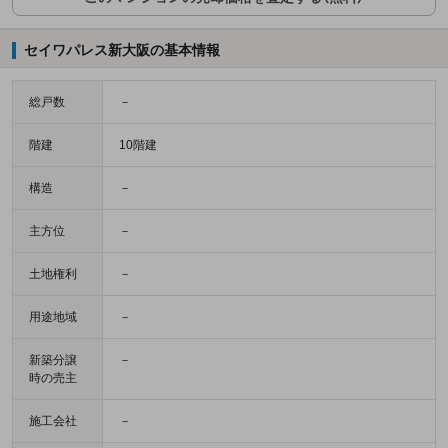
セイワパレス新大阪の基本情報
総戸数
－
階建
10階建
構造
－
主方位
－
土地権利
－
用途地域
－
新築分譲
－
時の売主
施工会社
－