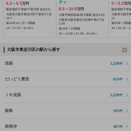
ティ
6.2～6.5
5～5.2
万円
万円
6.5～10.9
万円
阪急電鉄千里線/下新庄駅 徒歩2分
阪急電鉄千里線
大阪府大阪市東淀川区下新庄4丁目
大阪府大阪市東
大阪市御堂筋線/新大阪駅 徒歩13分
10-7
11
大阪府大阪市東淀川区東中島4丁目
築10年10ヶ月 / 3階建
築35年 / 5階建
1-39
1K / 27.53～31.46㎡
1K / 20.20～
築10年 / 15階建
1K～1LDK / 21.38～33.40㎡
大阪市東淀川区の駅から探す
淡路
1,228
件
だいどう豊里
815
件
ＪＲ淡路
1,228
件
柴島
303
件
崇禅寺
467
件