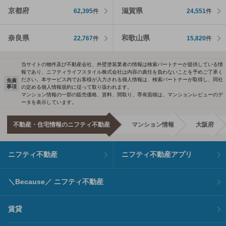
京都府
滋賀県
62,395
件
24,551
件
奈良県
和歌山県
22,767
件
15,820
件
当サイトの物件及び不動産会社、外壁塗装業者の情報は検索パートナーが提供している情
報であり、ニフティライフスタイル株式会社は内容の責任を負わないことを予めご了承く
ださい。本サービス内でお客様が入力される個人情報は、検索パートナーが取得し、同社
免責
事項
の定める個人情報規約に従って取り扱われます。
マンション情報の一部の販売価格、賃料、間取り、専有面積は、マンションレビューのデ
ータを表示しています。
不動産・住宅情報のニフティ不動産
マンション情報
大阪府
ニフティ不動産
ニフティ不動産アプリ
＼Because／ ニフティ不動産
賃貸