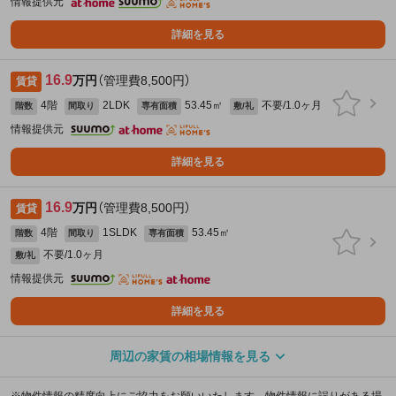
情報提供元
詳細を見る
16.9
万円
（管理費8,500円）
賃貸
4階
2LDK
53.45㎡
不要/1.0ヶ月
階数
間取り
専有面積
敷/礼
情報提供元
詳細を見る
16.9
万円
（管理費8,500円）
賃貸
4階
1SLDK
53.45㎡
階数
間取り
専有面積
不要/1.0ヶ月
敷/礼
情報提供元
詳細を見る
周辺の家賃の相場情報を見る
※物件情報の精度向上にご協力をお願いいたします。物件情報に誤りがある場