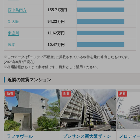
西中島南方
155.71万円
新大阪
94.23万円
東淀川
11.62万円
塚本
10.47万円
※このデータは「ニフティ不動産」に掲載されている物件を元に算出したものです。
(2026年8月7日現在)
※相場情報はあくまで参考値です。目安として活用ください。
近隣の賃貸マンション
新着
新着
新着
ラファヴール
プレサンス新大阪ザ・シ
メロディ