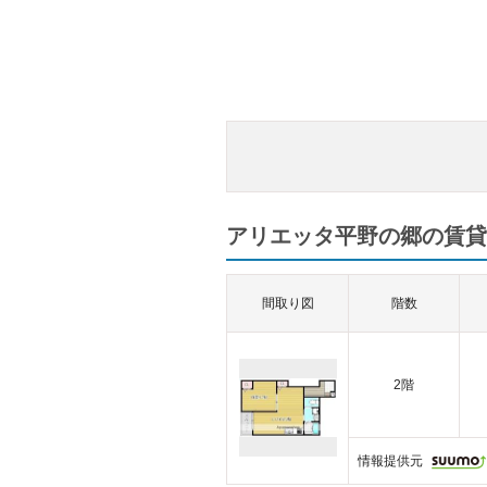
アリエッタ平野の郷の賃貸
間取り図
階数
2階
情報提供元