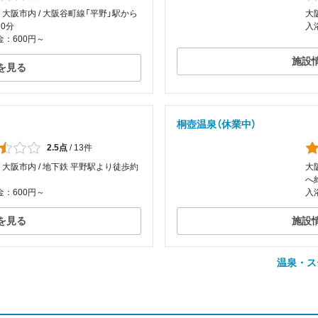
/ 大阪市内 / 大阪谷町線「平野」駅から
大
0分
入
：600円～
施設
を見る
桐壺温泉（休業中）
2.5点
/
13件
/ 大阪市内 / 地下鉄 平野駅より徒歩約
大
へ
：600円～
入
を見る
施設
温泉・ス