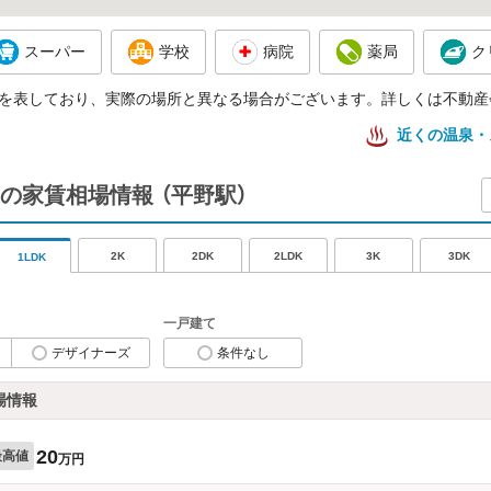
スーパー
学校
病院
薬局
ク
を表しており、実際の場所と異なる場合がございます。詳しくは不動産
近くの温泉・
の家賃相場情報
（平野駅）
2K
2DK
2LDK
3K
3DK
1LDK
一戸建て
デザイナーズ
条件なし
場情報
20
最高値
万円