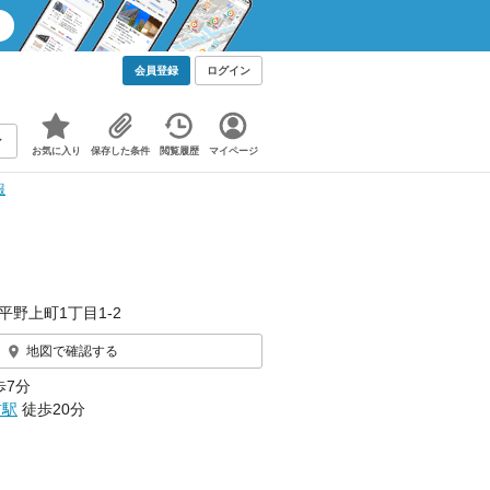
会員登録
ログイン
お気に入り
保存した条件
閲覧履歴
マイページ
報
平野上町1丁目1-2
地図で確認する
歩7分
前駅
徒歩20分