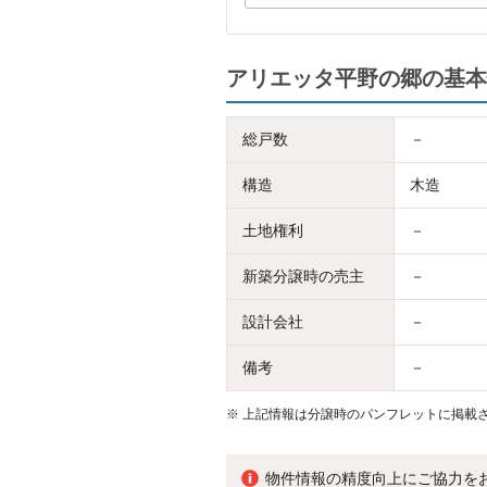
アリエッタ平野の郷の基本
総戸数
－
構造
木造
土地権利
－
新築分譲時の売主
－
設計会社
－
備考
－
※
上記情報は分譲時のパンフレットに掲載さ
物件情報の精度向上にご協力を