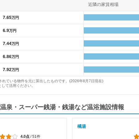
近隣の家賃相場
7.65
万円
6.9
万円
7.44
万円
6.86
万円
7.92
万円
れている物件を元に算出したものです。(2026年8月7日現在)
として活用ください。
温泉・スーパー銭湯・銭湯など温浴施設情報
橘湯
4.0点
/
51件