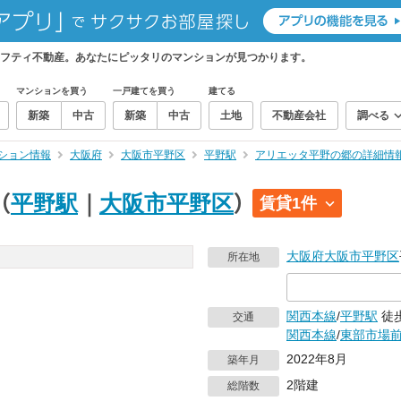
フティ不動産。あなたにピッタリのマンションが見つかります。
マンションを買う
一戸建てを買う
建てる
新築
中古
新築
中古
土地
不動産会社
調べる
ション情報
大阪府
大阪市平野区
平野駅
アリエッタ平野の郷の詳細情
（
平野駅
｜
大阪市平野区
）
賃貸1件
大阪府
大阪市平野区
所在地
関西本線
/
平野駅
徒
交通
関西本線
/
東部市場
2022年8月
築年月
2階建
総階数