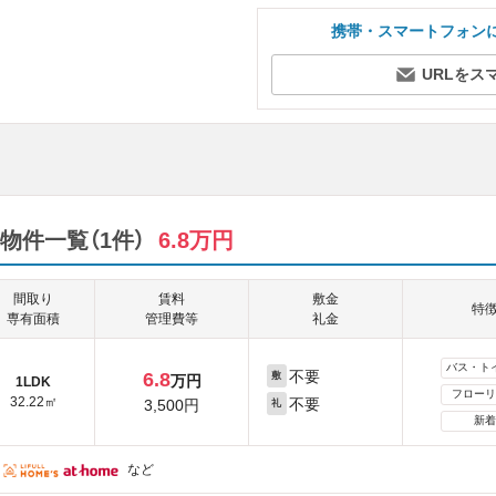
携帯・スマートフォン
URLをス
物件一覧（1件）
6.8万円
間取り
賃料
敷金
特
専有面積
管理費等
礼金
バス・ト
不要
6.8
敷
万円
1LDK
フローリ
32.22㎡
不要
3,500円
礼
新着
など