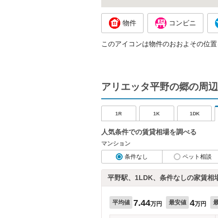
物件
コンビニ
このアイコンは物件のおおよその位置
アリエッタ平野の郷の周辺
1R
1K
1DK
人気条件での賃貸相場を調べる
マンション
条件なし
ペット相談
平野駅、1LDK、条件なしの家賃相
7.44
4
平均値
最安値
万円
万円