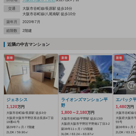
交通
大阪市谷町線/長原駅 徒歩16分
大阪市谷町線/八尾南駅 徒歩10分
築年月
2020年7月
総階数
2階建
近隣の中古マンション
新着
新着
新着
ジェネシス
ライオンズマンション平
エパック
野
1,120
1,480
万円
万円
1,800～2,180
万円
大阪市谷町線/長原駅 徒歩3分
大阪市谷町線/
大阪府大阪市平野区長吉長原4丁目
大阪府大阪市平
大阪市谷町線/平野駅 徒歩13分
18番41号
55号
大阪府大阪市平野区平野南1丁目3-2
築29年7ヶ月 / 7階建
築36年9ヶ月 /
築38年11ヶ月 / 15階建
2LDK / 59.90㎡
2LDK / 63.15
3LDK / 63.24～63.87㎡