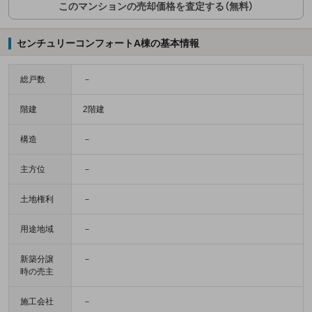
このマンションの売却価格を査定する（無料）
センチュリーコンフォートA棟の基本情報
総戸数
－
階建
2階建
構造
－
主方位
－
土地権利
－
用途地域
－
新築分譲
－
時の売主
施工会社
－