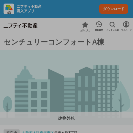
ニフティ不動産
ダウンロード
購入アプリ
カンタン検索
閲覧履歴
マイページ
お気に入り
センチュリーコンフォートA棟
建物外観
所在地
大阪府
大阪市平野区
長吉六反3丁目