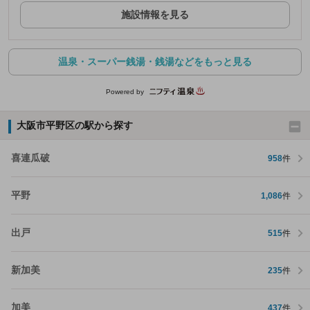
施設情報を見る
温泉・スーパー銭湯・銭湯などをもっと見る
Powered by
大阪市平野区の駅から探す
喜連瓜破
958
件
平野
1,086
件
出戸
515
件
新加美
235
件
加美
437
件