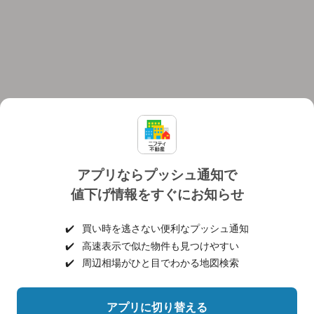
アプリならプッシュ通知で
値下げ情報をすぐにお知らせ
対応機種
個人情報保護ポリシー
利用規約
運営会社
✔️
買い時を逃さない便利なプッシュ通知
ヘルプ・お問い合わせ
採用情報
✔️
高速表示で似た物件も見つけやすい
✔️
周辺相場がひと目でわかる地図検索
アプリに切り替える