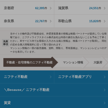
京都府
滋賀県
62,395
件
24,551
件
奈良県
和歌山県
22,767
件
15,820
件
当サイトの物件及び不動産会社、外壁塗装業者の情報は検索パートナーが提供している情
報であり、ニフティライフスタイル株式会社は内容の責任を負わないことを予めご了承く
ださい。本サービス内でお客様が入力される個人情報は、検索パートナーが取得し、同社
免責
事項
の定める個人情報規約に従って取り扱われます。
マンション情報の一部の販売価格、賃料、間取り、専有面積は、マンションレビューのデ
ータを表示しています。
不動産・住宅情報のニフティ不動産
マンション情報
大阪府
ニフティ不動産
ニフティ不動産アプリ
＼Because／ ニフティ不動産
賃貸