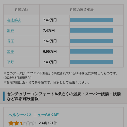
近隣の駅
近隣の家賃相場
喜連瓜破
7.47万円
出戸
7.4万円
長原
7.67万円
加美
6.95万円
平野
7.43万円
※このデータは「ニフティ不動産」に掲載されている物件を元に算出したものです。
(2026年8月8日現在)
※相場情報はあくまで参考値です。目安として活用ください。
センチュリーコンフォートA棟近くの温泉・スーパー銭湯・銭湯
など温浴施設情報
ヘルシーバス ニューSAKAE
2.4点
/
21件