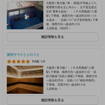
大阪府 / 東大阪 / 車： 国道25号線より八
尾警察方面を北に向かい、太子堂交差点
左折 電車＆徒歩： ・ＪＲ大和路線「八尾
駅」下車後、南西方向へ徒歩約10分 バス
＆徒歩： ・近鉄バス「太子堂停留所」下車
後、南西方向へ徒歩約２分
入浴料金：600円～
施設情報を見る
貸切サウナととのうと
5.0点
/
1件
大阪府 / 東大阪 / ・ＪＲ大和路線「八尾
駅」下車後、南西方向へ徒歩約５分 ・近
鉄大阪線「近鉄八尾駅」下車後、南西方向
へ徒歩約25分 ・近鉄バス「植松停留所」
下車後、北西方向へ徒歩約３分
入浴料金：-
施設情報を見る