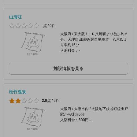
山清荘
-点
/
0件
大阪府 / 東大阪 / ＪＲ八尾駅より徒歩約５
分、天理吹田線/近畿自動車道 八尾ICよ
り車約15分
入浴料金：-
施設情報を見る
松竹温泉
2.0点
/
9件
大阪府 / 大阪市内 / 大阪地下鉄谷町線出戸
駅から徒歩6分
入浴料金：600円～