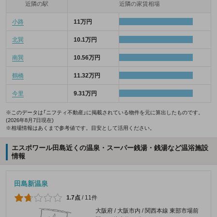
近隣の駅
近隣の家賃相場
小路
11万円
北巽
10.1万円
南巽
10.56万円
鶴橋
11.32万円
今里
9.31万円
※このデータは「ニフティ不動産」に掲載されている物件を元に算出したものです。
(2026年8月7日現在)
※相場情報はあくまで参考値です。目安として活用ください。
エスポワール田島近くの温泉・スーパー銭湯・銭湯など温浴施設
情報
田島新温泉
1.7点
/
11件
大阪府 / 大阪市内 / 関西本線 東部市場前