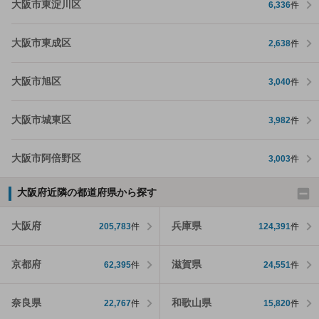
大阪市東淀川区
6,336
件
大阪市東成区
2,638
件
大阪市旭区
3,040
件
大阪市城東区
3,982
件
大阪市阿倍野区
3,003
件
大阪府近隣の都道府県から探す
大阪府
兵庫県
205,783
件
124,391
件
京都府
滋賀県
62,395
件
24,551
件
奈良県
和歌山県
22,767
件
15,820
件