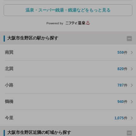
温泉・スーパー銭湯・銭湯などをもっと見る
Powered by
大阪市生野区の駅から探す
南巽
559
件
北巽
820
件
小路
787
件
鶴橋
940
件
今里
1,075
件
大阪市生野区近隣の町域から探す