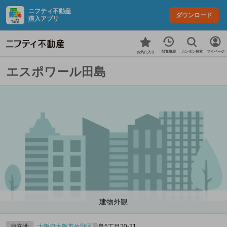
ニフティ不動産
ダウンロード
購入アプリ
カンタン検索
閲覧履歴
マイページ
お気に入り
エスポワール田島
建物外観
所在地
大阪府
大阪市生野区
田島5丁目20-21