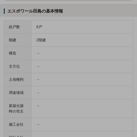
エスポワール田島の基本情報
総戸数
6戸
階建
2階建
構造
－
主方位
－
土地権利
－
用途地域
－
新築分譲
－
時の売主
施工会社
－