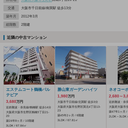
交通
大阪市千日前線/南巽駅 徒歩13分
築年月
2012年3月
総階数
2階建
近隣の中古マンション
エステムコート鶴橋パル
勝山東ガーデンハイツ
ネオコー
テピア
1,980
2,680～3,
万円
3,680
万円
大阪市千日前線/北巽駅 徒歩3分
近鉄難波・奈良
大阪府大阪市生野区巽北4丁目13-
大阪府大阪市生
近鉄難波・奈良線/鶴橋駅 徒歩14分
23
築47年1ヶ月 /
大阪府大阪市生野区鶴橋5丁目21-
築45年2ヶ月 / 6階建
20
2LDK～3LDK /
3LDK / 67.81㎡
築24年9ヶ月 / 10階建
3LDK / 67.84㎡