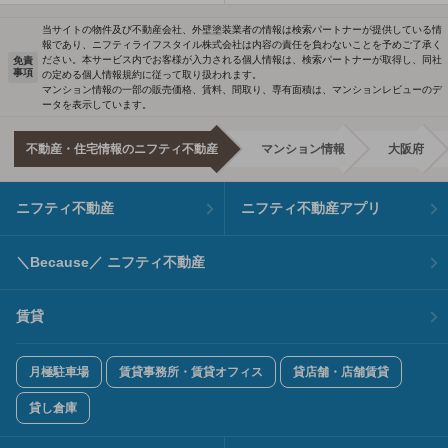
当サイトの物件及び不動産会社、外壁塗装業者の情報は検索パートナーが提供している情
報であり、ニフティライフスタイル株式会社は内容の責任を負わないことを予めご了承く
ださい。本サービス内でお客様が入力される個人情報は、検索パートナーが取得し、同社
免責
事項
の定める個人情報規約に従って取り扱われます。
マンション情報の一部の販売価格、賃料、間取り、専有面積は、マンションレビューのデ
ータを表示しています。
不動産・住宅情報のニフティ不動産
マンション情報
大阪府
ニフティ不動産
ニフティ不動産アプリ
＼Because／ ニフティ不動産
賃貸
月極駐車場
賃貸事務所・賃貸オフィス
貸店舗・店舗賃貸
貸し倉庫