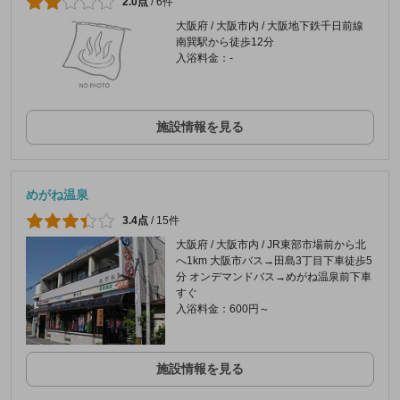
2.0点
/
6件
大阪府 / 大阪市内 / 大阪地下鉄千日前線
南巽駅から徒歩12分
入浴料金：-
施設情報を見る
めがね温泉
3.4点
/
15件
大阪府 / 大阪市内 / JR東部市場前から北
へ1km 大阪市バス→田島3丁目下車徒歩5
分 オンデマンドバス→めがね温泉前下車
すぐ
入浴料金：600円～
施設情報を見る