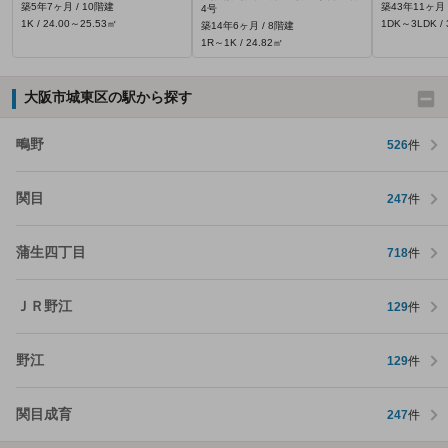
築5年7ヶ月 / 10階建
築43年11ヶ月 
4号
1K / 24.00～25.53㎡
1DK～3LDK / 
築14年6ヶ月 / 8階建
1R～1K / 24.82㎡
大阪市城東区の駅から探す
鴫野
526
件
関目
247
件
蒲生四丁目
718
件
ＪＲ野江
129
件
野江
129
件
関目成育
247
件