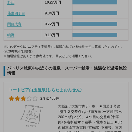
野江
10.27万円
蒲生四丁目
9.34万円
関目成育
9.72万円
鴫野
9.13万円
※このデータは「ニフティ不動産」に掲載されている物件を元に算出したものです。
(2026年8月7日現在)
※相場情報はあくまで参考値です。目安として活用ください。
パトリス城東中央近くの温泉・スーパー銭湯・銭湯など温浴施設
情報
ユートピア白玉温泉(しらたまおんせん）
2.9点
/
65件
大阪府 / 大阪市内 / ・車： ■ 国道１号線
「蒲生２交差点」より南方向（一方通行）へ
200ｍ（約２分）、４つ目の交差点（十字
路）を右折後すぐ右手 ・電車＆徒歩 ■ JR
西日本＆京阪電鉄「京橋駅」下車後、東方