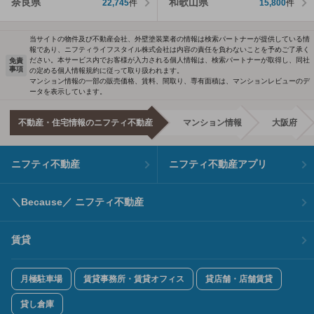
奈良県
和歌山県
22,745
件
15,800
件
当サイトの物件及び不動産会社、外壁塗装業者の情報は検索パートナーが提供している情
報であり、ニフティライフスタイル株式会社は内容の責任を負わないことを予めご了承く
ださい。本サービス内でお客様が入力される個人情報は、検索パートナーが取得し、同社
免責
事項
の定める個人情報規約に従って取り扱われます。
マンション情報の一部の販売価格、賃料、間取り、専有面積は、マンションレビューのデ
ータを表示しています。
不動産・住宅情報のニフティ不動産
マンション情報
大阪府
ニフティ不動産
ニフティ不動産アプリ
＼Because／ ニフティ不動産
賃貸
月極駐車場
賃貸事務所・賃貸オフィス
貸店舗・店舗賃貸
貸し倉庫