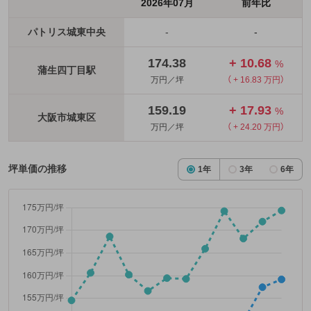
2026年07月
前年比
パトリス城東中央
-
-
174.38
+ 10.68
%
蒲生四丁目駅
万円／坪
（ + 16.83 万円）
159.19
+ 17.93
%
大阪市城東区
万円／坪
（ + 24.20 万円）
坪単価の推移
1年
3年
6年