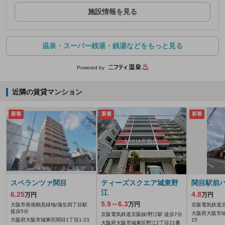
施設情報を見る
温泉・スーパー銭湯・銭湯などをもっと見る
Powered by
近隣の賃貸マンション
新着
新着
新着
スペランツァ関目
ティーズスクエア城東野
関目駅前
江
6.25
4.8
万円
万円
5.9～6.3
万円
大阪市長堀鶴見緑地/蒲生四丁目駅
京阪電気鉄道京
徒歩5分
大阪府大阪市城
京阪電気鉄道京阪線/野江駅 徒歩7分
大阪府大阪市城東区関目1丁目1-23
15
大阪府大阪市城東区野江2丁目21番