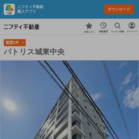
ニフティ不動産
ダウンロード
購入アプリ
カンタン検索
閲覧履歴
マイページ
お気に入り
賃貸1件
パトリス城東中央