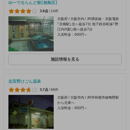
ゆーでるらんど都【都島区】
3.9点
/
14件
大阪府 / 大阪市内 / JR環状線・京阪電鉄
「京橋駅」北へ徒歩7分 地下鉄谷町線「野
江内代駅」南へ徒歩7分
入浴料金：600円～
施設情報を見る
志宜野けごん温泉
3.7点
/
68件
大阪府 / 大阪市内 / JR学研都市線鴫野駅
から北東へ
入浴料金：600円～