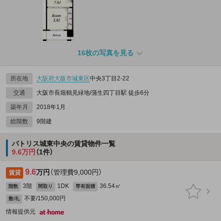
16枚の写真を見る
所在地
大阪府
大阪市城東区
中央3丁目2-22
交通
大阪市長堀鶴見緑地/蒲生四丁目駅 徒歩6分
築年月
2018年1月
総階数
9階建
パトリス城東中央の賃貸物件一覧
9.6万円
（1件）
9.6
万円
（管理費9,000円）
賃貸
3階
1DK
36.54㎡
階数
間取り
専有面積
不要/150,000円
敷/礼
情報提供元