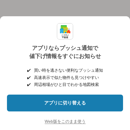
アプリならプッシュ通知で
値下げ情報をすぐにお知らせ
対応機種
個人情報保護ポリシー
利用規約
運営会社
✔️
買い時を逃さない便利なプッシュ通知
ヘルプ・お問い合わせ
採用情報
✔️
高速表示で似た物件も見つけやすい
✔️
周辺相場がひと目でわかる地図検索
アプリに切り替える
©NIFTY Lifestyle Co., Ltd.
Web版をこのまま使う