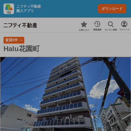
ニフティ不動産
ダウンロード
購入アプリ
カンタン検索
閲覧履歴
マイページ
お気に入り
賃貸8件
Halu花園町