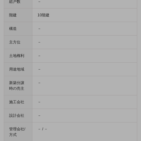
総戸数
－
階建
10階建
構造
－
主方位
－
土地権利
－
用途地域
－
新築分譲
－
時の売主
施工会社
－
設計会社
－
管理会社/
－ / －
方式