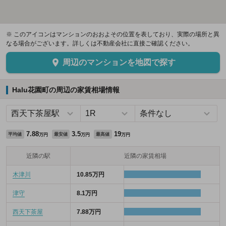
※ このアイコンはマンションのおおよその位置を表しており、実際の場所と異
なる場合がございます。詳しくは不動産会社に直接ご確認ください。
周辺のマンションを地図で探す
Halu花園町の周辺の家賃相場情報
7.88
3.5
19
平均値
最安値
最高値
万円
万円
万円
近隣の駅
近隣の家賃相場
木津川
10.85万円
津守
8.1万円
西天下茶屋
7.88万円