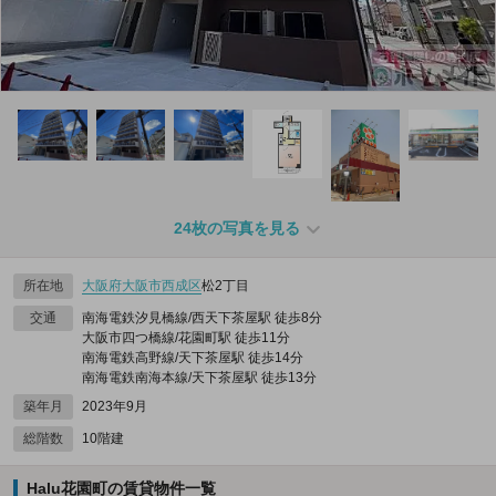
24枚の写真を見る
所在地
大阪府
大阪市西成区
松2丁目
交通
南海電鉄汐見橋線/西天下茶屋駅 徒歩8分
大阪市四つ橋線/花園町駅 徒歩11分
南海電鉄高野線/天下茶屋駅 徒歩14分
南海電鉄南海本線/天下茶屋駅 徒歩13分
築年月
2023年9月
総階数
10階建
Halu花園町の賃貸物件一覧