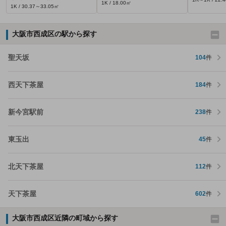
1K / 18.00㎡
1K / 30.37～33.05㎡
大阪市西成区の駅から探す
聖天坂
104
件
西天下茶屋
184
件
新今宮駅前
238
件
東玉出
45
件
北天下茶屋
112
件
天下茶屋
602
件
大阪市西成区近隣の町域から探す