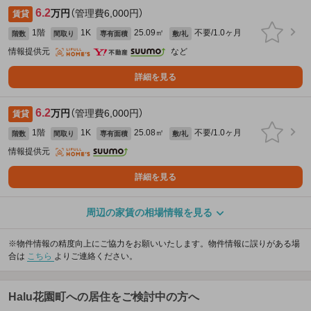
6.2
万円
（管理費6,000円）
賃貸
1階
1K
25.09㎡
不要/1.0ヶ月
階数
間取り
専有面積
敷/礼
情報提供元
など
詳細を見る
6.2
万円
（管理費6,000円）
賃貸
1階
1K
25.08㎡
不要/1.0ヶ月
階数
間取り
専有面積
敷/礼
情報提供元
詳細を見る
周辺の家賃の相場情報を見る
※物件情報の精度向上にご協力をお願いいたします。物件情報に誤りがある場
合は
こちら
よりご連絡ください。
Halu花園町への居住をご検討中の方へ