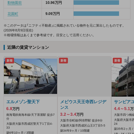
動物園前
10.96万円
花園町
9.09万円
※このデータは「ニフティ不動産」に掲載されている物件を元に算出したものです。
(2026年8月9日現在)
※相場情報はあくまで参考値です。目安として活用ください。
近隣の賃貸マンション
新着
新着
新着
エルメゾン聖天下
メビウス天王寺西レジデ
サンピア
ンス
6.8
4.4～5.1
万円
万
3.2～3.4
万円
南海電鉄南海本線/天下茶屋駅 徒歩7
大阪市四つ橋線
分
大阪府大阪市西
大阪市谷町線/阿倍野駅 徒歩9分
大阪府大阪市西成区聖天下1丁目4-
24
大阪府大阪市西成区山王3丁目5-5
33
築35年2ヶ月 /
築34年9ヶ月 / 10階建
築6年10ヶ月 / 3階建
1R～1K / 22.