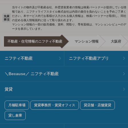
当サイトの物件及び不動産会社、外壁塗装業者の情報は検索パートナーが提供している情
報であり、ニフティライフスタイル株式会社は内容の責任を負わないことを予めご了承く
ださい。本サービス内でお客様が入力される個人情報は、検索パートナーが取得し、同社
免責
事項
の定める個人情報規約に従って取り扱われます。
マンション情報の一部の販売価格、賃料、間取り、専有面積は、マンションレビューのデ
ータを表示しています。
不動産・住宅情報のニフティ不動産
マンション情報
大阪府
ニフティ不動産
ニフティ不動産アプリ
＼Because／ ニフティ不動産
賃貸
月極駐車場
賃貸事務所・賃貸オフィス
貸店舗・店舗賃貸
貸し倉庫