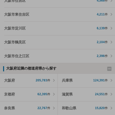
大阪市住吉区
4,568
件
大阪市東住吉区
4,211
件
大阪市淀川区
6,139
件
大阪市鶴見区
2,104
件
大阪市住之江区
2,396
件
大阪府近隣の都道府県から探す
大阪府
兵庫県
205,783
件
124,391
件
京都府
滋賀県
62,395
件
24,551
件
奈良県
和歌山県
22,767
件
15,820
件