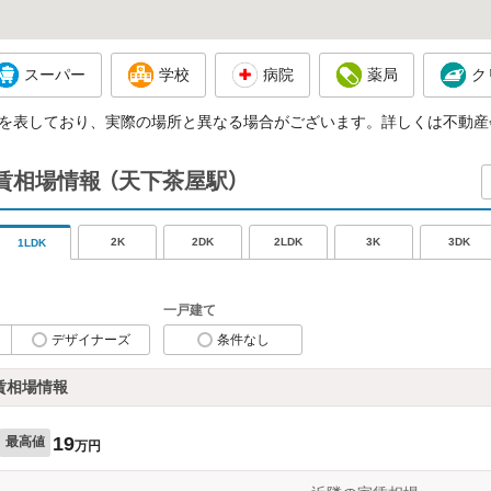
スーパー
学校
病院
薬局
ク
を表しており、実際の場所と異なる場合がございます。詳しくは不動産
家賃相場情報
（天下茶屋駅）
2K
2DK
2LDK
3K
3DK
1LDK
一戸建て
デザイナーズ
条件なし
賃相場情報
19
最高値
万円