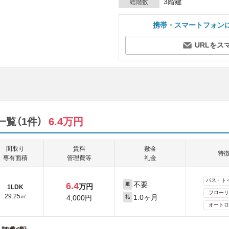
3階建
総階数
携帯・スマートフォン
URLをス
一覧（1件）
6.4万円
間取り
賃料
敷金
特
専有面積
管理費等
礼金
バス・ト
不要
6.4
敷
万円
1LDK
フローリ
29.25㎡
1.0ヶ月
4,000円
礼
オートロ