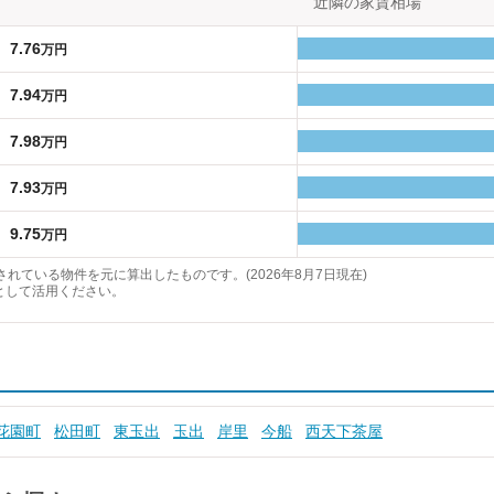
近隣の家賃相場
7.76
万円
7.94
万円
7.98
万円
7.93
万円
9.75
万円
れている物件を元に算出したものです。(2026年8月7日現在)
として活用ください。
花園町
松田町
東玉出
玉出
岸里
今船
西天下茶屋