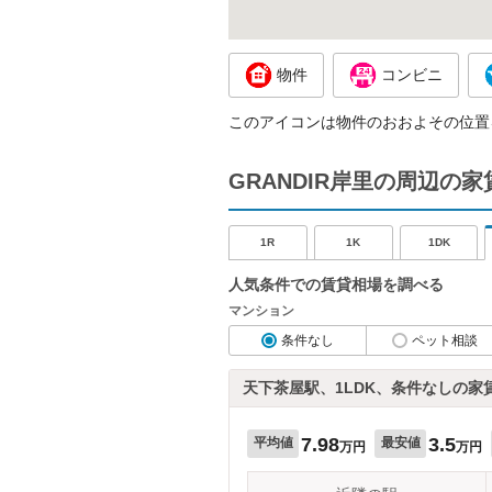
物件
コンビニ
このアイコンは物件のおおよその位置
GRANDIR岸里の周辺の
1R
1K
1DK
人気条件での賃貸相場を調べる
マンション
条件なし
ペット相談
天下茶屋駅、1LDK、条件なしの家
7.98
3.5
平均値
最安値
万円
万円