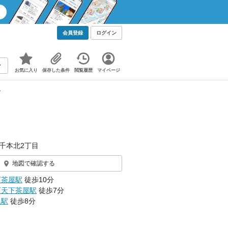
会員登録
ログイン
お気に入り
保存した条件
閲覧履歴
マイページ
報
千本北2丁目
地図で確認する
下茶屋駅
徒歩10分
西天下茶屋駅
徒歩7分
里駅
徒歩8分