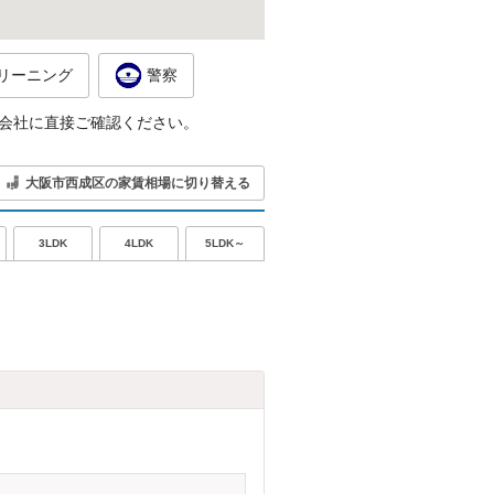
リーニング
警察
会社に直接ご確認ください。
大阪市西成区の家賃相場に切り替える
5LDK～
3LDK
4LDK