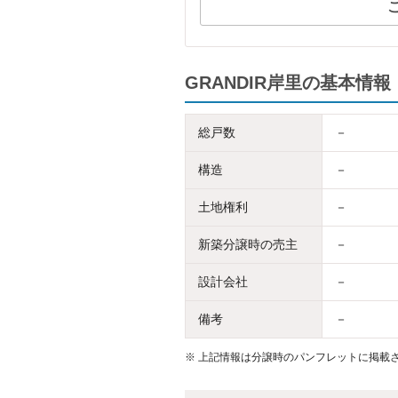
GRANDIR岸里の基本情報
総戸数
－
構造
－
土地権利
－
新築分譲時の売主
－
設計会社
－
備考
－
※
上記情報は分譲時のパンフレットに掲載さ