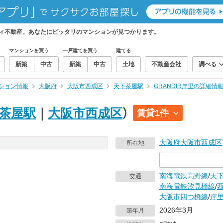
フティ不動産。あなたにピッタリのマンションが見つかります。
マンションを買う
一戸建てを買う
建てる
新築
中古
新築
中古
土地
不動産会社
調べる
ション情報
大阪府
大阪市西成区
天下茶屋駅
GRANDIR岸里の詳細情
茶屋駅
｜
大阪市西成区
）
賃貸1件
大阪府
大阪市西成区
所在地
南海電鉄高野線
/
天
交通
南海電鉄汐見橋線
/
大阪市四つ橋線
/
岸
2026年3月
築年月