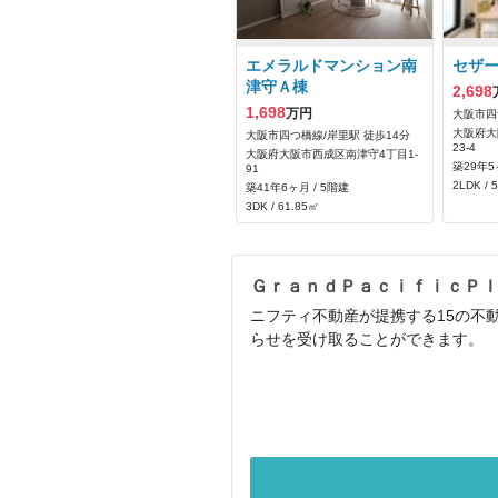
エメラルドマンション南
セザ
津守Ａ棟
2,698
1,698
万円
大阪市四
大阪府大
大阪市四つ橋線/岸里駅 徒歩14分
23-4
大阪府大阪市西成区南津守4丁目1-
築29年5
91
2LDK / 
築41年6ヶ月 / 5階建
3DK / 61.85㎡
ＧｒａｎｄＰａｃｉｆｉｃＰ
ニフティ不動産が提携する15の不
らせを受け取ることができます。