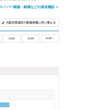
スーパー銭湯・銭湯などの温浴施設
大阪市西成区の家賃相場に切り替える
5LDK～
3LDK
4LDK