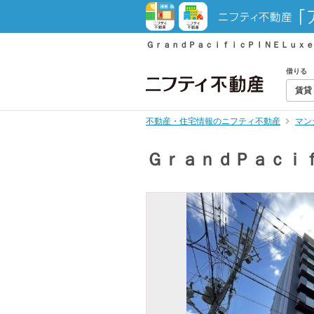
ＧｒａｎｄＰａｃｉｆｉｃＰＩＮＥＬｕｘｅ
借りる
賃貸
不動産・住宅情報のニフティ不動産
マン
ＧｒａｎｄＰａｃｉ