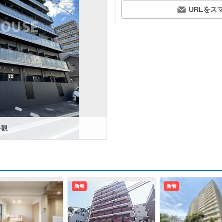
URLをス
外観
新着
新着