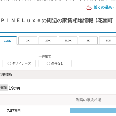
近くの温泉・
ＰＩＮＥＬｕｘｅの周辺の家賃相場情報
（花園町
2K
2DK
2LDK
3K
3DK
1LDK
一戸建て
デザイナーズ
条件なし
相場情報
19
最高値
万円
近隣の家賃相場
7.87
万円