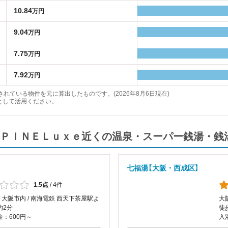
10.84
万円
9.04
万円
7.75
万円
7.92
万円
れている物件を元に算出したものです。(2026年8月6日現在)
として活用ください。
ＰＩＮＥＬｕｘｅ近くの温泉・スーパー銭湯・銭
七福湯【大阪・西成区】
1.5点
/
4件
/ 大阪市内 / 南海電鉄 西天下茶屋駅よ
大
約2分
徒
：600円～
入