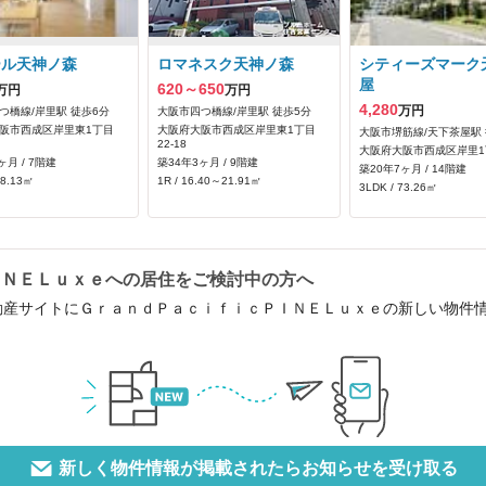
ール天神ノ森
ロマネスク天神ノ森
シティーズマーク
屋
620～650
万円
万円
4,280
万円
つ橋線/岸里駅 徒歩6分
大阪市四つ橋線/岸里駅 徒歩5分
阪市西成区岸里東1丁目
大阪府大阪市西成区岸里東1丁目
大阪市堺筋線/天下茶屋駅 
22-18
大阪府大阪市西成区岸里1丁
ヶ月 / 7階建
築34年3ヶ月 / 9階建
築20年7ヶ月 / 14階建
58.13㎡
1R / 16.40～21.91㎡
3LDK / 73.26㎡
ＩＮＥＬｕｘｅへの居住をご検討中の方へ
動産サイトにＧｒａｎｄＰａｃｉｆｉｃＰＩＮＥＬｕｘｅの新しい物件
新しく物件情報が掲載されたらお知らせを受け取る