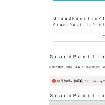
ＧｒａｎｄＰａｃｉｆｉｃＰ
ＧｒａｎｄＰａｃｉｆｉｃＰＩＮ
ＧｒａｎｄＰａｃｉｆｉｃ
※
販売価格、賃料、間取り、専有面積は、
物件情報の精度向上にご協力を
ＧｒａｎｄＰａｃｉｆｉｃ