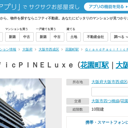
から、物件を探すならニフティ不動産。あなたにピッタリのマンションが見つかり
マンションを買う
一戸建てを買う
建てる
新築
中古
新築
中古
土地
不動産会社
調べる
ション情報
大阪府
大阪市西成区
花園町駅
ＧｒａｎｄＰａｃｉｆｉｃ
ｆｉｃＰＩＮＥＬｕｘｅ
（
花園町駅
｜
大
大阪府
大阪市西成区
所在地
大阪市四つ橋線
/
花
交通
10階建
総階数
携帯・スマートフォン