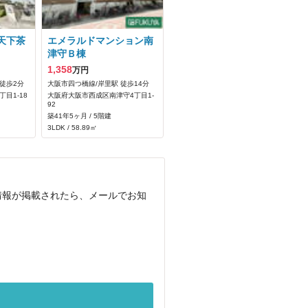
天下茶
エメラルドマンション南
津守Ｂ棟
1,358
万円
徒歩2分
大阪市四つ橋線/岸里駅 徒歩14分
目1-18
大阪府大阪市西成区南津守4丁目1-
92
築41年5ヶ月 / 5階建
3LDK / 58.89㎡
情報が掲載されたら、メールでお知