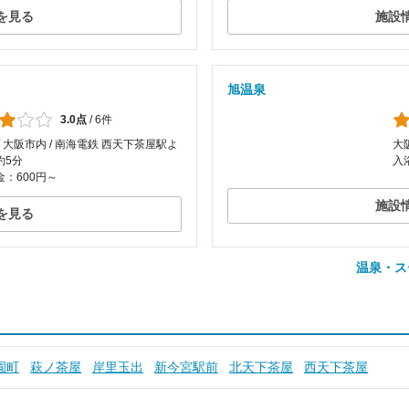
を見る
施設
旭温泉
3.0点
/
6件
/ 大阪市内 / 南海電鉄 西天下茶屋駅よ
大
約5分
入
：600円～
施設
を見る
温泉・ス
園町
萩ノ茶屋
岸里玉出
新今宮駅前
北天下茶屋
西天下茶屋