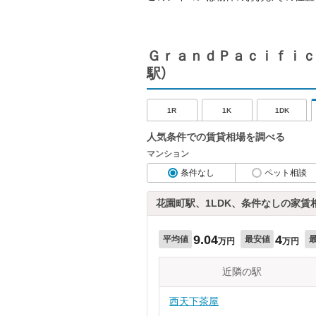
ＧｒａｎｄＰａｃｉｆｉｃ
駅）
1R
1K
1DK
人気条件での賃貸相場を調べる
マンション
条件なし
ペット相談
花園町駅、1LDK、条件なしの家賃
9.04
4
平均値
最安値
万円
万円
近隣の駅
西天下茶屋