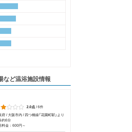
湯など温浴施設情報
2.0点
/
6件
阪府 / 大阪市内 / 四つ橋線「花園町駅」より
歩約6分
浴料金：600円～