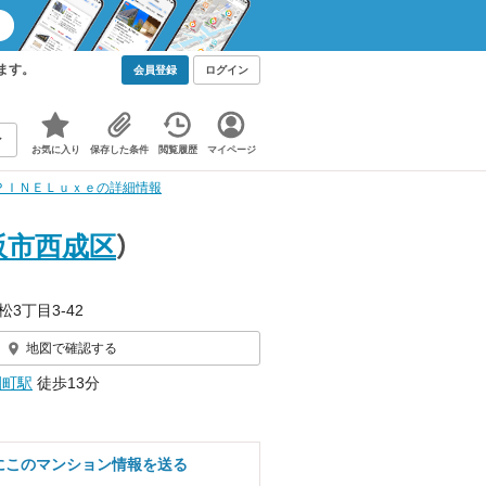
ます。
会員登録
ログイン
お気に入り
保存した条件
閲覧履歴
マイページ
ＰＩＮＥＬｕｘｅの詳細情報
阪市西成区
）
松3丁目3-42
地図で確認する
園町駅
徒歩13分
にこのマンション情報を送る