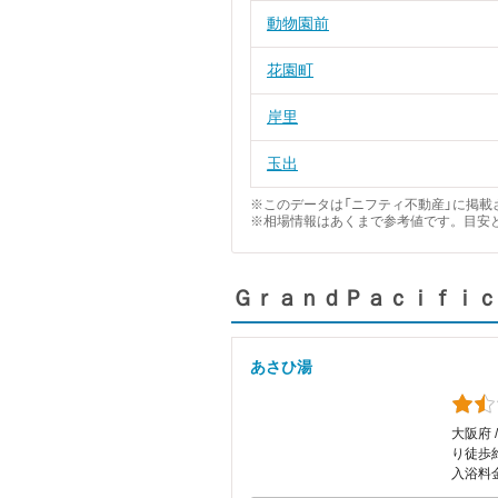
動物園前
花園町
岸里
玉出
※このデータは「ニフティ不動産」に掲載さ
※相場情報はあくまで参考値です。目安
ＧｒａｎｄＰａｃｉｆｉｃ
あさひ湯
大阪府 
り徒歩
入浴料金