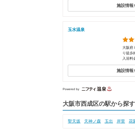
施設情報
玉水温泉
大阪府 
り徒歩
入浴料金
施設情報
Powered by
大阪市西成区の駅から探す
聖天坂
天神ノ森
玉出
岸里
花