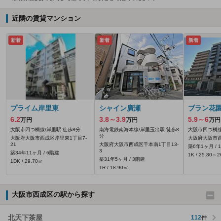
近隣の賃貸マンション
新着
新着
新着
プライム岸里東
シャイン廣瀬
ブラン花
6.2
3.8～3.9
5.9～6
万円
万円
万円
大阪市四つ橋線/岸里駅 徒歩8分
南海電鉄南海本線/岸里玉出駅 徒歩8
大阪市四つ橋線
分
大阪府大阪市西成区岸里東1丁目7-
大阪府大阪市西
21
大阪府大阪市西成区千本南1丁目13-
築6年1ヶ月 / 
3
築34年11ヶ月 / 6階建
1K / 25.80～
築31年5ヶ月 / 3階建
1DK / 29.70㎡
1R / 18.90㎡
大阪市西成区の駅から探す
北天下茶屋
112
件