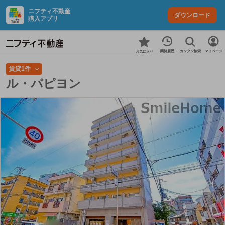
ニフティ不動産
ダウンロード
購入アプリ
カンタン検索
閲覧履歴
マイページ
お気に入り
賃貸1件
ル・パピヨン