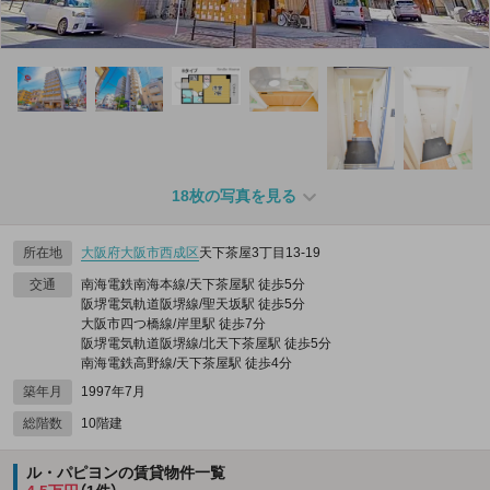
18枚の写真を見る
所在地
大阪府
大阪市西成区
天下茶屋3丁目13-19
交通
南海電鉄南海本線/天下茶屋駅 徒歩5分
阪堺電気軌道阪堺線/聖天坂駅 徒歩5分
大阪市四つ橋線/岸里駅 徒歩7分
阪堺電気軌道阪堺線/北天下茶屋駅 徒歩5分
南海電鉄高野線/天下茶屋駅 徒歩4分
築年月
1997年7月
総階数
10階建
ル・パピヨンの賃貸物件一覧