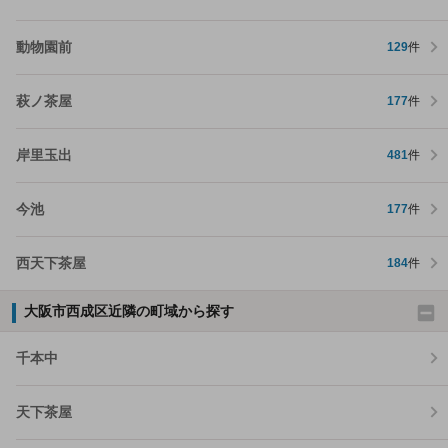
動物園前
129
件
萩ノ茶屋
177
件
岸里玉出
481
件
今池
177
件
西天下茶屋
184
件
大阪市西成区近隣の町域から探す
千本中
天下茶屋