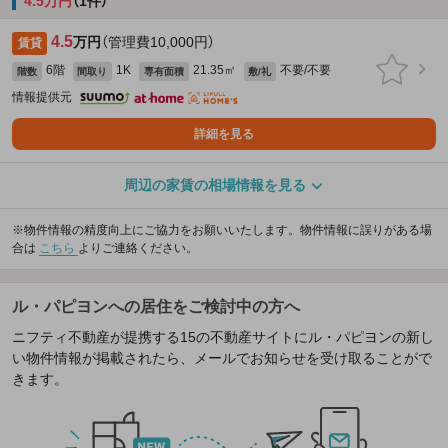
4.5万円
（1件）
4.5
万円
（管理費10,000円）
賃貸
6階
1K
21.35㎡
不要/不要
階数
間取り
専有面積
敷/礼
情報提供元
詳細を見る
周辺の家賃の相場情報を見る
※物件情報の精度向上にご協力をお願いいたします。物件情報に誤りがある場
合は
こちら
よりご連絡ください。
ル・パピヨンへの居住をご検討中の方へ
ニフティ不動産が提携する15の不動産サイトにル・パピヨンの新し
い物件情報が掲載されたら、メールでお知らせを受け取ることがで
きます。