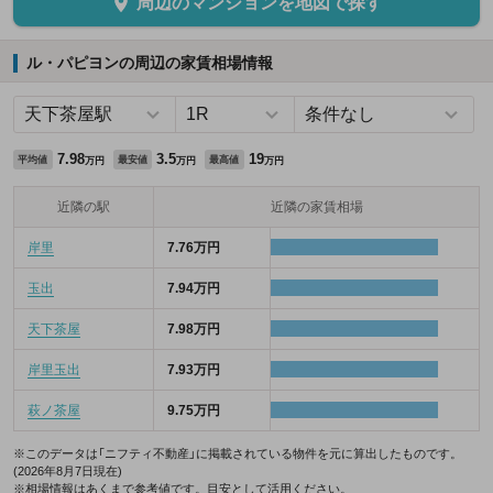
周辺のマンションを地図で探す
ル・パピヨンの周辺の家賃相場情報
7.98
3.5
19
平均値
最安値
最高値
万円
万円
万円
近隣の駅
近隣の家賃相場
岸里
7.76万円
玉出
7.94万円
天下茶屋
7.98万円
岸里玉出
7.93万円
萩ノ茶屋
9.75万円
※このデータは「ニフティ不動産」に掲載されている物件を元に算出したものです。
(2026年8月7日現在)
※相場情報はあくまで参考値です。目安として活用ください。