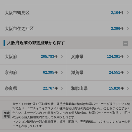
大阪市鶴見区
2,104
件
大阪市住之江区
2,396
件
大阪府近隣の都道府県から探す
大阪府
兵庫県
205,783
件
124,391
件
京都府
滋賀県
62,395
件
24,551
件
奈良県
和歌山県
22,767
件
15,820
件
当サイトの物件及び不動産会社、外壁塗装業者の情報は検索パートナーが提供している情
報であり、ニフティライフスタイル株式会社は内容の責任を負わないことを予めご了承く
ださい。本サービス内でお客様が入力される個人情報は、検索パートナーが取得し、同社
免責
事項
の定める個人情報規約に従って取り扱われます。
マンション情報の一部の販売価格、賃料、間取り、専有面積は、マンションレビューのデ
ータを表示しています。