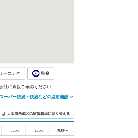
リーニング
警察
会社に直接ご確認ください。
スーパー銭湯・銭湯などの温浴施設
大阪市西成区の家賃相場に切り替える
5LDK～
3LDK
4LDK