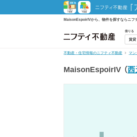
MaisonEspoirIVから、物件を探す
借りる
賃貸
不動産・住宅情報のニフティ不動産
マン
MaisonEspoirIV
（
西