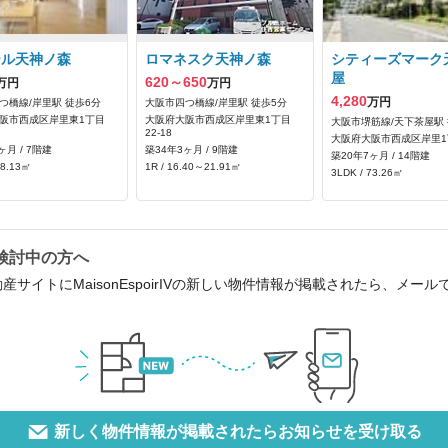
ール天神ノ森
ロマネスク天神ノ森
シティーズマーク
屋
620～650
万円
万円
4,280
万円
つ橋線/岸里駅 徒歩6分
大阪市四つ橋線/岸里駅 徒歩5分
阪市西成区岸里東1丁目
大阪府大阪市西成区岸里東1丁目
大阪市堺筋線/天下茶屋駅 
22-18
大阪府大阪市西成区岸里1丁
ヶ月 / 7階建
築34年3ヶ月 / 9階建
築20年7ヶ月 / 14階建
58.13㎡
1R / 16.40～21.91㎡
3LDK / 73.26㎡
をご検討中の方へ
産サイトにMaisonEspoirIVの新しい物件情報が掲載されたら、メ
新しく物件情報が掲載されたらお知らせを受け取る