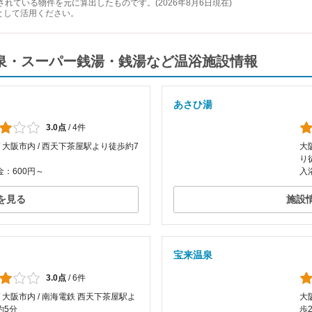
れている物件を元に算出したものです。(2026年8月6日現在)
として活用ください。
近くの温泉・スーパー銭湯・銭湯など温浴施設情報
あさひ湯
3.0点
/
4件
/ 大阪市内 / 西天下茶屋駅より徒歩約7
大
り
：600円～
入
を見る
施設
宝来温泉
3.0点
/
6件
/ 大阪市内 / 南海電鉄 西天下茶屋駅よ
大
約5分
歩