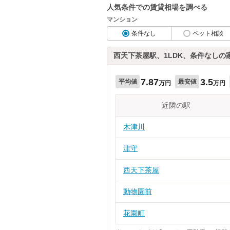
人気条件での賃貸相場を調べる
マンション
条件なし
ペット相談
西天下茶屋駅、1LDK、条件なしの
7.87
3.5
平均値
最安値
万円
万円
近隣の駅
木津川
津守
西天下茶屋
動物園前
花園町