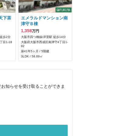
天下茶
エメラルドマンション南
津守Ｂ棟
1,358
万円
徒歩2分
大阪市四つ橋線/岸里駅 徒歩14分
目1-18
大阪府大阪市西成区南津守4丁目1-
92
築41年5ヶ月 / 5階建
3LDK / 58.89㎡
ールでお知らせを受け取ることができま