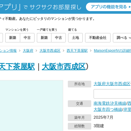
ならニフティ不動産。あなたにピッタリのマンションが見つかります。
マンションを買う
一戸建てを買う
建てる
新築
中古
新築
中古
土地
不動産会社
調べる
ション情報
大阪府
大阪市西成区
西天下茶屋駅
MaisonEspoirIVの詳
天下茶屋駅
｜
大阪市西成区
）
大阪府
大阪市西成区
所在地
南海電鉄汐見橋線
/
交通
大阪市四つ橋線
/
岸
2025年7月
築年月
3階建
総階数