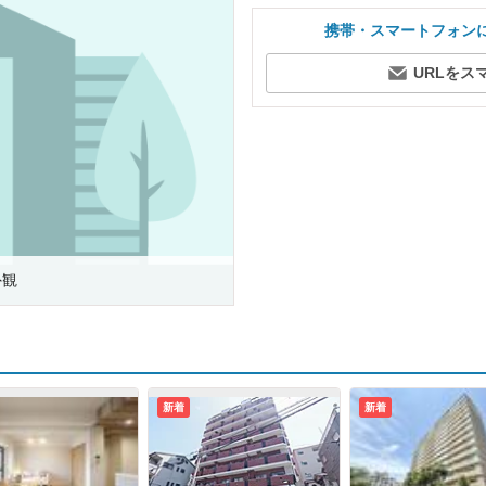
携帯・スマートフォン
URLをス
外観
新着
新着