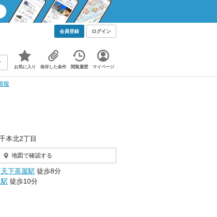
会員登録
ログイン
お気に入り
保存した条件
閲覧履歴
マイページ
細情報
千本北2丁目
地図で確認する
西天下茶屋駅
徒歩8分
里駅
徒歩10分