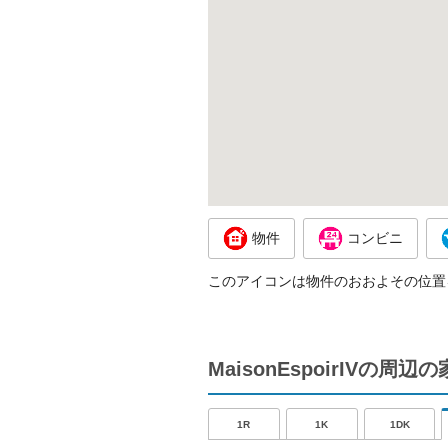
物件
コンビニ
このアイコンは物件のおおよその位置
MaisonEspoirIVの周
1R
1K
1DK