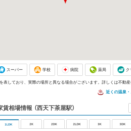
スーパー
学校
病院
薬局
ク
を表しており、実際の場所と異なる場合がございます。詳しくは不動産
近くの温泉・
辺の家賃相場情報
（西天下茶屋駅）
2K
2DK
2LDK
3K
3DK
1LDK