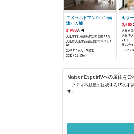
エメラルドマンション南
セザ
津守Ａ棟
2,698
1,698
万円
大阪市四
大阪府大
大阪市四つ橋線/岸里駅 徒歩14分
23-4
大阪府大阪市西成区南津守4丁目1-
築29年5
91
2LDK / 
築41年6ヶ月 / 5階建
3DK / 61.85㎡
MaisonEspoirIVへの居住
ニフティ不動産が提携する15の不動
す。