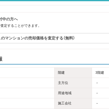
ご検討中の方へ
を無料で査定することができます。
このマンションの売却価格を査定する（無料）
報
階建
3階建
主方位
－
用途地域
－
施工会社
－