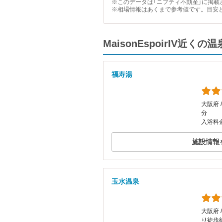
※このデータは「ニフティ不動産」に掲載さ
※相場情報はあくまで参考値です。目安
MaisonEspoirIV
福寿湯
大阪府 
分
入浴料金
施設情報
玉水温泉
大阪府 
り徒歩