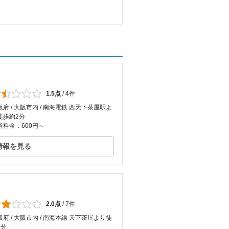
1.5点
/
4件
阪府 / 大阪市内 / 南海電鉄 西天下茶屋駅よ
徒歩約2分
浴料金：600円～
情報を見る
2.0点
/
7件
阪府 / 大阪市内 / 南海本線 天下茶屋より徒
2分