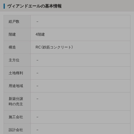
ヴィアンドエールの基本情報
総戸数
－
階建
4階建
構造
RC（鉄筋コンクリート）
主方位
－
土地権利
－
用途地域
－
新築分譲
－
時の売主
施工会社
－
設計会社
－