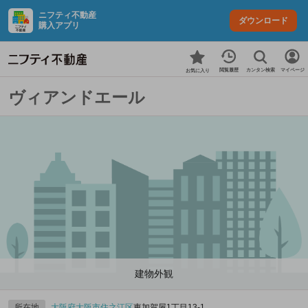
ニフティ不動産
ダウンロード
購入アプリ
カンタン検索
閲覧履歴
マイページ
お気に入り
ヴィアンドエール
建物外観
所在地
大阪府
大阪市住之江区
東加賀屋1丁目13-1