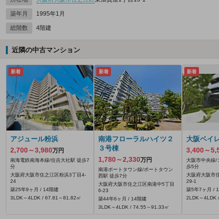
築年月
1995年1月
総階数
4階建
近隣の中古マンション
新着
新着
新着
アジュール粉浜
南港フローラルハイツ２
大阪ベイ
３号棟
2,700～3,980
3,400～5,
万円
1,780～2,330
万円
南海電鉄南海本線/住吉大社駅 徒歩7
大阪市中央線/
分
歩5分
南港ポートタウン線/ポートタウン
大阪府大阪市住之江区粉浜3丁目4-
大阪府大阪市
西駅 徒歩7分
24
29-1
大阪府大阪市住之江区南港中5丁目
築25年9ヶ月 / 14階建
築5年7ヶ月 / 
6-23
3LDK～4LDK / 67.81～81.82㎡
2LDK～4LDK /
築44年6ヶ月 / 14階建
3LDK～4LDK / 74.55～91.33㎡