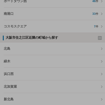
ポートタウン西
46
件
南港口
33
件
コスモスクエア
7
件
大阪市住之江区近隣の町域から探す
北島
緑木
浜口西
北加賀屋
新北島