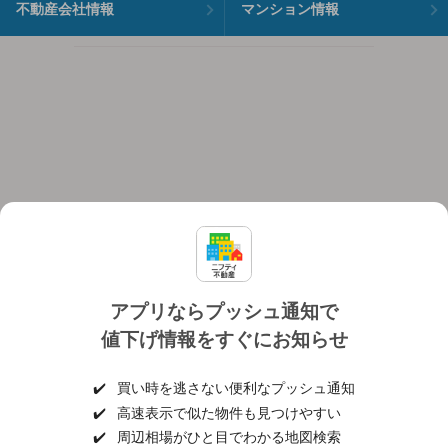
不動産会社情報
マンション情報
アプリならプッシュ通知で
値下げ情報をすぐにお知らせ
対応機種
個人情報保護ポリシー
利用規約
運営会社
✔️
買い時を逃さない便利なプッシュ通知
ヘルプ・お問い合わせ
採用情報
✔️
高速表示で似た物件も見つけやすい
✔️
周辺相場がひと目でわかる地図検索