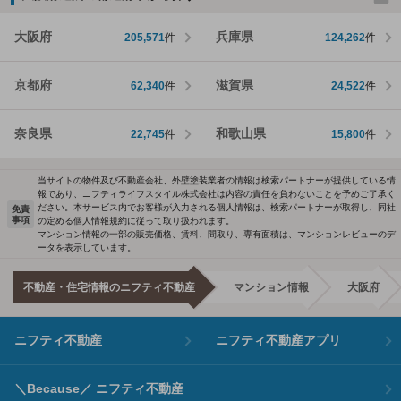
大阪府
兵庫県
205,571
件
124,262
件
京都府
滋賀県
62,340
件
24,522
件
奈良県
和歌山県
22,745
件
15,800
件
当サイトの物件及び不動産会社、外壁塗装業者の情報は検索パートナーが提供している情
報であり、ニフティライフスタイル株式会社は内容の責任を負わないことを予めご了承く
ださい。本サービス内でお客様が入力される個人情報は、検索パートナーが取得し、同社
免責
事項
の定める個人情報規約に従って取り扱われます。
マンション情報の一部の販売価格、賃料、間取り、専有面積は、マンションレビューのデ
ータを表示しています。
不動産・住宅情報のニフティ不動産
マンション情報
大阪府
ニフティ不動産
ニフティ不動産アプリ
＼Because／ ニフティ不動産