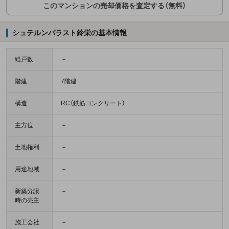
このマンションの売却価格を査定する（無料）
シュテルンパラスト鈴栄の基本情報
総戸数
－
階建
7階建
構造
RC（鉄筋コンクリート）
主方位
－
土地権利
－
用途地域
－
新築分譲
－
時の売主
施工会社
－