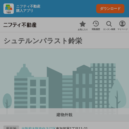
ニフティ不動産
ダウンロード
購入アプリ
カンタン検索
閲覧履歴
マイページ
お気に入り
シュテルンパラスト鈴栄
建物外観
所在地
大阪府
大阪市住之江区
東加賀屋1丁目11-21