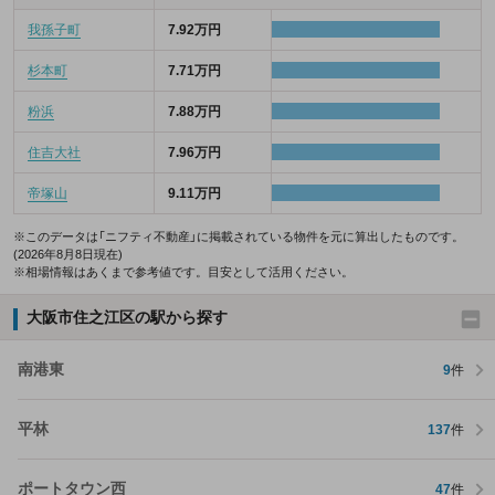
我孫子町
7.92万円
杉本町
7.71万円
粉浜
7.88万円
住吉大社
7.96万円
帝塚山
9.11万円
※このデータは「ニフティ不動産」に掲載されている物件を元に算出したものです。
(2026年8月8日現在)
※相場情報はあくまで参考値です。目安として活用ください。
大阪市住之江区の駅から探す
南港東
9
件
平林
137
件
ポートタウン西
47
件