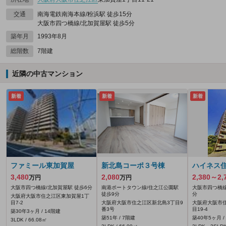
交通
南海電鉄南海本線/粉浜駅 徒歩15分
大阪市四つ橋線/北加賀屋駅 徒歩5分
築年月
1993年8月
総階数
7階建
近隣の中古マンション
新着
新着
新着
ファミール東加賀屋
新北島コーポ３号棟
ハイネス
3,480
2,080
2,380～2,
万円
万円
大阪市四つ橋線/北加賀屋駅 徒歩6分
南港ポートタウン線/住之江公園駅
大阪市四つ橋線
徒歩9分
分
大阪府大阪市住之江区東加賀屋1丁
目7-2
大阪府大阪市住之江区新北島3丁目9
大阪府大阪市
番3号
目19-4
築30年3ヶ月 / 14階建
築51年 / 7階建
築40年5ヶ月 /
3LDK / 66.08㎡