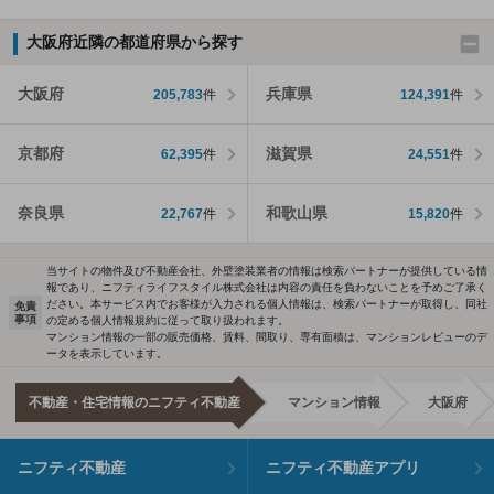
大阪府近隣の都道府県から探す
大阪府
兵庫県
205,783
件
124,391
件
京都府
滋賀県
62,395
件
24,551
件
奈良県
和歌山県
22,767
件
15,820
件
当サイトの物件及び不動産会社、外壁塗装業者の情報は検索パートナーが提供している情
報であり、ニフティライフスタイル株式会社は内容の責任を負わないことを予めご了承く
ださい。本サービス内でお客様が入力される個人情報は、検索パートナーが取得し、同社
免責
事項
の定める個人情報規約に従って取り扱われます。
マンション情報の一部の販売価格、賃料、間取り、専有面積は、マンションレビューのデ
ータを表示しています。
不動産・住宅情報のニフティ不動産
マンション情報
大阪府
ニフティ不動産
ニフティ不動産アプリ