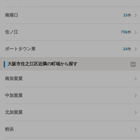
南港口
33
件
住ノ江
756
件
ポートタウン東
24
件
大阪市住之江区近隣の町域から探す
南加賀屋
中加賀屋
北加賀屋
粉浜