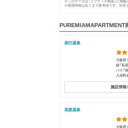
※このデータは「ニフティ不動産」に掲載さ
※相場情報はあくまで参考値です。目安
PUREMIAMAPART
辰巳温泉
大阪府 
線「長居
バス「
入浴料金
施設情報
花里温泉
大阪府 