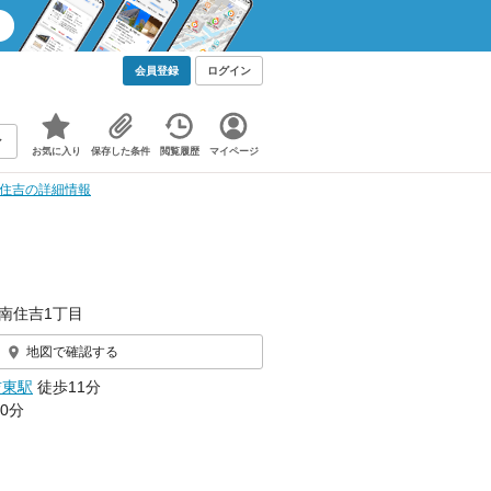
会員登録
ログイン
お気に入り
保存した条件
閲覧履歴
マイページ
T南住吉の詳細情報
南住吉1丁目
地図で確認する
吉東駅
徒歩11分
0分