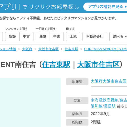
ら、物件を探すならニフティ不動産。あなたにピッタリのマンションが見つかります。
マンションを買う
一戸建てを買う
建てる
新築
中古
新築
中古
土地
不動産会社
調べる
ション情報
大阪府
大阪市住吉区
住吉東駅
PUREMIAMAPARTMEN
MENT南住吉
（
住吉東駅
｜
大阪市住吉区
）
大阪府
大阪市住吉区
所在地
南海電鉄高野線
/
住
交通
阪和線
/
長居駅
徒歩1
2022年9月
築年月
2階建
総階数