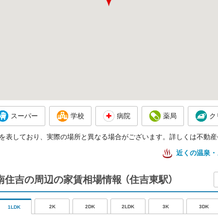
スーパー
学校
病院
薬局
ク
を表しており、実際の場所と異なる場合がございます。詳しくは不動産
近くの温泉・
ENT南住吉の周辺の家賃相場情報
（住吉東駅）
2K
2DK
2LDK
3K
3DK
1LDK