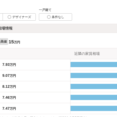
一戸建て
デザイナーズ
条件なし
相場情報
15
最高値
万円
近隣の家賃相場
7.93
万円
9.07
万円
8.12
万円
7.46
万円
7.47
万円