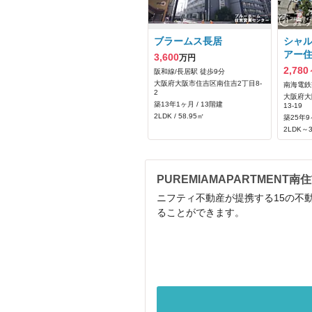
ブラームス長居
シャ
アー
3,600
万円
2,780
阪和線/長居駅 徒歩9分
大阪府大阪市住吉区南住吉2丁目8-
南海電鉄
2
大阪府大
築13年1ヶ月 / 13階建
13-19
2LDK / 58.95㎡
築25年9
2LDK～3
PUREMIAMAPARTMEN
ニフティ不動産が提携する15の不動
ることができます。