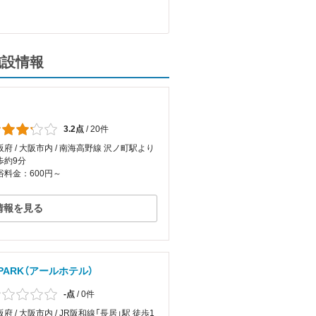
施設情報
3.2点
/
20件
阪府 / 大阪市内 / 南海高野線 沢ノ町駅より
歩約9分
浴料金：600円～
情報を見る
AI PARK（アールホテル）
-点
/
0件
府 / 大阪市内 / JR阪和線「長居」駅 徒歩1