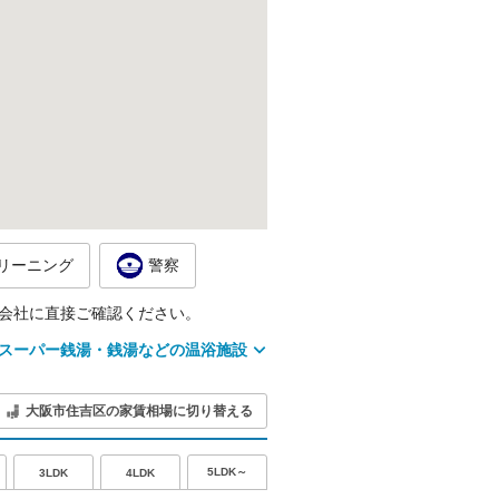
リーニング
警察
会社に直接ご確認ください。
スーパー銭湯・銭湯などの温浴施設
大阪市住吉区の家賃相場に切り替える
5LDK～
3LDK
4LDK