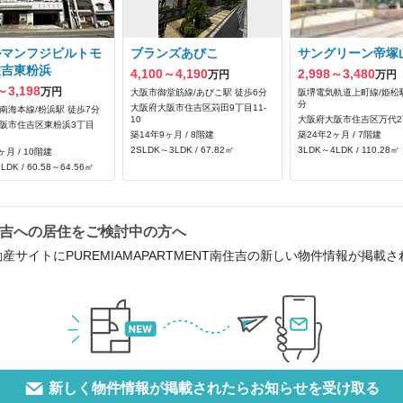
ルマンフジビルトモ
ブランズあびこ
サングリーン帝塚
住吉東粉浜
4,100～4,190
2,998～3,480
万円
万円
～3,198
万円
大阪市御堂筋線/あびこ駅 徒歩6分
阪堺電気軌道上町線/姫松駅
分
大阪府大阪市住吉区苅田9丁目11-
南海本線/粉浜駅 徒歩7分
10
大阪府大阪市住吉区万代2丁
阪市住吉区東粉浜3丁目
築14年9ヶ月 / 8階建
築24年2ヶ月 / 7階建
2SLDK～3LDK / 67.82㎡
3LDK～4LDK / 110.28㎡
ヶ月 / 10階建
LDK / 60.58～64.56㎡
T南住吉への居住をご検討中の方へ
産サイトにPUREMIAMAPARTMENT南住吉の新しい物件情報が掲
新しく物件情報が掲載されたらお知らせを受け取る