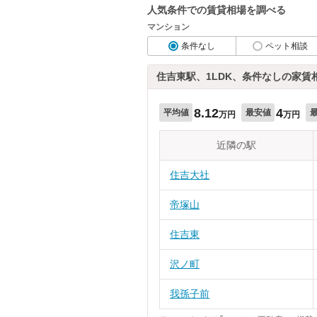
人気条件での賃貸相場を調べる
マンション
条件なし
ペット相談
住吉東駅、1LDK、条件なしの家賃
8.12
4
平均値
最安値
万円
万円
近隣の駅
住吉大社
帝塚山
住吉東
沢ノ町
我孫子前