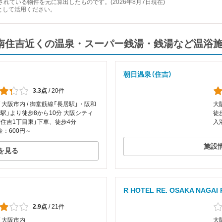
れている物件を元に算出したものです。(2026年8月7日現在)
として活用ください。
MENT南住吉近くの温泉・スーパー銭湯・銭湯など温浴
朝日温泉（住吉）
3.3点
/
20件
/ 大阪市内 / 御堂筋線「長居駅」・阪和
大
駅」より徒歩8から10分 大阪シティ
徒
南住吉1丁目東」下車、徒歩4分
入
：600円～
施設
を見る
R HOTEL RE. OSAKA NAG
2.9点
/
21件
/ 大阪市内
大阪