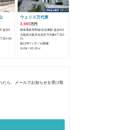
山
ウェリス万代東
3,980
万円
 徒歩5
南海電鉄高野線/住吉東駅 徒歩8分
大阪府大阪市住吉区万代東4丁目2-
目5-36
21
築13年7ヶ月 / 14階建
3LDK / 65.20㎡
載されたら、メールでお知らせを受け取